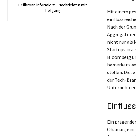
Heilbronn informiert – Nachrichten mit
Tiefgang
Mit einem ges
einflussreich
Nach der Grün
Aggregatoren,
nicht nur als
Startups inves
Bloomberg und
bemerkenswert
stellen. Dies
der Tech-Bran
Unternehmer
Einflus
Ein prägender 
Ohanian, eine