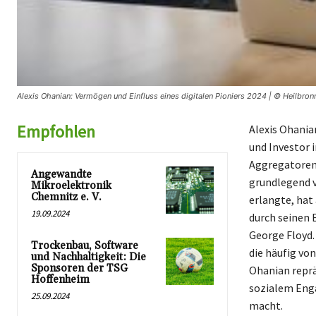
Alexis Ohanian: Vermögen und Einfluss eines digitalen Pioniers 2024 | © Heilbron
Empfohlen
Alexis Ohania
und Investor 
Aggregatoren
Angewandte
grundlegend v
Mikroelektronik
Chemnitz e. V.
erlangte, hat
19.09.2024
durch seinen 
George Floyd.
Trockenbau, Software
die häufig vo
und Nachhaltigkeit: Die
Sponsoren der TSG
Ohanian repr
Hoffenheim
sozialem Enga
25.09.2024
macht.