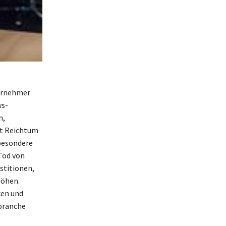
ternehmer
ws-
n,
it Reichtum
sbesondere
Tod von
stitionen,
höhen.
ken und
branche