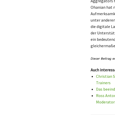
Aggregators h
Ohanian hat n
Aufmerksamke
unter anderem
die digitale L
der Unterstütz
ein bedeutend
gleichermaßen
Auch interess
Christian S
Trainers
Das beein
Ross Anton
Moderator