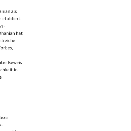
anian als
 etabliert.
ws-
 Ohanian hat
hlreiche
Forbes,
nter Beweis
chkeit in
e
lexis
s-