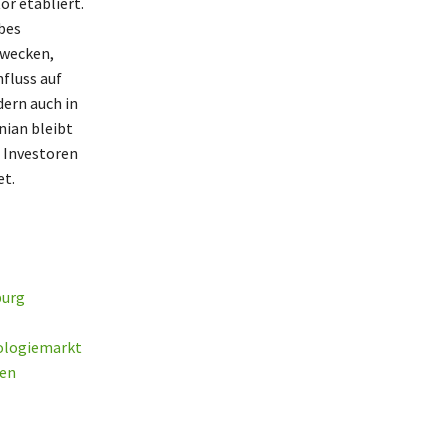
or etabliert.
bes
Zwecken,
fluss auf
dern auch in
nian bleibt
 Investoren
et.
burg
ologiemarkt
ten