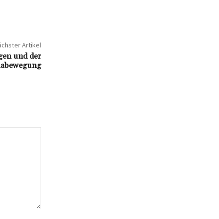
chster Artikel
gen und der
imabewegung