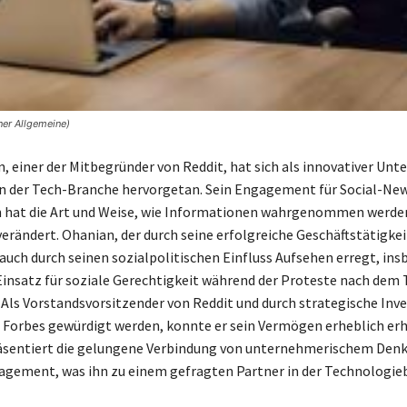
ner Allgemeine)
n, einer der Mitbegründer von Reddit, hat sich als innovativer Un
in der Tech-Branche hervorgetan. Sein Engagement für Social-Ne
 hat die Art und Weise, wie Informationen wahrgenommen werde
erändert. Ohanian, der durch seine erfolgreiche Geschäftstätigke
 auch durch seinen sozialpolitischen Einfluss Aufsehen erregt, in
Einsatz für soziale Gerechtigkeit während der Proteste nach dem 
 Als Vorstandsvorsitzender von Reddit und durch strategische Inve
n Forbes gewürdigt werden, konnte er sein Vermögen erheblich er
äsentiert die gelungene Verbindung von unternehmerischem Den
gement, was ihn zu einem gefragten Partner in der Technologie