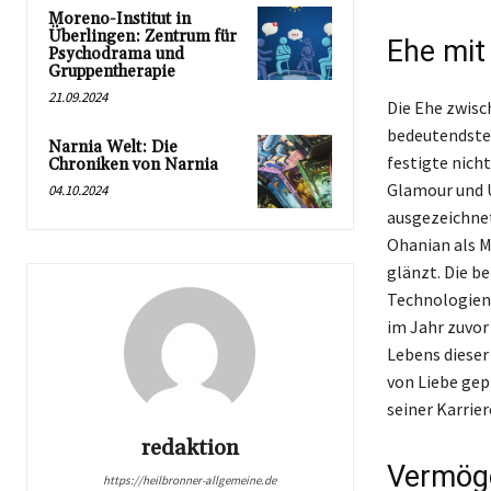
Moreno-Institut in
Überlingen: Zentrum für
Ehe mit
Psychodrama und
Gruppentherapie
21.09.2024
Die Ehe zwisc
bedeutendsten
Narnia Welt: Die
festigte nich
Chroniken von Narnia
Glamour und 
04.10.2024
ausgezeichnet
Ohanian als M
glänzt. Die b
Technologien 
im Jahr zuvor 
Lebens dieser
von Liebe gep
seiner Karrier
redaktion
Vermöge
https://heilbronner-allgemeine.de