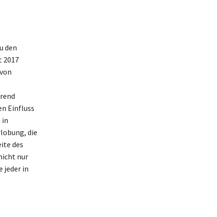
u den
t 2017
 von
hrend
en Einfluss
 in
rlobung, die
eite des
nicht nur
 jeder in