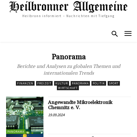
Heilbronn informiert – Nachrichten mit Tiefgang
Panorama
Berichte und Analysen zu globalen Themen und
internationalen Trends
FINANZEN
FREIZEIT
KULTUR
PANORAMA
POLITIK
SPORT
WIRTSCHAFT
Angewandte Mikroelektronik
Chemnitz e. V.
19.09.2024
PANORAMA