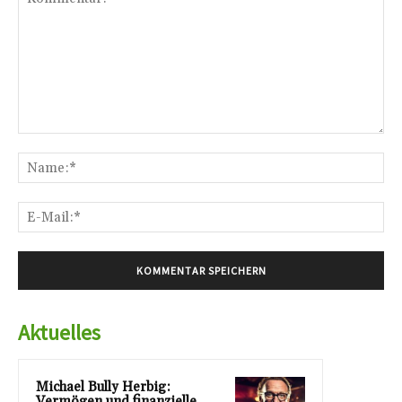
Kommentar:
Na
E-
Mai
Aktuelles
Michael Bully Herbig:
Vermögen und finanzielle