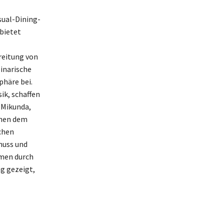
sual-Dining-
bietet
reitung von
linarische
phäre bei.
ik, schaffen
 Mikunda,
chen dem
schen
nuss und
hmen durch
g gezeigt,