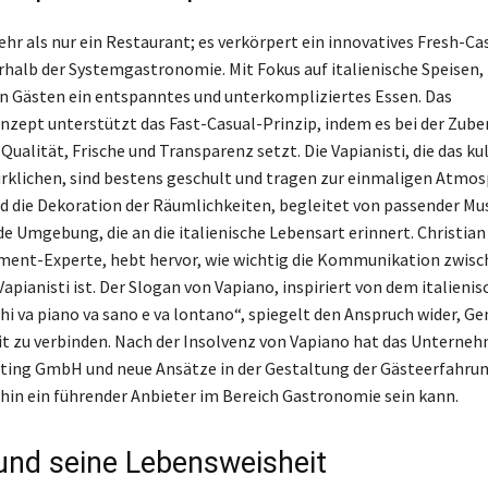
ehr als nur ein Restaurant; es verkörpert ein innovatives Fresh-Ca
halb der Systemgastronomie. Mit Fokus auf italienische Speisen, 
n Gästen ein entspanntes und unterkompliziertes Essen. Das
zept unterstützt das Fast-Casual-Prinzip, indem es bei der Zube
Qualität, Frische und Transparenz setzt. Die Vapianisti, die das ku
irklichen, sind bestens geschult und tragen zur einmaligen Atmos
d die Dekoration der Räumlichkeiten, begleitet von passender Mus
de Umgebung, die an die italienische Lebensart erinnert. Christian
ment-Experte, hebt hervor, wie wichtig die Kommunikation zwis
apianisti ist. Der Slogan von Vapiano, inspiriert von dem italieni
hi va piano va sano e va lontano“, spiegelt den Anspruch wider, Ge
it zu verbinden. Nach der Insolvenz von Vapiano hat das Unterne
ting GmbH und neue Ansätze in der Gestaltung der Gästeerfahrun
rhin ein führender Anbieter im Bereich Gastronomie sein kann.
und seine Lebensweisheit