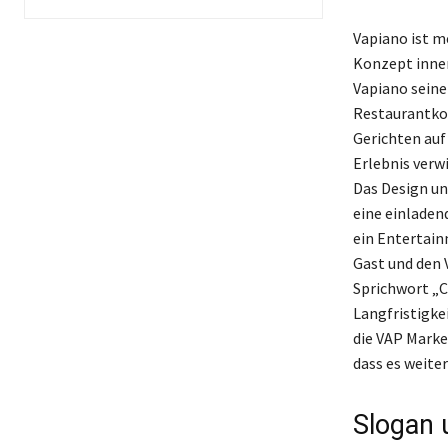
Vapiano ist m
Konzept inner
Vapiano seine
Restaurantkon
Gerichten auf 
Erlebnis verw
Das Design un
eine einladen
ein Entertain
Gast und den V
Sprichwort „C
Langfristigke
die VAP Marke
dass es weite
Slogan 