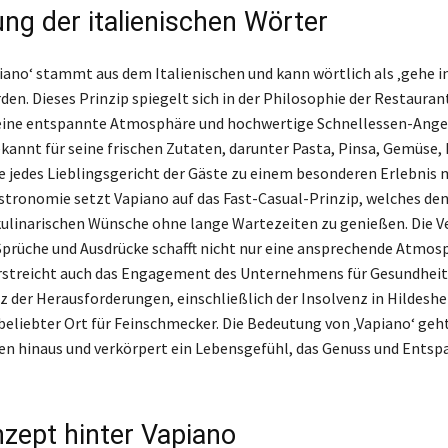
ng der italienischen Wörter
iano‘ stammt aus dem Italienischen und kann wörtlich als ‚gehe i
den. Dieses Prinzip spiegelt sich in der Philosophie der Restaura
r eine entspannte Atmosphäre und hochwertige Schnellessen-Ange
ekannt für seine frischen Zutaten, darunter Pasta, Pinsa, Gemüse,
e jedes Lieblingsgericht der Gäste zu einem besonderen Erlebnis 
tronomie setzt Vapiano auf das Fast-Casual-Prinzip, welches de
 kulinarischen Wünsche ohne lange Wartezeiten zu genießen. Die
 Sprüche und Ausdrücke schafft nicht nur eine ansprechende Atmos
rstreicht auch das Engagement des Unternehmens für Gesundheit
tz der Herausforderungen, einschließlich der Insolvenz in Hildeshe
 beliebter Ort für Feinschmecker. Die Bedeutung von ‚Vapiano‘ geh
en hinaus und verkörpert ein Lebensgefühl, das Genuss und Ents
zept hinter Vapiano