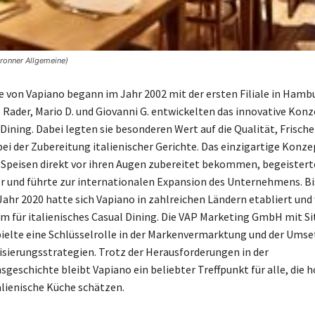
bronner Allgemeine)
e von Vapiano begann im Jahr 2002 mit der ersten Filiale in Hambu
 Rader, Mario D. und Giovanni G. entwickelten das innovative Konz
Dining. Dabei legten sie besonderen Wert auf die Qualität, Frische
ei der Zubereitung italienischer Gerichte. Das einzigartige Konze
e Speisen direkt vor ihren Augen zubereitet bekommen, begeistert
r und führte zur internationalen Expansion des Unternehmens. Bi
Jahr 2020 hatte sich Vapiano in zahlreichen Ländern etabliert und
 für italienisches Casual Dining. Die VAP Marketing GmbH mit Sit
ielte eine Schlüsselrolle in der Markenvermarktung und der Umse
isierungsstrategien. Trotz der Herausforderungen in der
eschichte bleibt Vapiano ein beliebter Treffpunkt für alle, die 
alienische Küche schätzen.