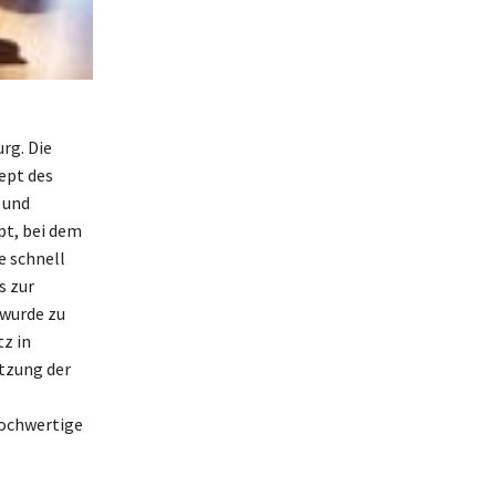
rg. Die
ept des
 und
pt, bei dem
e schnell
s zur
 wurde zu
z in
tzung der
hochwertige