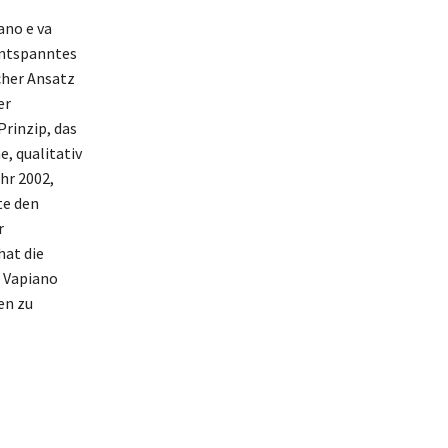
ano e va
entspanntes
cher Ansatz
er
rinzip, das
e, qualitativ
hr 2002,
te den
r
hat die
 Vapiano
en zu