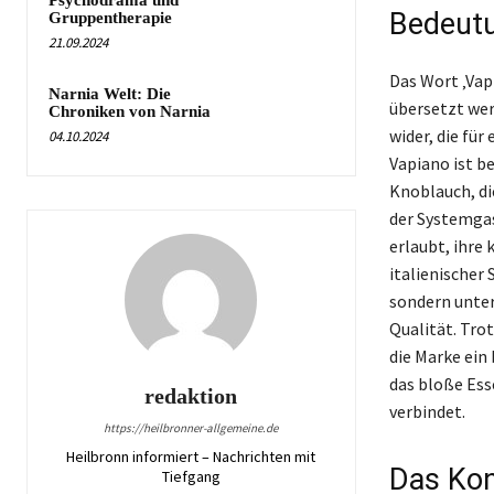
Bedeutu
Gruppentherapie
21.09.2024
Das Wort ‚Vap
Narnia Welt: Die
übersetzt wer
Chroniken von Narnia
wider, die fü
04.10.2024
Vapiano ist b
Knoblauch, di
der Systemgas
erlaubt, ihre
italienischer
sondern unte
Qualität. Tro
die Marke ein
das bloße Ess
redaktion
verbindet.
https://heilbronner-allgemeine.de
Heilbronn informiert – Nachrichten mit
Das Kon
Tiefgang