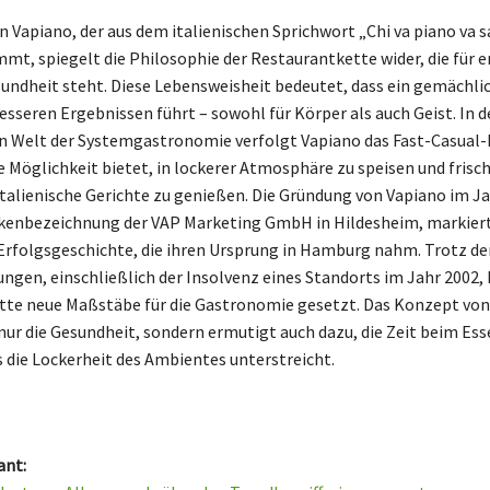
n Vapiano, der aus dem italienischen Sprichwort „Chi va piano va s
mt, spiegelt die Philosophie der Restaurantkette wider, die für 
undheit steht. Diese Lebensweisheit bedeutet, dass ein gemächli
esseren Ergebnissen führt – sowohl für Körper als auch Geist. In d
n Welt der Systemgastronomie verfolgt Vapiano das Fast-Casual-P
 Möglichkeit bietet, in lockerer Atmosphäre zu speisen und frisch
talienische Gerichte zu genießen. Die Gründung von Vapiano im Ja
rkenbezeichnung der VAP Marketing GmbH in Hildesheim, markier
Erfolgsgeschichte, die ihren Ursprung in Hamburg nahm. Trotz de
ngen, einschließlich der Insolvenz eines Standorts im Jahr 2002, 
te neue Maßstäbe für die Gastronomie gesetzt. Das Konzept von
 nur die Gesundheit, sondern ermutigt auch dazu, die Zeit beim Ess
 die Lockerheit des Ambientes unterstreicht.
ant: