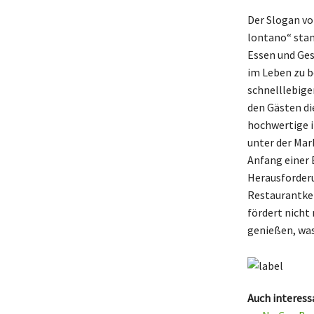
Der Slogan vo
lontano“ stam
Essen und Ges
im Leben zu b
schnelllebige
den Gästen die
hochwertige i
unter der Ma
Anfang einer 
Herausforderu
Restaurantket
fördert nicht
genießen, was
Auch interess