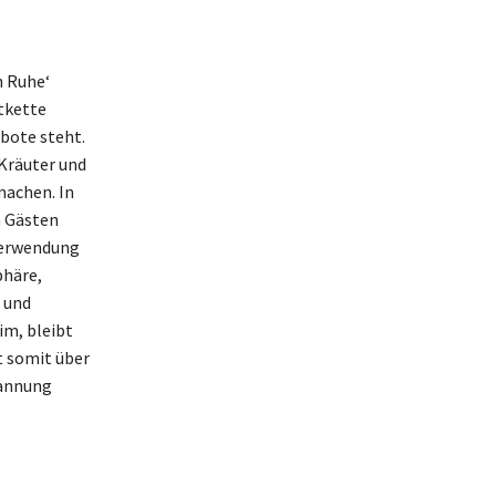
n Ruhe‘
ntkette
bote steht.
 Kräuter und
machen. In
n Gästen
 Verwendung
phäre,
 und
im, bleibt
t somit über
pannung