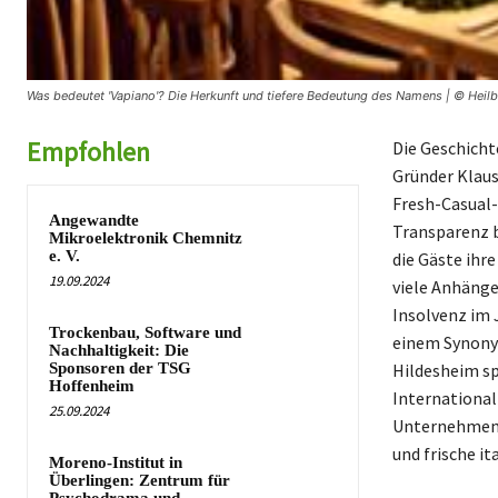
Was bedeutet 'Vapiano'? Die Herkunft und tiefere Bedeutung des Namens | © Heil
Empfohlen
Die Geschicht
Gründer Klaus
Fresh-Casual-
Angewandte
Transparenz b
Mikroelektronik Chemnitz
e. V.
die Gäste ihr
19.09.2024
viele Anhänge
Insolvenz im 
Trockenbau, Software und
einem Synonym
Nachhaltigkeit: Die
Sponsoren der TSG
Hildesheim sp
Hoffenheim
International
25.09.2024
Unternehmensg
und frische it
Moreno-Institut in
Überlingen: Zentrum für
Psychodrama und