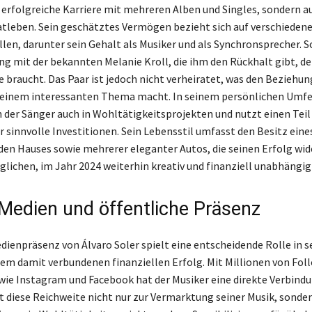
e erfolgreiche Karriere mit mehreren Alben und Singles, sondern a
vatleben. Sein geschätztes Vermögen bezieht sich auf verschieden
en, darunter sein Gehalt als Musiker und als Synchronsprecher. Sol
ng mit der bekannten Melanie Kroll, die ihm den Rückhalt gibt, den
re braucht. Das Paar ist jedoch nicht verheiratet, was den Beziehu
 einem interessanten Thema macht. In seinem persönlichen Umfe
h der Sänger auch in Wohltätigkeitsprojekten und nutzt einen Teil
 sinnvolle Investitionen. Sein Lebensstil umfasst den Besitz eine
en Hauses sowie mehrerer eleganter Autos, die seinen Erfolg wid
lichen, im Jahr 2024 weiterhin kreativ und finanziell unabhängig 
 Medien und öffentliche Präsenz
edienpräsenz von Álvaro Soler spielt eine entscheidende Rolle in s
dem damit verbundenen finanziellen Erfolg. Mit Millionen von Fol
ie Instagram und Facebook hat der Musiker eine direkte Verbindu
t diese Reichweite nicht nur zur Vermarktung seiner Musik, sonder