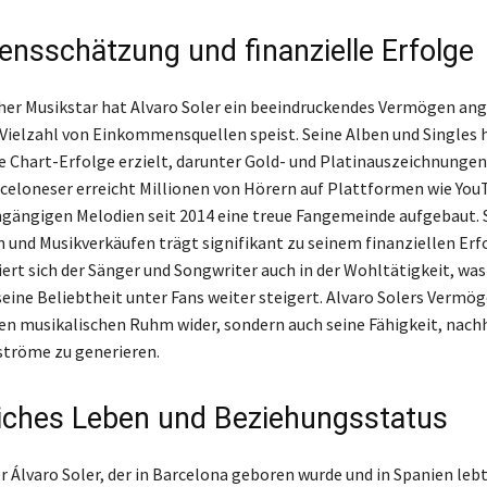
nsschätzung und finanzielle Erfolge
cher Musikstar hat Alvaro Soler ein beeindruckendes Vermögen ang
r Vielzahl von Einkommensquellen speist. Seine Alben und Singles
e Chart-Erfolge erzielt, darunter Gold- und Platinauszeichnungen
celoneser erreicht Millionen von Hörern auf Plattformen wie You
ngängigen Melodien seit 2014 eine treue Fangemeinde aufgebaut. 
 und Musikverkäufen trägt signifikant zu seinem finanziellen Erfo
rt sich der Sänger und Songwriter auch in der Wohltätigkeit, was
eine Beliebtheit unter Fans weiter steigert. Alvaro Solers Vermög
nen musikalischen Ruhm wider, sondern auch seine Fähigkeit, nach
röme zu generieren.
iches Leben und Beziehungsstatus
 Álvaro Soler, der in Barcelona geboren wurde und in Spanien lebt