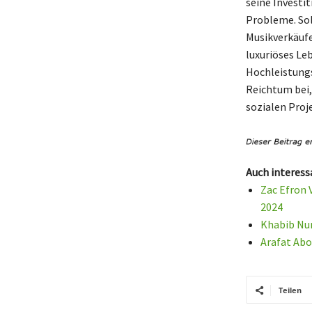
seine Investi
Probleme. So
Musikverkäufe
luxuriöses Le
Hochleistungs
Reichtum bei, 
sozialen Proj
Auch interess
Zac Efron 
2024
Khabib Nu
Arafat Abo
Teilen