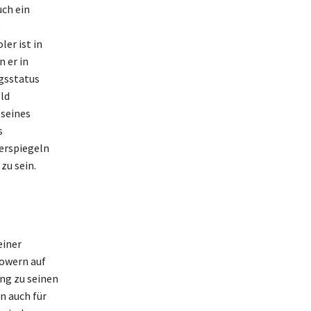
uch ein
e
er ist in
 er in
ngsstatus
ld
 seines
s
erspiegeln
zu sein.
einer
lowern auf
ng zu seinen
n auch für