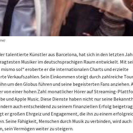
ine)
der talentierte Künstler aus Barcelona, hat sich in den letzten Jah
ragtesten Musiker im deutschsprachigen Raum entwickelt. Mit s
l mismo sol“ eroberte er die internationalen Charts und erzielte
te Verkaufszahlen. Sein Einkommen steigt durch zahlreiche Tou
 ihn um den Globus führen und seine begeisterten Fans anziehen.
ler von einer hohen Zahl monatlicher Hörer auf Streaming-Plattf
ube und Apple Music. Diese Dienste haben nicht nur seine Bekannth
ondern auch entscheidend zu seinem finanziellen Erfolg beigetrag
gt er großen Ehrgeiz und Engagement, die ihn zu einem erfolgrei
. Seine Fähigkeit, Menschen durch Musik zu verbinden, wird auch 
n, sein Vermögen weiter zu steigern.