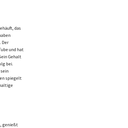
ehäuft, das
 haben
. Der
Tube und hat
Sein Gehalt
lg bei.
 sein
en spiegelt
haltige
, genießt