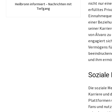
nicht nur ein
Heilbronn informiert – Nachrichten mit
Tiefgang
erfülltes Pri
Einnahmequell
einer Beziehu
seiner Karrie
von Álvaro zu
engagiert sic
Vermögens für
beeindruckend
und ihm ermög
Soziale
Die soziale M
Karriere und 
Plattformen w
Fans und nutz