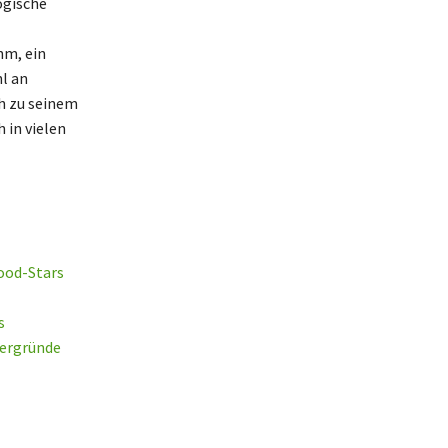
ogische
hm, ein
l an
ch zu seinem
 in vielen
ood-Stars
s
tergründe