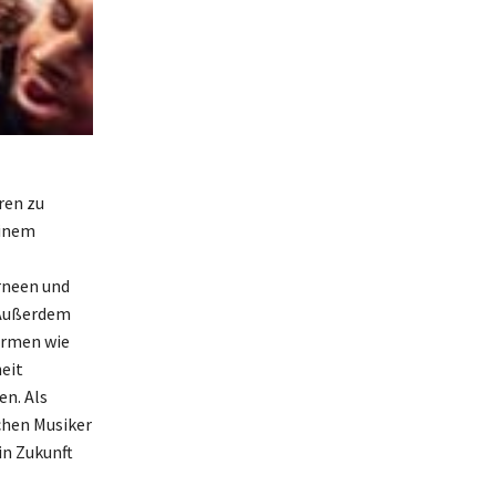
ren zu
einem
rneen und
 Außerdem
ormen wie
eit
en. Als
chen Musiker
in Zukunft