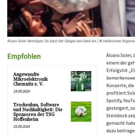
Álvaro Soler Vermögen: So setzt der Sänger sein Geld ein | © Heilbronner Allgeme
Empfohlen
Álvaro Soler, 
einem der gef
Erfolgshit „E
Angewandte
bemerkenswer
Mikroelektronik
Chemnitz e. V.
Konzerte, die
19.09.2024
profitiert So
Spotify, YouT
Trockenbau, Software
gesteigert, s
und Nachhaltigkeit: Die
Sponsoren der TSG
Steinbock zei
Hoffenheim
gemacht haben
25.09.2024
dazu beitrage