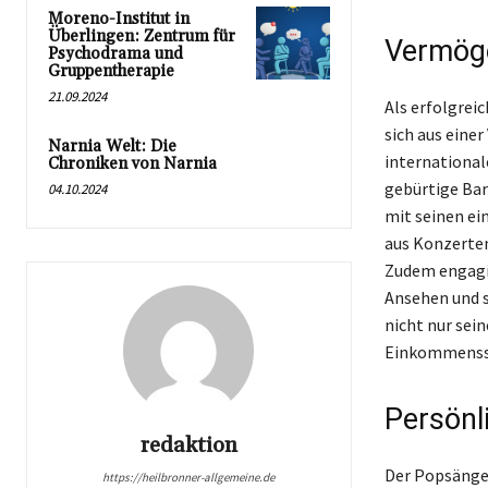
Moreno-Institut in
Überlingen: Zentrum für
Vermöge
Psychodrama und
Gruppentherapie
21.09.2024
Als erfolgrei
sich aus eine
Narnia Welt: Die
international
Chroniken von Narnia
gebürtige Bar
04.10.2024
mit seinen ei
aus Konzerten
Zudem engagie
Ansehen und s
nicht nur sei
Einkommensst
Persönl
redaktion
Der Popsänger
https://heilbronner-allgemeine.de