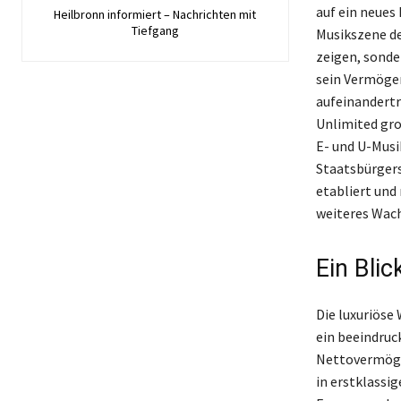
auf ein neues 
Heilbronn informiert – Nachrichten mit
Tiefgang
Musikszene de
zeigen, sonde
sein Vermögen
aufeinandertr
Unlimited gro
E- und U-Musi
Staatsbürgersc
etabliert und
weiteres Wac
Ein Bli
Die luxuriöse
ein beeindruc
Nettovermögen
in erstklassi