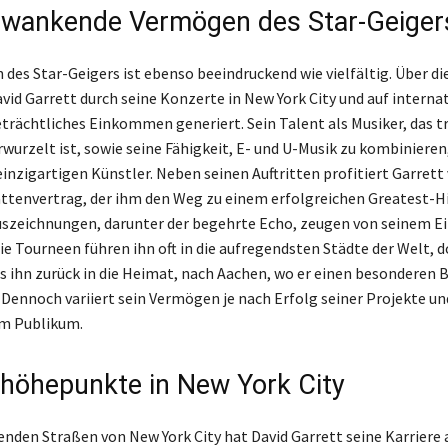
wankende Vermögen des Star-Geiger
des Star-Geigers ist ebenso beeindruckend wie vielfältig. Über di
vid Garrett durch seine Konzerte in New York City und auf interna
trächtliches Einkommen generiert. Sein Talent als Musiker, das tr
erwurzelt ist, sowie seine Fähigkeit, E- und U-Musik zu kombiniere
einzigartigen Künstler. Neben seinen Auftritten profitiert Garret
attenvertrag, der ihm den Weg zu einem erfolgreichen Greatest-
uszeichnungen, darunter der begehrte Echo, zeugen von seinem Ein
ie Tourneen führen ihn oft in die aufregendsten Städte der Welt,
es ihn zurück in die Heimat, nach Aachen, wo er einen besonderen 
. Dennoch variiert sein Vermögen je nach Erfolg seiner Projekte un
m Publikum.
ehöhepunkte in New York City
renden Straßen von New York City hat David Garrett seine Karriere 