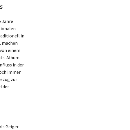
s
e Jahre
tionalen
aditionell in
n, machen
t von einem
Hits-Album
fluss in der
 doch immer
Bezug zur
d der
als Geiger