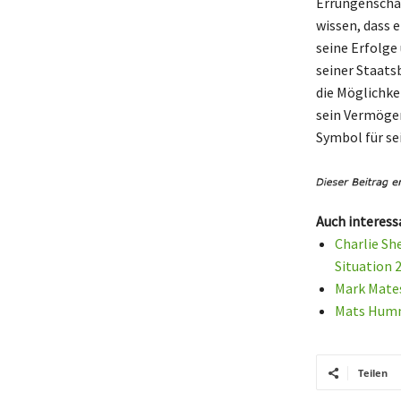
Errungenschaft
wissen, dass e
seine Erfolg
seiner Staats
die Möglichkei
sein Vermögen
Symbol für se
Auch interess
Charlie Sh
Situation 
Mark Mates
Mats Humme
Teilen