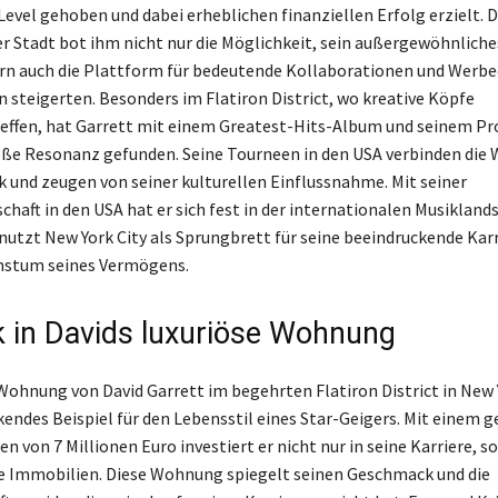
Level gehoben und dabei erheblichen finanziellen Erfolg erzielt. D
r Stadt bot ihm nicht nur die Möglichkeit, sein außergewöhnliche
rn auch die Plattform für bedeutende Kollaborationen und Werbed
 steigerten. Besonders im Flatiron District, wo kreative Köpfe
effen, hat Garrett mit einem Greatest-Hits-Album und seinem Pr
ße Resonanz gefunden. Seine Tourneen in den USA verbinden die 
k und zeugen von seiner kulturellen Einflussnahme. Mit seiner
haft in den USA hat er sich fest in der internationalen Musikland
 nutzt New York City als Sprungbrett für seine beeindruckende Kar
hstum seines Vermögens.
ck in Davids luxuriöse Wohnung
 Wohnung von David Garrett im begehrten Flatiron District in New Y
kendes Beispiel für den Lebensstil eines Star-Geigers. Mit einem 
 von 7 Millionen Euro investiert er nicht nur in seine Karriere, s
ge Immobilien. Diese Wohnung spiegelt seinen Geschmack und die