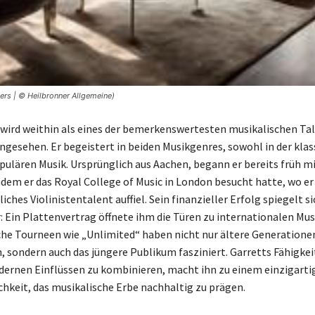
ers | © Heilbronner Allgemeine)
 wird weithin als eines der bemerkenswertesten musikalischen Ta
angesehen. Er begeistert in beiden Musikgenres, sowohl in der klas
opulären Musik. Ursprünglich aus Aachen, begann er bereits früh mi
hdem er das Royal College of Music in London besucht hatte, wo er
hes Violinistentalent auffiel. Sein finanzieller Erfolg spiegelt si
r: Ein Plattenvertrag öffnete ihm die Türen zu internationalen Mu
che Tourneen wie „Unlimited“ haben nicht nur ältere Generatione
 sondern auch das jüngere Publikum fasziniert. Garretts Fähigkeit
ernen Einflüssen zu kombinieren, macht ihn zu einem einzigarti
chkeit, das musikalische Erbe nachhaltig zu prägen.