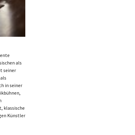
lente
sischen als
t seiner
 als
ch in seiner
sikbühnen,
n
, klassische
gen Künstler