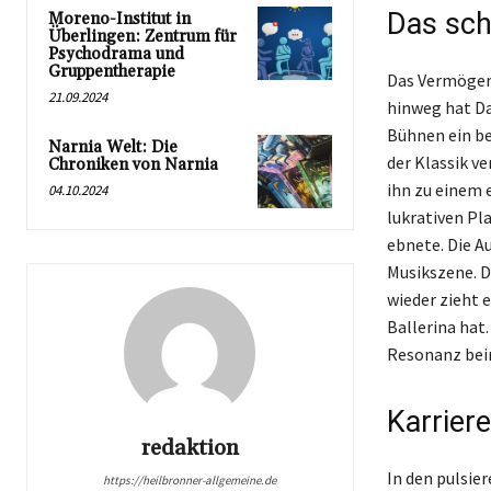
Das sch
Moreno-Institut in
Überlingen: Zentrum für
Psychodrama und
Gruppentherapie
Das Vermögen 
21.09.2024
hinweg hat Da
Bühnen ein be
Narnia Welt: Die
der Klassik v
Chroniken von Narnia
ihn zu einem 
04.10.2024
lukrativen Pl
ebnete. Die A
Musikszene. D
wieder zieht 
Ballerina hat
Resonanz bei
Karrier
redaktion
In den pulsie
https://heilbronner-allgemeine.de