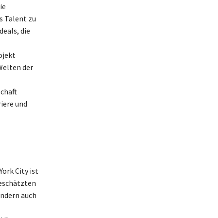
ie
s Talent zu
eals, die
ojekt
Welten der
schaft
riere und
ork City ist
geschätzten
ondern auch