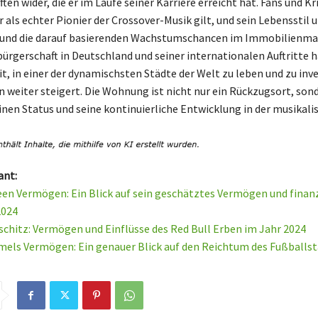
en wider, die er im Laufe seiner Karriere erreicht hat. Fans und Kr
r als echter Pionier der Crossover-Musik gilt, und sein Lebensstil
e und die darauf basierenden Wachstumschancen im Immobilienma
bürgerschaft in Deutschland und seiner internationalen Auftritte h
t, in einer der dynamischsten Städte der Welt zu leben und zu inv
 weiter steigert. Die Wohnung ist nicht nur ein Rückzugsort, son
inen Status und seine kontinuierliche Entwicklung in der musikali
ant:
een Vermögen: Ein Blick auf sein geschätztes Vermögen und finanz
2024
chitz: Vermögen und Einflüsse des Red Bull Erben im Jahr 2024
ls Vermögen: Ein genauer Blick auf den Reichtum des Fußballst