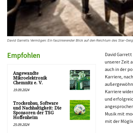
David Garretts Vermögen: Ein faszinierender Blick auf den Reichtum des Star-Geig
Empfohlen
David Garrett
unserer Zeit 
auch in der p
Angewandte
Karriere, nac
Mikroelektronik
Chemnitz e. V.
außergewöhnlic
19.09.2024
Karriere wide
und erfolgrei
Trockenbau, Software
angesprochen,
und Nachhaltigkeit: Die
Sponsoren der TSG
Musik mit mod
Hoffenheim
mit der Mögli
25.09.2024