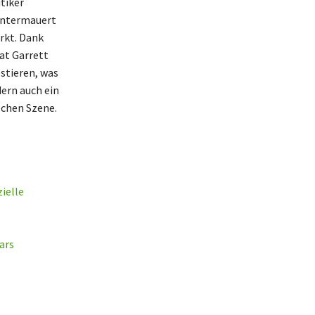
itiker
 untermauert
rkt. Dank
at Garrett
estieren, was
dern auch ein
schen Szene.
ielle
ars