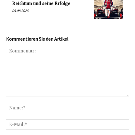
Reichtum und seine Erfolge
05.08.2026
Kommentieren Sie den Artikel
Kommentar:
Na
E-
Mai