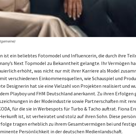
llgemeine)
 ist ein beliebtes Fotomodel und Influencerin, die durch ihre Te
any’s Next Topmodel zu Bekanntheit gelangte. Ihr Vermögen hat
nuierlich erhöht, was nicht nur mit ihrer Karriere als Model zus
mit verschiedenen Einkommensquellen, wie Schauspiel und Produ
te Designerin hat sie eine Vielzahl von Projekten realisiert und wu
 dem Playboy und FHM Deutschland anerkannt. Zu ihren Erfolgen
szeichnungen in der Modeindustrie sowie Partnerschaften mit r
ODA, für die sie in Werbespots für Turbo & Tacho auftrat. Fiona E
erkunft ist, ist verheiratet und stolz auf ihren Sohn. Diese persö
rfolge tragen erheblich zu ihrem Gesamtvermögen bei und festig
ominente Persönlichkeit in der deutschen Medienlandschaft.