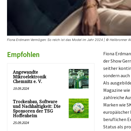
Fiona Erdmann Vermögen: So reich ist das Model im Jahr 2024 | © Heilbronner A
Empfohlen
Fiona Erdmann
der Show Germ
seither konti
Angewandte
sondern auch 
Mikroelektronik
Chemnitz e. V.
Als ausgebilde
19.09.2024
Magazine wie
zahlreiche Au
Trockenbau, Software
Marken wie SK
und Nachhaltigkeit: Die
Sponsoren der TSG
europäischer H
Hoffenheim
beruflichen E
25.09.2024
Status als pr