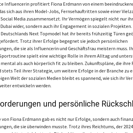
e Influencerin profitiert Fiona Erdmann von einem beeindrucken
s sich aus ihren Model-Jobs, Fernsehauftritten sowie einer Vielz
 Social Media zusammensetzt. Ihr Vermögen spiegelt nicht nur ih
 Dubai wider, sondern auch ihr Engagement in sozialen Projekten. 
Deutschlands Next Topmodel hat ihr bereits frühzeitig Türen geö
 gefördert. Trotz ihrer Erfolge begegnet sie jedoch persönlichen
ngen, die sie als Influencerin und Geschäftsfrau meistern muss. Ih
portroutine spielt eine wichtige Rolle in ihrem Alltag und unters
mental als auch körperlich fit zu bleiben. Zukunftspläne, die ihre
d stets Teil ihrer Strategie, um weitere Erfolge in der Branche zu e
bigen Welt der sozialen Medien bleibt es spannend, wie sich ihr V
 weiter entwickeln werden.
orderungen und persönliche Rücksch
re von Fiona Erdmann gab es nicht nur Erfolge, sondern auch finanz
ngen, die sie überwinden musste. Trotz ihres Reichtums, der 2024