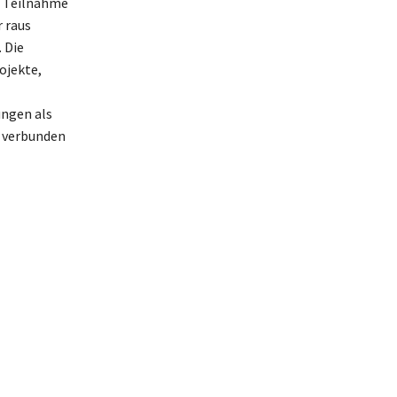
re Teilnahme
 raus
 Die
ojekte,
ngen als
n verbunden