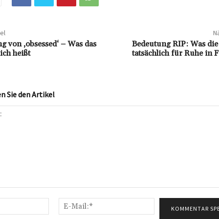
el
Nä
g von ‚obsessed‘ – Was das
Bedeutung RIP: Was di
ich heißt
tatsächlich für Ruhe in F
 Sie den Artikel
Name:*
E-
Mail:*