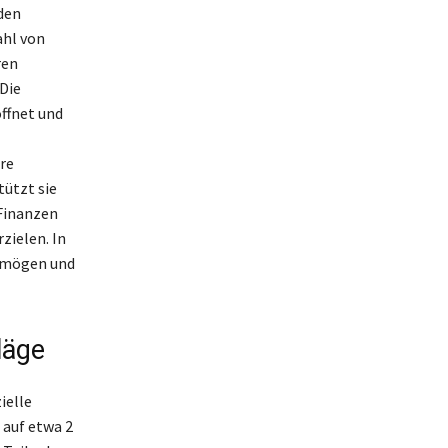
den
ahl von
ren
Die
ffnet und
re
tützt sie
 Finanzen
rzielen. In
ermögen und
läge
ielle
 auf etwa 2