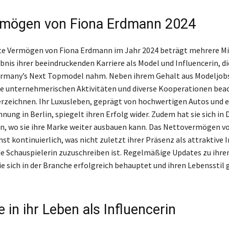
rmögen von Fiona Erdmann 2024
te Vermögen von Fiona Erdmann im Jahr 2024 beträgt mehrere Mi
bnis ihrer beeindruckenden Karriere als Model und Influencerin, di
ermany’s Next Topmodel nahm. Neben ihrem Gehalt aus Modeljobs
re unternehmerischen Aktivitäten und diverse Kooperationen bea
zeichnen. Ihr Luxusleben, geprägt von hochwertigen Autos und e
nung in Berlin, spiegelt ihren Erfolg wider. Zudem hat sie sich in 
n, wo sie ihre Marke weiter ausbauen kann. Das Nettovermögen v
t kontinuierlich, was nicht zuletzt ihrer Präsenz als attraktive 
e Schauspielerin zuzuschreiben ist. Regelmäßige Updates zu ih
sie sich in der Branche erfolgreich behauptet und ihren Lebensstil
e in ihr Leben als Influencerin