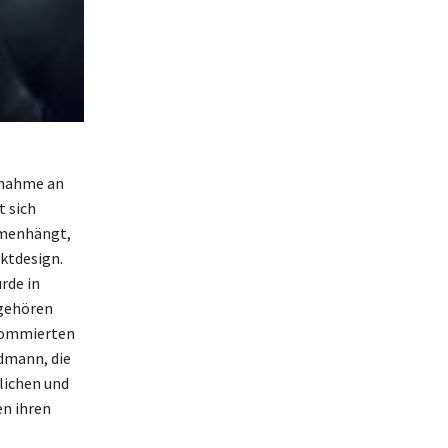
ilnahme an
 sich
ammenhängt,
ktdesign.
rde in
 gehören
enommierten
rdmann, die
nlichen und
en ihren