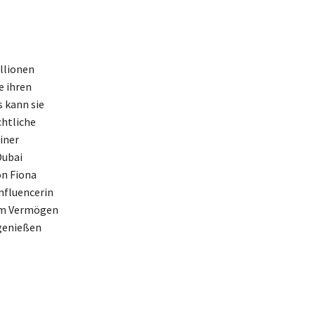
llionen
e ihren
 kann sie
chtliche
iner
Dubai
on Fiona
Influencerin
rem Vermögen
 genießen