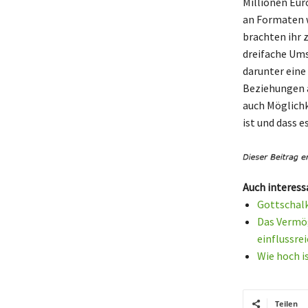
Millionen Eur
an Formaten w
brachten ihr 
dreifache Ums
darunter eine
Beziehungen 
auch Möglichk
ist und dass e
Auch interess
Gottschalk
Das Vermög
einflussre
Wie hoch i
Teilen