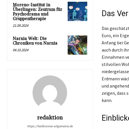
Moreno-Institut in
Überlingen: Zentrum für
Das Ve
Psychodrama und
Gruppentherapie
21.09.2024
Das geschätz
Euro, ein Erge
Narnia Welt: Die
Anfang bei G
Chroniken von Narnia
auch durch ih
04.10.2024
Einnahmen ver
stilvollen Woh
niedergelasse
Erdmann wächs
und angehend
zeigen, dass 
kann.
Einblick
redaktion
https://heilbronner-allgemeine.de