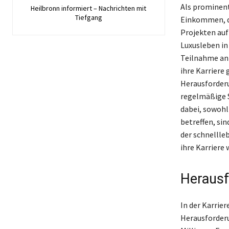
Als prominent
Heilbronn informiert – Nachrichten mit
Tiefgang
Einkommen, da
Projekten auf
Luxusleben in
Teilnahme an 
ihre Karriere
Herausforderu
regelmäßige S
dabei, sowohl 
betreffen, sin
der schnellle
ihre Karriere
Herausf
In der Karrie
Herausforderu