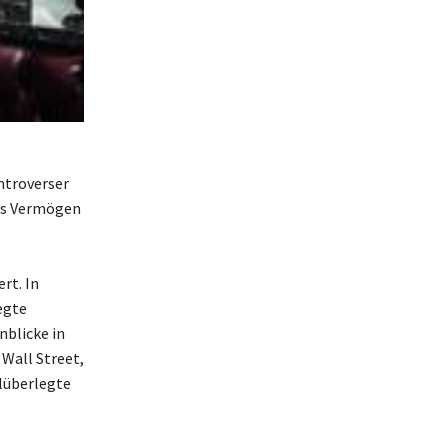
ntroverser
es Vermögen
rt. In
egte
nblicke in
Wall Street,
hlüberlegte