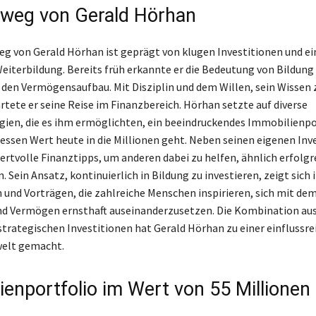
eweg von Gerald Hörhan
eg von Gerald Hörhan ist geprägt von klugen Investitionen und ei
Weiterbildung. Bereits früh erkannte er die Bedeutung von Bildung 
 den Vermögensaufbau. Mit Disziplin und dem Willen, sein Wissen 
rtete er seine Reise im Finanzbereich. Hörhan setzte auf diverse
gien, die es ihm ermöglichten, ein beeindruckendes Immobilienpo
essen Wert heute in die Millionen geht. Neben seinen eigenen Inv
wertvolle Finanztipps, um anderen dabei zu helfen, ähnlich erfolg
. Sein Ansatz, kontinuierlich in Bildung zu investieren, zeigt sich 
 und Vorträgen, die zahlreiche Menschen inspirieren, sich mit d
d Vermögen ernsthaft auseinanderzusetzen. Die Kombination aus
 strategischen Investitionen hat Gerald Hörhan zu einer einflussre
welt gemacht.
ienportfolio im Wert von 55 Millionen