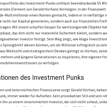
nportfolio des Investment Punks umfasst beeindruckende 55 Mil
entrales Element von Gerald Hörhans Vermögen. In der Finanzwelt 
de-Multimillionär einen Namen gemacht, indem er in vielfältige
ie nicht nur Kapital generieren, sondern auch zur finanziellen Frei
ragen. Mit einem scharfen Gespür für wertsteigernde Objekte ha
gebaut, das ihm nicht nur materielle Sicherheit bietet, sondern au
ngesehener Investor festigt. Sein Weg zeigt, wie kluge Investition
s Sprungbrett dienen können, um als Millionär erfolgreich zu sein
us Weitsicht und strategischem Denken gelingt es Hörhan, sein
 mehren und jüngere Generationen zu inspirieren, ihre eigenen fin
mmobilieninvestitionen zu verfolgen.
tionen des Investment Punks
hen und österreichischen Finanzszene sorgt Gerald Hörhan, bekann
nk, immer wieder für Aufsehen. Sein provokativer Stil und sein re
ihn zu einem renommierten Investor, der sich nicht scheut, un