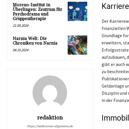
Karrier
Moreno-Institut in
Überlingen: Zentrum für
Psychodrama und
Gruppentherapie
Der Karrierew
21.09.2024
finanziellen 
Grundlage für
Narnia Welt: Die
erweitern, sta
Chroniken von Narnia
Erfolgsstrate
04.10.2024
aufzubauen, d
gibt er auch 
zu beschreiten
Publikationen
Geldanlage un
Disziplin und
in der Finanz
Immobil
redaktion
https://heilbronner-allgemeine.de