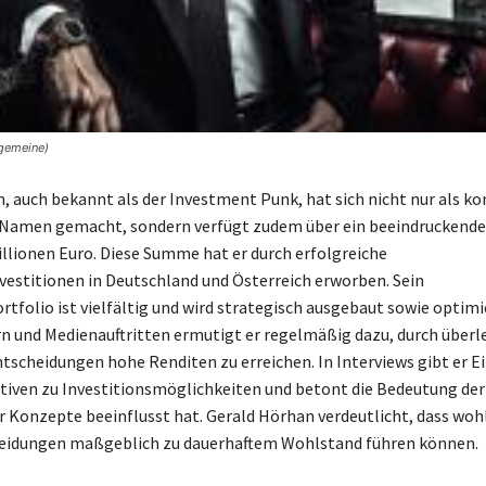
lgemeine)
, auch bekannt als der Investment Punk, hat sich nicht nur als ko
 Namen gemacht, sondern verfügt zudem über ein beeindruckend
illionen Euro. Diese Summe hat er durch erfolgreiche
estitionen in Deutschland und Österreich erworben. Sein
tfolio ist vielfältig und wird strategisch ausgebaut sowie optimie
n und Medienauftritten ermutigt er regelmäßig dazu, durch überl
scheidungen hohe Renditen zu erreichen. In Interviews gibt er Ei
tiven zu Investitionsmöglichkeiten und betont die Bedeutung der 
ner Konzepte beeinflusst hat. Gerald Hörhan verdeutlicht, dass wo
eidungen maßgeblich zu dauerhaftem Wohlstand führen können.