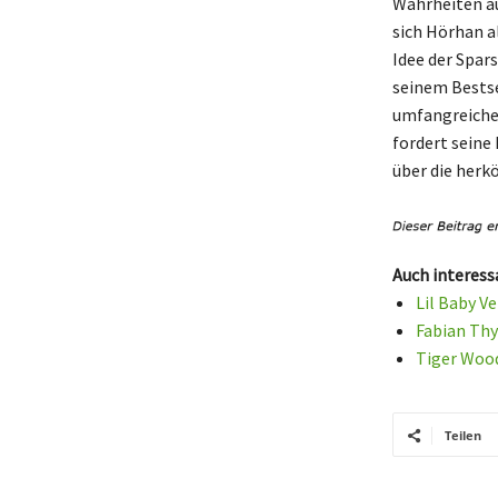
Wahrheiten au
sich Hörhan al
Idee der Spar
seinem Bestse
umfangreiches
fordert seine
über die her
Auch interess
Lil Baby V
Fabian Thy
Tiger Wood
Teilen