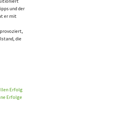
itioniert
tipps und der
t er mit
provoziert,
lstand, die
llen Erfolg
ine Erfolge