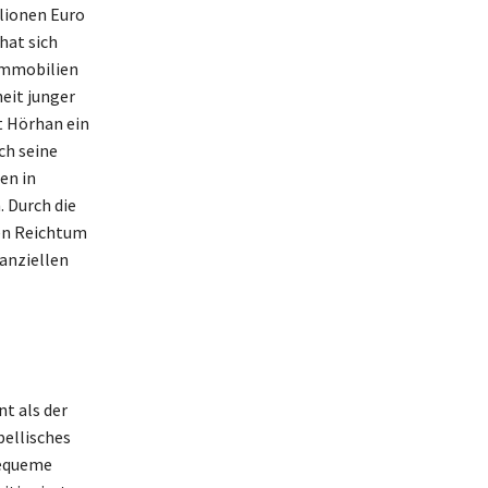
lionen Euro
hat sich
 Immobilien
heit junger
t Hörhan ein
ch seine
en in
. Durch die
en Reichtum
anziellen
t als der
bellisches
bequeme