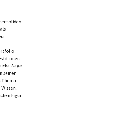
ner soliden
als
zu
rtfolio
estitionen
reiche Wege
in seinen
em Thema
 Wissen,
ichen Figur