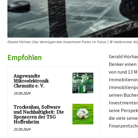
Gerald Hörhan: Das Vermögen des Investment Punks im Fokus | © Heilbronner Al
Empfohlen
Gerald Hörhan
Denker einen
von rund 13 M
Angewandte
Immobilieninv
Mikroelektronik
Chemnitz e. V.
Immobilienpor
19.09.2024
seinen Bücher
Investmentent
Trockenbau, Software
seine Perspek
und Nachhaltigkeit: Die
Sponsoren der TSG
die viele sei
Hoffenheim
Finanzentsch
25.09.2024