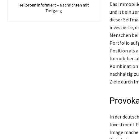
Das Immobilie
Heilbronn informiert – Nachrichten mit
Tiefgang
und ist ein z
dieser Selfma
investierte, d
Menschen beit
Portfolio auf
Position als a
Immobilien al
Kombination a
nachhaltig zu
Ziele durch I
Provoka
In der deutsc
Investment Pu
Image machen 