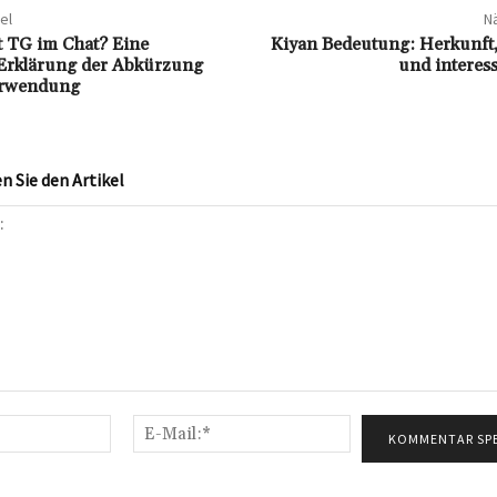
el
Nä
 TG im Chat? Eine
Kiyan Bedeutung: Herkunft
Erklärung der Abkürzung
und interes
erwendung
 Sie den Artikel
Name:*
E-
Mail:*