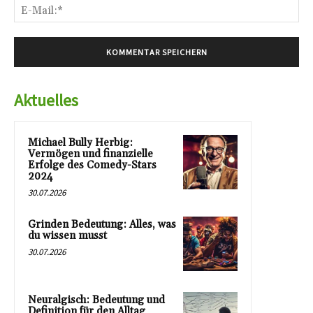
E-
Mai
Aktuelles
Michael Bully Herbig:
Vermögen und finanzielle
Erfolge des Comedy-Stars
2024
30.07.2026
Grinden Bedeutung: Alles, was
du wissen musst
30.07.2026
Neuralgisch: Bedeutung und
Definition für den Alltag