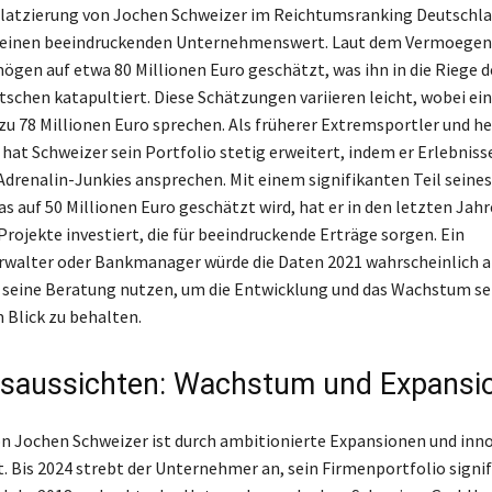
Platzierung von Jochen Schweizer im Reichtumsranking Deutschl
 seinen beeindruckenden Unternehmenswert. Laut dem Vermoege
mögen auf etwa 80 Millionen Euro geschätzt, was ihn in die Riege d
tschen katapultiert. Diese Schätzungen variieren leicht, wobei ei
 zu 78 Millionen Euro sprechen. Als früherer Extremsportler und h
at Schweizer sein Portfolio stetig erweitert, indem er Erlebnisse
 Adrenalin-Junkies ansprechen. Mit einem signifikanten Teil seines
s auf 50 Millionen Euro geschätzt wird, hat er in den letzten Jahr
Projekte investiert, die für beeindruckende Erträge sorgen. Ein
walter oder Bankmanager würde die Daten 2021 wahrscheinlich a
 seine Beratung nutzen, um die Entwicklung und das Wachstum se
Blick zu behalten.
saussichten: Wachstum und Expansi
on Jochen Schweizer ist durch ambitionierte Expansionen und inn
. Bis 2024 strebt der Unternehmer an, sein Firmenportfolio signif