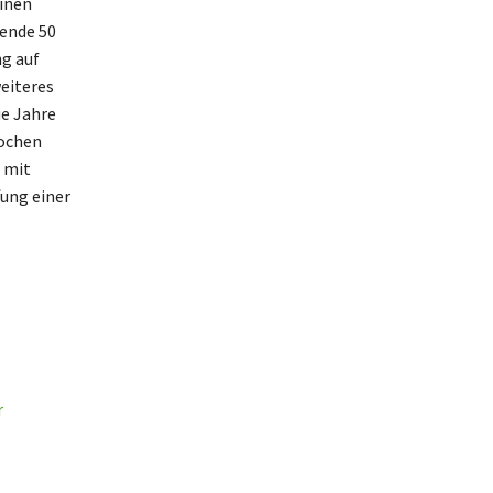
inen
ende 50
ng auf
eiteres
ie Jahre
Jochen
 mit
ung einer
r