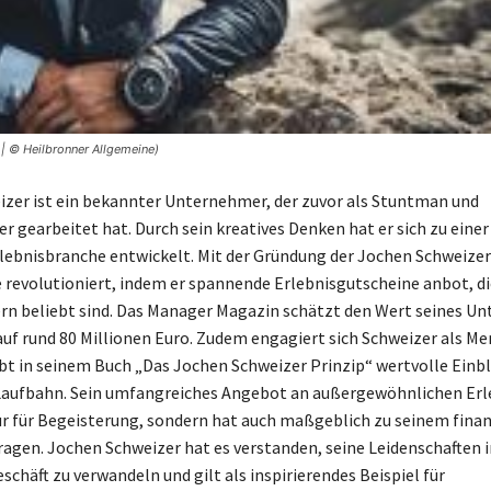
| © Heilbronner Allgemeine)
zer ist ein bekannter Unternehmer, der zuvor als Stuntman und
r gearbeitet hat. Durch sein kreatives Denken hat er sich zu einer
Erlebnisbranche entwickelt. Mit der Gründung der Jochen Schweiz
e revolutioniert, indem er spannende Erlebnisgutscheine anbot, d
rn beliebt sind. Das Manager Magazin schätzt den Wert seines 
auf rund 80 Millionen Euro. Zudem engagiert sich Schweizer als Me
bt in seinem Buch „Das Jochen Schweizer Prinzip“ wertvolle Einbli
Laufbahn. Sein umfangreiches Angebot an außergewöhnlichen Erl
ur für Begeisterung, sondern hat auch maßgeblich zu seinem finan
ragen. Jochen Schweizer hat es verstanden, seine Leidenschaften i
schäft zu verwandeln und gilt als inspirierendes Beispiel für