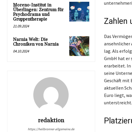
unternehmeri
Moreno-Institut in
Überlingen: Zentrum für
Psychodrama und
Gruppentherapie
Zahlen 
21.09.2024
Das Vermögen 
Narnia Welt: Die
ansehnlicher 
Chroniken von Narnia
lag. Als erfo
04.10.2024
GmbH hat er s
erarbeitet. I
seine Unterne
Geschäft mit 
aktuellen Sch
Euro liegt, w
unterstreicht
Platzie
redaktion
https://heilbronner-allgemeine.de