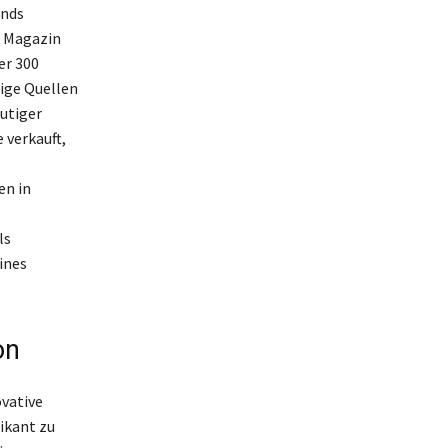
ands
n Magazin
er 300
nige Quellen
eutiger
 verkauft,
en in
ls
ines
on
ovative
ikant zu