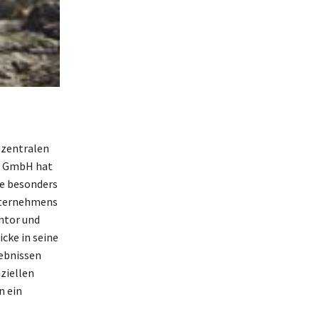
 zentralen
er GmbH hat
ie besonders
Unternehmens
ntor und
cke in seine
ebnissen
ziellen
n ein