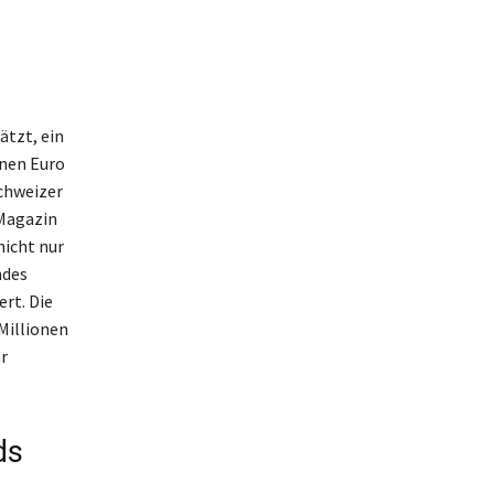
ätzt, ein
onen Euro
Schweizer
 Magazin
nicht nur
ndes
rt. Die
Millionen
r
ds