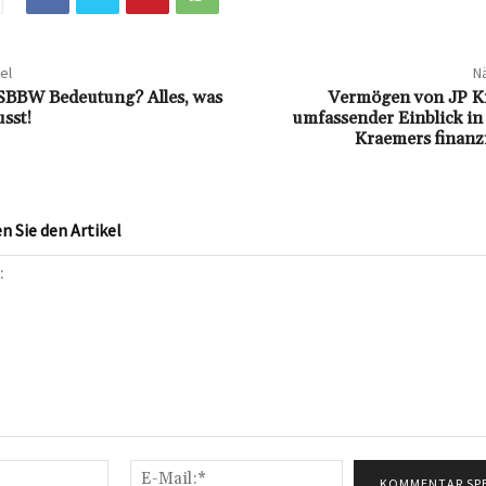
el
Nä
SSBBW Bedeutung? Alles, was
Vermögen von JP K
sst!
umfassender Einblick in
Kraemers finanzi
 Sie den Artikel
Name:*
E-