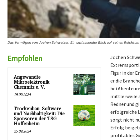
Das Vermögen von Jochen Schweizer: Ein umfassender Blick auf seinen Reichtum 
Empfohlen
Jochen Schwei
Extremsportle
Figur in der 
Angewandte
er die Branch
Mikroelektronik
Chemnitz e. V.
bei Abenteure
19.09.2024
mittlerweile 
Redner und gi
Trockenbau, Software
erfolgreiche 
und Nachhaltigkeit: Die
Sponsoren der TSG
sorgt nicht n
Hoffenheim
Erfolg beiget
25.09.2024
profitables Ge