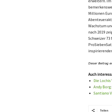
erweitern. I
bemerkenswer
Millionen Eur
Abenteuerakti
Wachstum und 
nach 2019 zei
Schweizer 73 
ProSiebenSat.
inspirierende
Auch interess
Die Lochis
Andy Borg:
Santiano V
Teilen