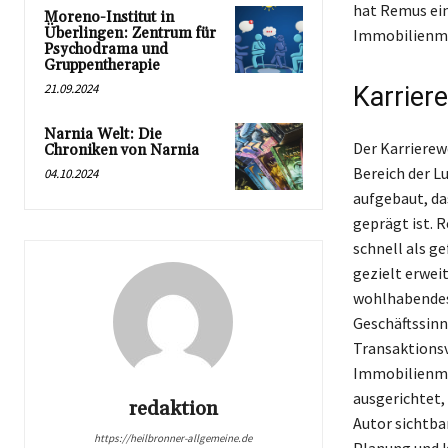
hat Remus ein
Moreno-Institut in
Überlingen: Zentrum für
Immobilienma
Psychodrama und
Gruppentherapie
21.09.2024
Karrier
Narnia Welt: Die
Der Karrierew
Chroniken von Narnia
Bereich der L
04.10.2024
aufgebaut, da
geprägt ist. 
schnell als g
gezielt erweit
wohlhabendes 
Geschäftssinn
Transaktionsv
Immobilienmar
ausgerichtet,
redaktion
Autor sichtbar
https://heilbronner-allgemeine.de
Planung und 