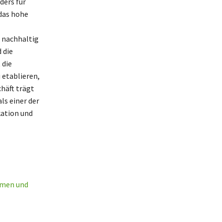
ders für
das hohe
 nachhaltig
 die
 die
etablieren,
häft trägt
ls einer der
kation und
mmen und