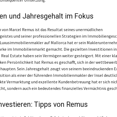
n und Jahresgehalt im Fokus
von Marcel Remus ist das Resultat seines unermüdlichen
istes und seiner professionellen Strategien im Immobiliengesch
 Luxusimmobilienmakler auf Mallorca hat er sein Maklerunterneh
ke im Immobilienmarkt gemacht. Die gezielten Investitionen in
Real Estate haben sein Vermögen weiter gesteigert. Mit einer kla
rken Persönlichkeit hat Remus es geschafft, sich in der wettbewer
haupten. Sein Jahresgehalt zeugt von seinem beeindruckenden E
osition als einer der führenden Immobilienmakler der Insel deutli
kte Vermarktung und exzellente Kundenbetreuung hat er sich nic
, sondern auch ein bedeutendes finanzielles Vermächtnis gesch
investieren: Tipps von Remus