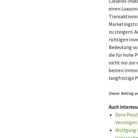
Cleveres Inve
einen Luxusma
Transaktionsv
Marketingstra
zu steigern. 
richtigen Inv
Bedeutung von
die für hohe 
nicht nur zur 
besten Immobi
langfristige 
Auch interess
Doro Pesch
Vermögen 
Wolfgang P
Unternehm