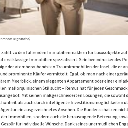
lbronner Allgemeine)
zählt zu den führenden Immobilienmaklern für Luxusobjekte auf
auf erstklassige Immobilien spezialisiert. Sein beeindruckendes Po
nige der atemberaubendsten Traumimmobilien der Insel, die er an
nd prominente Käufer vermittelt. Egal, ob man nach einer geräu
ärem Meerblick, einem eleganten Appartement oder einer einlad
llen mallorquinischen Stil sucht – Remus hat für jeden Geschmack
usangebot. Mit seinen maßgeschneiderten Lösungen, die sowohl 
chönheit als auch durch intelligente Investitionsmöglichkeiten 
 Agentur ein ausgezeichnetes Ansehen. Die Kunden schätzen nicht
 der Immobilien, sondern auch die herausragende Betreuung sowi
 Gespür für individuelle Wünsche. Dank seines unermüdlichen En