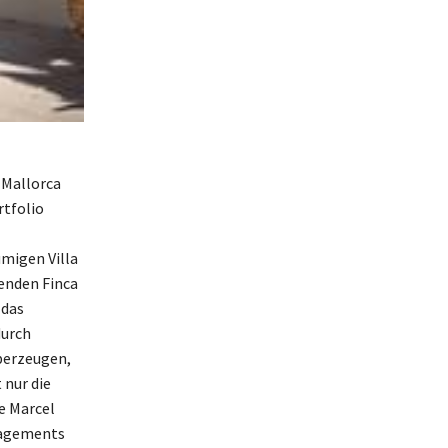
 Mallorca
rtfolio
migen Villa
enden Finca
 das
durch
überzeugen,
 nur die
e Marcel
gagements