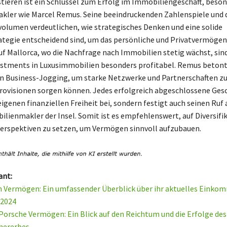
stieren ist ein Schlüssel zum Erfolg im Immobiliengeschäft, beson
kler wie Marcel Remus. Seine beeindruckenden Zahlenspiele und 
olumen verdeutlichen, wie strategisches Denken und eine solide
tegie entscheidend sind, um das persönliche und Privatvermögen
Auf Mallorca, wo die Nachfrage nach Immobilien stetig wächst, sind
estments in Luxusimmobilien besonders profitabel. Remus betont
 Business-Jogging, um starke Netzwerke und Partnerschaften zu 
Provisionen sorgen können. Jedes erfolgreich abgeschlossene Gesc
eigenen finanziellen Freiheit bei, sondern festigt auch seinen Ruf a
lienmakler der Insel. Somit ist es empfehlenswert, auf Diversifi
Perspektiven zu setzen, um Vermögen sinnvoll aufzubauen.
ant:
 Vermögen: Ein umfassender Überblick über ihr aktuelles Einko
2024
orsche Vermögen: Ein Blick auf den Reichtum und die Erfolge des
ererbes