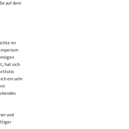
öße auf dem
ichte im
n Imperium
ermögen
, hat sich
rtfolio
ich ein sehr
ein
uckendes
mer und
ltiger