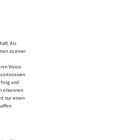
äft. Als
men zu einer
ren Vision
bsintensiven
rfolg und
ch erkennen.
ht nur einen
affen.