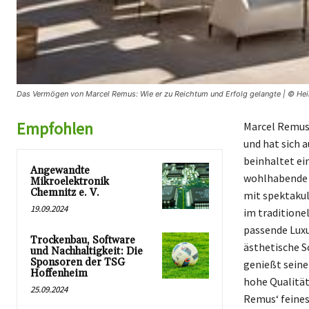
Das Vermögen von Marcel Remus: Wie er zu Reichtum und Erfolg gelangte | © Hei
Empfohlen
Marcel Remus 
und hat sich 
beinhaltet ei
Angewandte
wohlhabende u
Mikroelektronik
Chemnitz e. V.
mit spektakul
19.09.2024
im traditione
passende Lux
Trockenbau, Software
ästhetische S
und Nachhaltigkeit: Die
Sponsoren der TSG
genießt seine
Hoffenheim
hohe Qualität
25.09.2024
Remus‘ feines