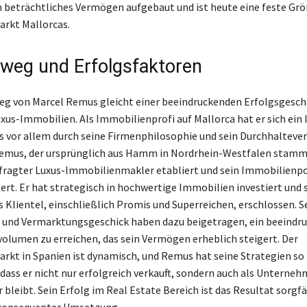
 beträchtliches Vermögen aufgebaut und ist heute eine feste Gr
rkt Mallorcas.
eweg und Erfolgsfaktoren
eg von Marcel Remus gleicht einer beeindruckenden Erfolgsgesch
uxus-Immobilien. Als Immobilienprofi auf Mallorca hat er sich ei
s vor allem durch seine Firmenphilosophie und sein Durchhaltev
Remus, der ursprünglich aus Hamm in Nordrhein-Westfalen stammt
efragter Luxus-Immobilienmakler etabliert und sein Immobilienpo
ert. Er hat strategisch in hochwertige Immobilien investiert und s
Klientel, einschließlich Promis und Superreichen, erschlossen. S
 und Vermarktungsgeschick haben dazu beigetragen, ein beeindr
olumen zu erreichen, das sein Vermögen erheblich steigert. Der
kt in Spanien ist dynamisch, und Remus hat seine Strategien so
 dass er nicht nur erfolgreich verkauft, sondern auch als Unterneh
 bleibt. Sein Erfolg im Real Estate Bereich ist das Resultat sorgfä
konsequenter Umsetzung.