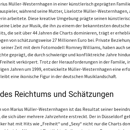
ius Müller-Westernhagen in einer künstlerisch geprägten Familie 
auspieler, während seine Mutter, Liselotte Müller-Westernhagen, 
in arbeitete. Diese kreative Umgebung prägte seinen künstleris
seine Liebe zur Musik, die ihn zu einem der bekanntesten deutsch
ts, die seit über 44 Jahren die Charts dominieren, trägt er erhebli
en von schätzungsweise 27 Millionen Euro bei. Private Beziehun
h seiner Zeit mit dem Fotomodell Romney Williams, haben auch s
hte geprägt, die durch schwierige und konfliktreiche Jahre hindur
Freiheit verkörpert. Trotz der Herausforderungen in der Familie, 
rigen Jahren um 1999, entwickelte Müller-Westernhagen eine erfo
leibt eine ikonische Figur in der deutschen Musiklandschaft.
 des Reichtums und Schätzungen
von Marius Müller-Westernhagen ist das Resultat seiner beeind
, die sich über mehrere Jahrzehnte erstreckt. Der in Düsseldorf g
er hat mit Hits wie „Freiheit“ und „Sexy“ nicht nur die Charts dom