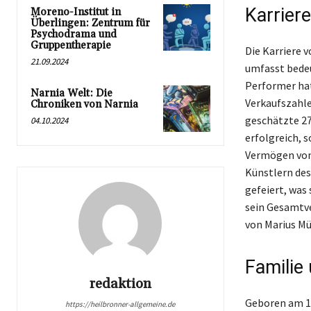
Karriere
Moreno-Institut in
Überlingen: Zentrum für
Psychodrama und
Gruppentherapie
Die Karriere 
21.09.2024
umfasst bedeu
Performer hat
Narnia Welt: Die
Verkaufszahle
Chroniken von Narnia
geschätzte 27
04.10.2024
erfolgreich, 
Vermögen von 
Künstlern des
gefeiert, was
sein Gesamtve
von Marius Mü
Familie
redaktion
Geboren am 18
https://heilbronner-allgemeine.de