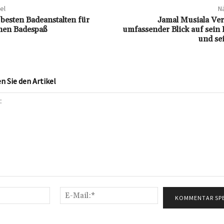
el
Nä
 besten Badeanstalten für
Jamal Musiala Ve
hen Badespaß
umfassender Blick auf sei
und se
 Sie den Artikel
Name:*
E-
Mail:*