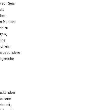
auf. Sein
als
chen
en Musiker
ch zu
gen,
eine
ch ein
insbesondere
lgreiche
ruckenden
eborene
iniert,