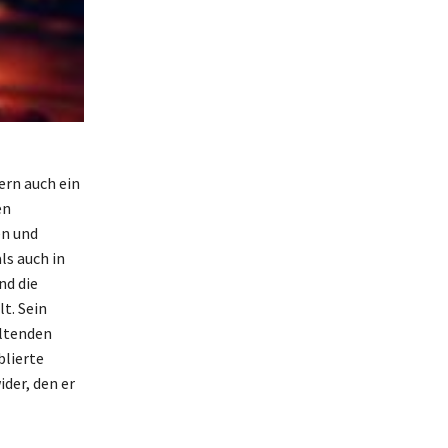
ern auch ein
en
en und
ls auch in
nd die
t. Sein
altenden
blierte
der, den er