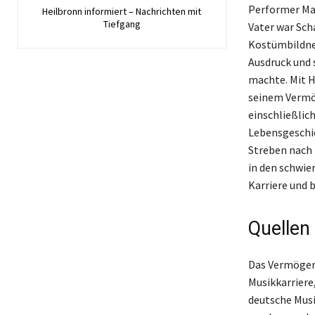
Performer Mar
Heilbronn informiert – Nachrichten mit
Tiefgang
Vater war Sch
Kostümbildner
Ausdruck und 
machte. Mit Hi
seinem Vermög
einschließlic
Lebensgeschic
Streben nach 
in den schwie
Karriere und b
Quellen
Das Vermögen 
Musikkarriere
deutsche Musik