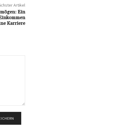
chster Artikel
rmögen: Ein
n Einkommen
ine Karriere