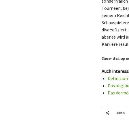
sondern auch 
Tourneen, bei
seinem Reicht
Schauspielere
diversifizier
aber es wird 
Karriere resu
Auch interess
Definition
Das unglau
Das Vermög
Teilen