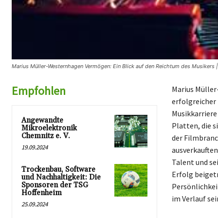
Marius Müller-Westernhagen Vermögen: Ein Blick auf den Reichtum des Musikers |
Empfohlen
Marius Müller
erfolgreicher
Musikkarriere
Angewandte
Platten, die s
Mikroelektronik
Chemnitz e. V.
der Filmbran
19.09.2024
ausverkauften
Talent und se
Trockenbau, Software
Erfolg beiget
und Nachhaltigkeit: Die
Sponsoren der TSG
Persönlichkei
Hoffenheim
im Verlauf sei
25.09.2024