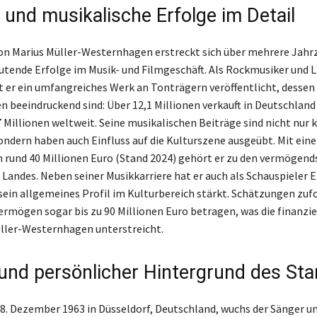
 und musikalische Erfolge im Detail
von Marius Müller-Westernhagen erstreckt sich über mehrere Jah
tende Erfolge im Musik- und Filmgeschäft. Als Rockmusiker und L
 er ein umfangreiches Werk an Tonträgern veröffentlicht, dessen
n beeindruckend sind: Über 12,1 Millionen verkauft in Deutschland
 Millionen weltweit. Seine musikalischen Beiträge sind nicht nur
sondern haben auch Einfluss auf die Kulturszene ausgeübt. Mit ein
rund 40 Millionen Euro (Stand 2024) gehört er zu den vermögend
 Landes. Neben seiner Musikkarriere hat er auch als Schauspieler 
 sein allgemeines Profil im Kulturbereich stärkt. Schätzungen zu
rmögen sogar bis zu 90 Millionen Euro betragen, was die finanzie
ller-Westernhagen unterstreicht.
 und persönlicher Hintergrund des Sta
. Dezember 1963 in Düsseldorf, Deutschland, wuchs der Sänger un