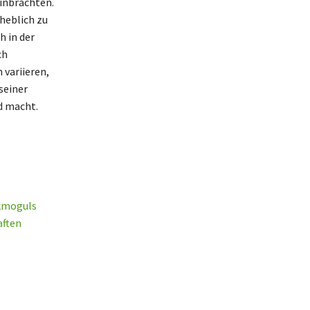
einbrachten.
heblich zu
 in der
ch
 variieren,
seiner
d macht.
ikmoguls
aften