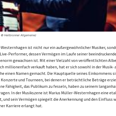
 © Heilbronner Allgemeine)
-Westernhagen ist nicht nur ein außergewöhnlicher Musiker, sond
 Live-Performer, dessen Vermögen im Laufe seiner beeindruckend
 enorm gewachsen ist. Mit einer Vielzahl von veröffentlichten Alb
ich millionenfach verkauft haben, hat er sich sowohl in der Musik- a
che einen Namen gemacht. Die Hauptquelle seines Einkommens si
 Konzerte und Tourneen, bei denen er beträchtliche Beträge erziel
ine Fähigkeit, das Publikum zu fesseln, haben zu seinem langanh
ragen. In der Musikszene ist Marius Müller-Westernhagen eine eta
t, und sein Vermögen spiegelt die Anerkennung und den Einfluss wi
ner Karriere erlangt hat.