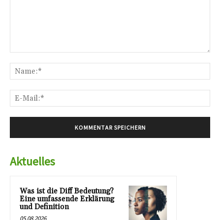
Kommentar:
Na
E-
Mai
Aktuelles
Was ist die Diff Bedeutung?
Eine umfassende Erklärung
und Definition
05.08.2026