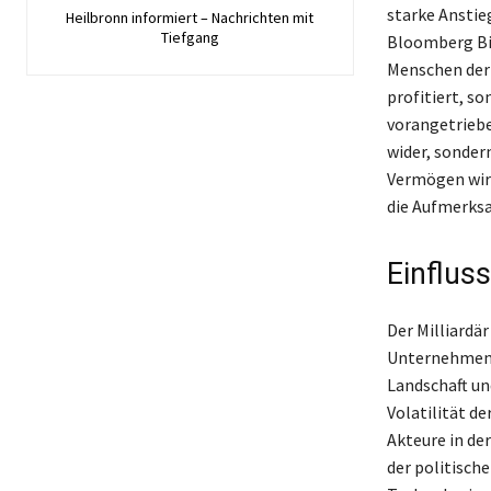
starke Anstie
Heilbronn informiert – Nachrichten mit
Tiefgang
Bloomberg Bil
Menschen der 
profitiert, s
vorangetriebe
wider, sonder
Vermögen wird
die Aufmerksa
Einfluss
Der Milliardä
Unternehmen w
Landschaft un
Volatilität de
Akteure in de
der politisch