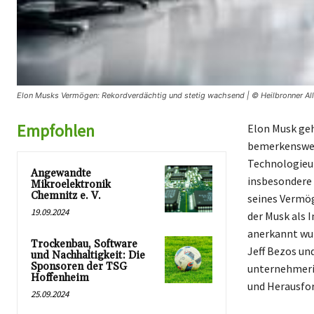
Elon Musks Vermögen: Rekordverdächtig und stetig wachsend | © Heilbronner Al
Empfohlen
Elon Musk geh
bemerkenswert
Technologieun
Angewandte
insbesondere 
Mikroelektronik
Chemnitz e. V.
seines Vermög
19.09.2024
der Musk als 
anerkannt wu
Trockenbau, Software
Jeff Bezos und
und Nachhaltigkeit: Die
Sponsoren der TSG
unternehmeri
Hoffenheim
und Herausfor
25.09.2024