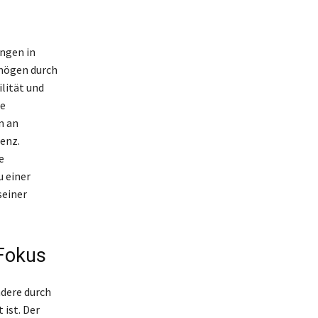
ngen in
mögen durch
lität und
re
n an
genz.
e
u einer
seiner
Fokus
dere durch
ist. Der