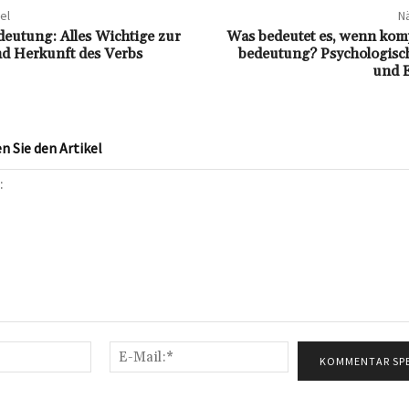
el
Nä
eutung: Alles Wichtige zur
Was bedeutet es, wenn kom
nd Herkunft des Verbs
bedeutung? Psychologisch
und 
 Sie den Artikel
Name:*
E-
Mail:*