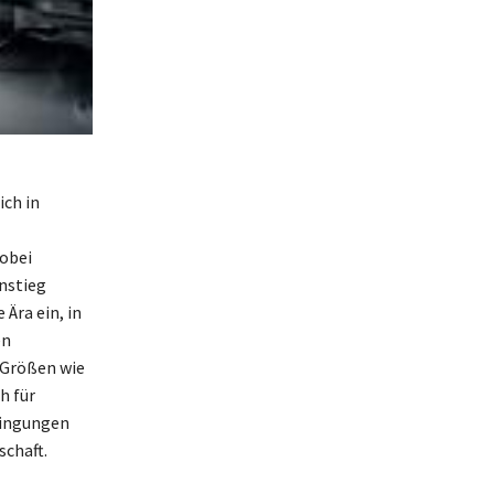
ich in
wobei
nstieg
Ära ein, in
en
 Größen wie
h für
dingungen
schaft.