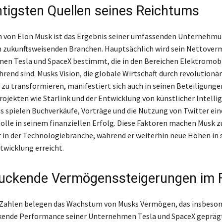
htigsten Quellen seines Reichtums
 von Elon Musk ist das Ergebnis seiner umfassenden Unternehmu
n zukunftsweisenden Branchen. Hauptsächlich wird sein Nettover
en Tesla und SpaceX bestimmt, die in den Bereichen Elektromobi
rend sind. Musks Vision, die globale Wirtschaft durch revolutionä
zu transformieren, manifestiert sich auch in seinen Beteiligunge
rojekten wie Starlink und der Entwicklung von künstlicher Intelli
s spielen Buchverkäufe, Vorträge und die Nutzung von Twitter ein
Rolle in seinem finanziellen Erfolg. Diese Faktoren machen Musk z
r in der Technologiebranche, während er weiterhin neue Höhen in 
wicklung erreicht.
uckende Vermögenssteigerungen im 
 Zahlen belegen das Wachstum von Musks Vermögen, das insbeson
kende Performance seiner Unternehmen Tesla und SpaceX geprägt 