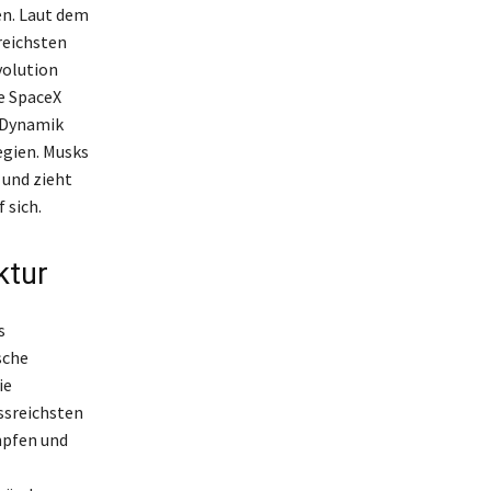
en. Laut dem
reichsten
volution
e SpaceX
t-Dynamik
egien. Musks
 und zieht
 sich.
ktur
s
sche
ie
ussreichsten
mpfen und