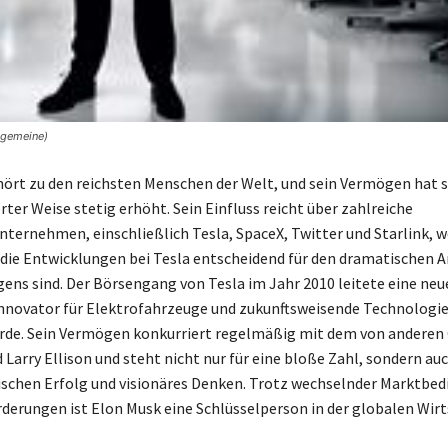
lgemeine)
ört zu den reichsten Menschen der Welt, und sein Vermögen hat s
er Weise stetig erhöht. Sein Einfluss reicht über zahlreiche
ternehmen, einschließlich Tesla, SpaceX, Twitter und Starlink, 
die Entwicklungen bei Tesla entscheidend für den dramatischen A
ens sind. Der Börsengang von Tesla im Jahr 2010 leitete eine neue 
Innovator für Elektrofahrzeuge und zukunftsweisende Technologi
rde. Sein Vermögen konkurriert regelmäßig mit dem von anderen
 Larry Ellison und steht nicht nur für eine bloße Zahl, sondern auc
schen Erfolg und visionäres Denken. Trotz wechselnder Marktbe
derungen ist Elon Musk eine Schlüsselperson in der globalen Wirt