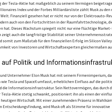
g der Tesla-Aktie hat maßgeblich zu seinem Vermögen beigetrag
lionaires Index und der Forbes Milliardärsliste zählt Musk zu den 
Welt. Finanziell gesehen hat er nicht nur von der Elektroauto-Re
ondern auch von den Fortschritten in der Raumfahrttechnologie, di
n hat. Dieses Wachstum spiegelt nicht nur eine flüchtige Marke
n zeigt auch die langfristige Stabilität seiner Unternehmensstrat
 somit zum Maßstab für den finanziellen Erfolg im Silicon Valley
mkeit von Investoren und Wirtschaftsexperten gleichermaßen auf
 auf Politik und Informationsinfrastru
r und Unternehmer Elon Musk hat mit seinem Firmenimperium, da
ie Tesla und SpaceX umfasst, erheblichen Einfluss auf die politi
d die Informationsinfrastruktur. Sein Nettovermögen, das durch d
r Tesla-Aktie stetig schwankt, positioniert ihn als einen der einfl
r heutigen Wirtschaft. Mit einer zunehmenden Präsenz in Wahlkä
en Entscheidungsfindung, wird Musk oft als Stimme für innovative