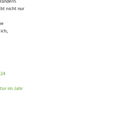
rändern.
bt nicht nur
he
ich,
024
tor im Jahr