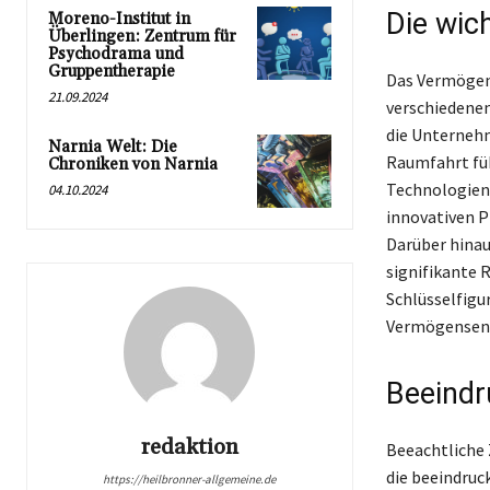
Die wic
Moreno-Institut in
Überlingen: Zentrum für
Psychodrama und
Gruppentherapie
Das Vermögen
21.09.2024
verschiedene
die Unternehm
Narnia Welt: Die
Raumfahrt füh
Chroniken von Narnia
Technologien 
04.10.2024
innovativen P
Darüber hinau
signifikante 
Schlüsselfigu
Vermögensent
Beeindr
redaktion
Beeachtliche
die beeindruc
https://heilbronner-allgemeine.de