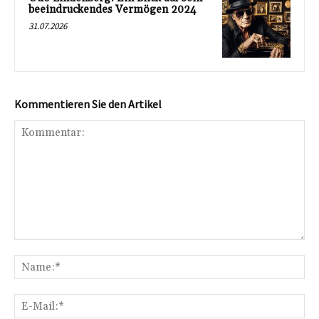
beeindruckendes Vermögen 2024
31.07.2026
Kommentieren Sie den Artikel
Kommentar:
Na
E-
Mai