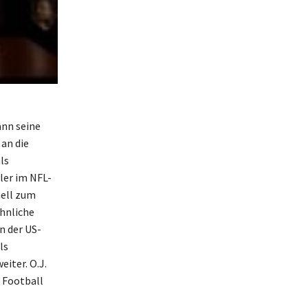
ann seine
 an die
ls
ler im NFL-
nell zum
öhnliche
n der US-
ls
iter. O.J.
o Football