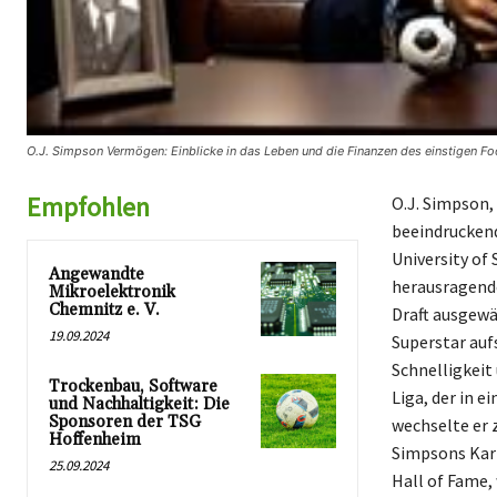
O.J. Simpson Vermögen: Einblicke in das Leben und die Finanzen des einstigen Fo
Empfohlen
O.J. Simpson,
beeindruckende
University of
Angewandte
herausragende
Mikroelektronik
Chemnitz e. V.
Draft ausgewäh
19.09.2024
Superstar auf
Schnelligkeit 
Trockenbau, Software
Liga, der in e
und Nachhaltigkeit: Die
Sponsoren der TSG
wechselte er z
Hoffenheim
Simpsons Karri
25.09.2024
Hall of Fame,