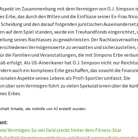
r Aspekt im Zusammenhang mit dem Vermögen von O.J. Simpson is
s Erbe, das durch den Willen und die Einflüsse seiner Ex-Frau Nic
r Scheidung und den darauf folgenden juristischen Auseinanderset
en auf dem Spiel standen, wurde ein Treuhandfonds eingerichtet,
eilung seines Nachlasses zu gewährleisten. Der Nachlassverwalter
verschiedenen Vermögenswerte zu verwalten und sicherzustellen, 
ür die Familien und Veranstaltungen, die mit Simpons Erbe verbun
 erfolgt. Als US-Amerikaner hat O.J. Simpson nicht nur Reicht
ndern auch ein komplexes Erbe geschaffen, das sowohl die finanzie
ionalen Aspekte seines Lebens als Profi-Sportler umfasst. Die
 über sein Vermögen führt zu vielen Spekulationen über die künf
nes Erbes.
ant:
nski Vermögen: So viel Geld steckt hinter dem Fitness-Star
ch: Endlich Vermögen entdecken und ihren Karriereerfolg verstehe