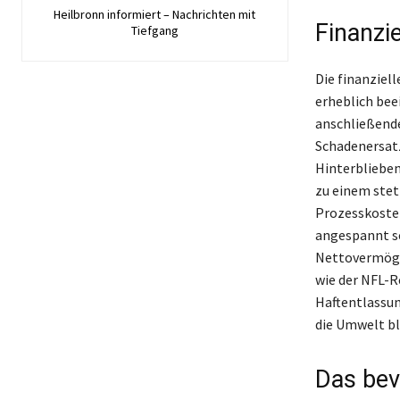
Heilbronn informiert – Nachrichten mit
Finanzi
Tiefgang
Die finanziel
erheblich bee
anschließende
Schadenersatz
Hinterblieben
zu einem stet
Prozesskosten
angespannt se
Nettovermöge
wie der NFL-R
Haftentlassung
die Umwelt bl
Das bev