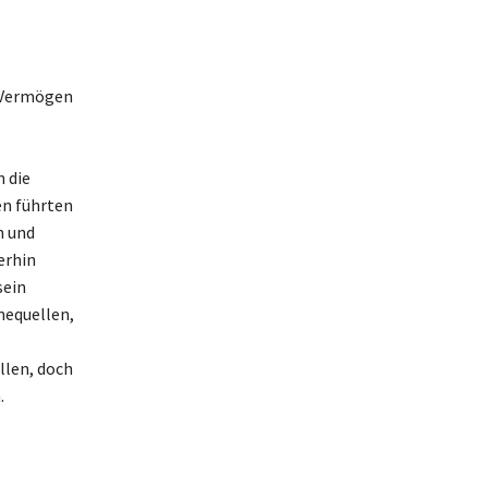
n Vermögen
 die
en führten
n und
erhin
sein
mequellen,
llen, doch
.