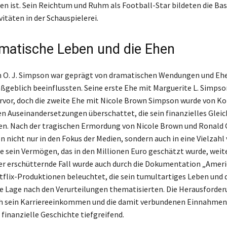
en ist. Sein Reichtum und Ruhm als Football-Star bildeten die Basi
itäten in der Schauspielerei.
matische Leben und die Ehen
 O. J. Simpson war geprägt von dramatischen Wendungen und Ehen
eblich beeinflussten. Seine erste Ehe mit Marguerite L. Simpso
ervor, doch die zweite Ehe mit Nicole Brown Simpson wurde von K
en Auseinandersetzungen überschattet, die sein finanzielles Glei
ten. Nach der tragischen Ermordung von Nicole Brown und Ronal
n nicht nur in den Fokus der Medien, sondern auch in eine Vielzahl
die sein Vermögen, das in den Millionen Euro geschätzt wurde, weit
er erschütternde Fall wurde auch durch die Dokumentation „Amer
tflix-Produktionen beleuchtet, die sein tumultartiges Leben und 
he Lage nach den Verurteilungen thematisierten. Die Herausforder
h sein Karriereeinkommen und die damit verbundenen Einnahmen
finanzielle Geschichte tiefgreifend.