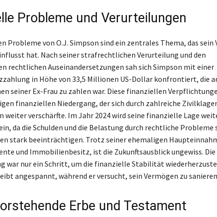
elle Probleme und Verurteilungen
len Probleme von O.J. Simpson sind ein zentrales Thema, das sei
influsst hat. Nach seiner strafrechtlichen Verurteilung und den
n rechtlichen Auseinandersetzungen sah sich Simpson mit einer
zahlung in Höhe von 33,5 Millionen US-Dollar konfrontiert, die an
en seiner Ex-Frau zu zahlen war. Diese finanziellen Verpflichtung
igen finanziellen Niedergang, der sich durch zahlreiche Zivilklage
 weiter verschärfte. Im Jahr 2024 wird seine finanzielle Lage weit
in, da die Schulden und die Belastung durch rechtliche Probleme 
n stark beeinträchtigen. Trotz seiner ehemaligen Haupteinnah
ente und Immobilienbesitz, ist die Zukunftsausblick ungewiss. Die
 war nur ein Schritt, um die finanzielle Stabilität wiederherzuste
eibt angespannt, während er versucht, sein Vermögen zu sanieren
orstehende Erbe und Testament