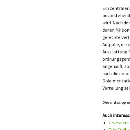
Ein zentrale
bevorstehende
wird. Nach de
denen Million
gerechte Vert
Aufgabe, die 
Ausstattung f
ordnungsgemäß
angehäuft, so
auch die emot
Dokumentation
Verteilung sei
Auch interess
Urs Kaleci
Ella Endli