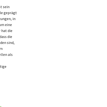
t sein
ole geprägt
zungen, in
 um eine
 hat die
dass die
den sind,
um
llen als
tige
n