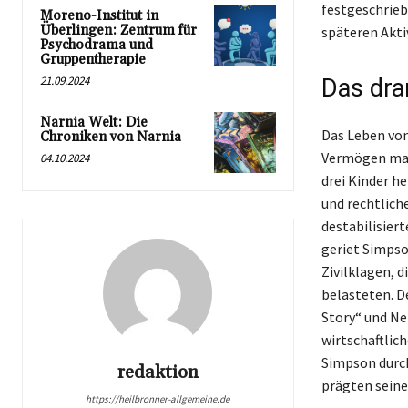
festgeschrieb
Moreno-Institut in
Überlingen: Zentrum für
späteren Aktiv
Psychodrama und
Gruppentherapie
21.09.2024
Das dra
Narnia Welt: Die
Das Leben von
Chroniken von Narnia
Vermögen maßg
04.10.2024
drei Kinder h
und rechtlich
destabilisier
geriet Simpso
Zivilklagen, 
belasteten. D
Story“ und Ne
wirtschaftlic
Simpson durc
redaktion
prägten seine 
https://heilbronner-allgemeine.de