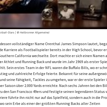
otball-Stars | © Heilbronner Allgemeine)
 dessen vollständiger Name Orenthal James Simpson lautet, beg
 Karriere als Footballspieler bereits in der High School, bevor er
 Southern California wechselte. Dort machte er sich einen Namen a
r Athlet und Running Back und wurde im Jahr 1969 als erster Spie
lt. Sein erstes Team in der NFL waren die Buffalo Bills, wo er sch
stieg und zahlreiche Erfolge feierte. Bekannt für seine außergew
und seine Fähigkeit, Tackles zu umgehen, war er der erste Spieler i
iner Saison über 2.000 Yards erreichte. Nach sechs Jahren bei den Bil
u den San Francisco 49ers und festigte seinen legendären Status we
ere führte ihn nicht nur auf das Spielfeld, sondern auch in die Pr
 wo sein Erbe als einer der größten Running Backs aller Zeiten