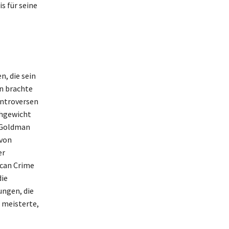
s für seine
, die sein
n brachte
ontroversen
chgewicht
d Goldman
 von
er
ican Crime
die
ungen, die
 meisterte,