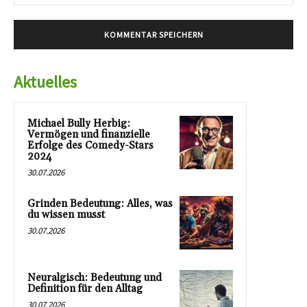
Mai
Aktuelles
Michael Bully Herbig:
Vermögen und finanzielle
Erfolge des Comedy-Stars
2024
30.07.2026
Grinden Bedeutung: Alles, was
du wissen musst
30.07.2026
Neuralgisch: Bedeutung und
Definition für den Alltag
30.07.2026