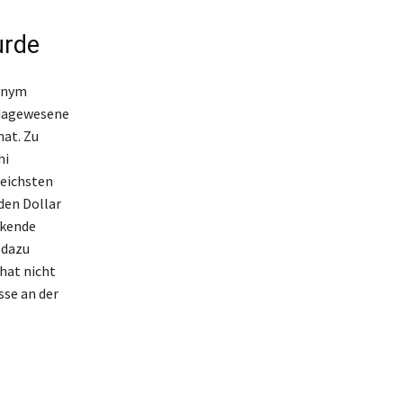
urde
donym
 dagewesene
at. Zu
hi
reichsten
den Dollar
ckende
 dazu
 hat nicht
se an der