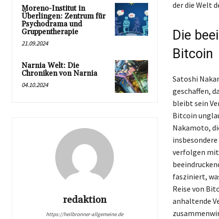
der die Welt 
Moreno-Institut in
Überlingen: Zentrum für
Psychodrama und
Gruppentherapie
Die bee
21.09.2024
Bitcoin
Narnia Welt: Die
Chroniken von Narnia
Satoshi Nakam
04.10.2024
geschaffen, da
bleibt sein V
Bitcoin ungla
Nakamoto, die
insbesondere 
verfolgen mit
beeindruckend
fasziniert, wa
Reise von Bit
redaktion
anhaltende Ve
zusammenwirk
https://heilbronner-allgemeine.de