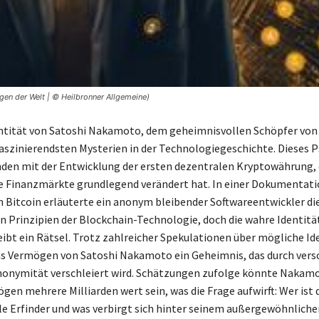
n der Welt | © Heilbronner Allgemeine)
ntität von Satoshi Nakamoto, dem geheimnisvollen Schöpfer von 
faszinierendsten Mysterien in der Technologiegeschichte. Dieses
nden mit der Entwicklung der ersten dezentralen Kryptowährung, d
e Finanzmärkte grundlegend verändert hat. In einer Dokumentati
 Bitcoin erläuterte ein anonym bleibender Softwareentwickler di
 Prinzipien der Blockchain-Technologie, doch die wahre Identitä
bt ein Rätsel. Trotz zahlreicher Spekulationen über mögliche Id
as Vermögen von Satoshi Nakamoto ein Geheimnis, das durch vers
nonymität verschleiert wird. Schätzungen zufolge könnte Nakam
gen mehrere Milliarden wert sein, was die Frage aufwirft: Wer ist 
e Erfinder und was verbirgt sich hinter seinem außergewöhnlich