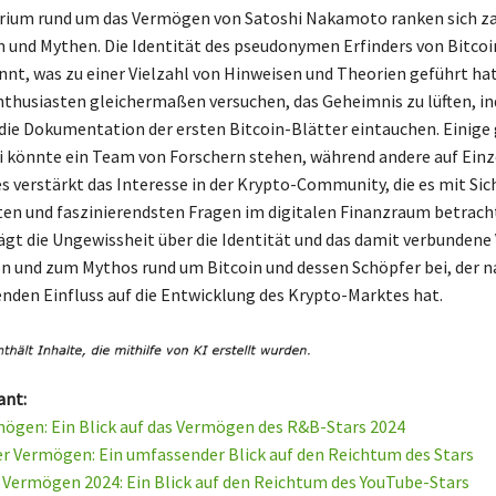
rium rund um das Vermögen von Satoshi Nakamoto ranken sich za
 und Mythen. Die Identität des pseudonymen Erfinders von Bitcoin
nt, was zu einer Vielzahl von Hinweisen und Theorien geführt hat
thusiasten gleichermaßen versuchen, das Geheimnis zu lüften, in
die Dokumentation der ersten Bitcoin-Blätter eintauchen. Einige
i könnte ein Team von Forschern stehen, während andere auf Ein
s verstärkt das Interesse in der Krypto-Community, die es mit Sic
ten und faszinierendsten Fragen im digitalen Finanzraum betrach
rägt die Ungewissheit über die Identität und das damit verbunden
on und zum Mythos rund um Bitcoin und dessen Schöpfer bei, der n
nden Einfluss auf die Entwicklung des Krypto-Marktes hat.
ant:
ögen: Ein Blick auf das Vermögen des R&B-Stars 2024
 Vermögen: Ein umfassender Blick auf den Reichtum des Stars
Vermögen 2024: Ein Blick auf den Reichtum des YouTube-Stars