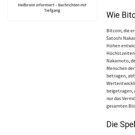
Heilbronn informiert – Nachrichten mit
Tiefgang
Wie Bit
Bitcoin, die
Satoshi Nakam
Höhen entwick
Höchstzeiten 
Nakamoto, des
Menschen der 
betragen, abh
Wertentwickl
beigetragen, d
nur das Vermö
gesamten Blo
Die Spe