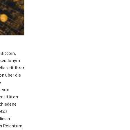
Bitcoin,
 Pseudonym
ie seit ihrer
on über die
e
t von
entitäten
chiedene
otos
dieser
en Reichtum,