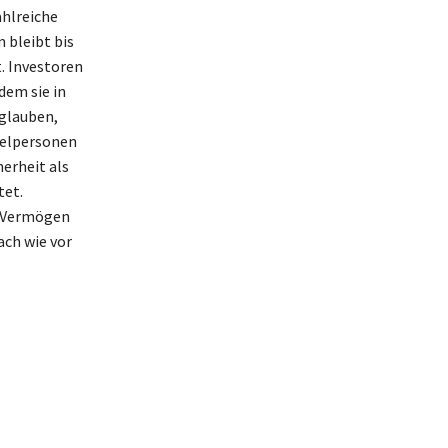
hlreiche
 bleibt bis
. Investoren
dem sie in
 glauben,
zelpersonen
herheit als
tet.
e Vermögen
ach wie vor