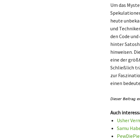
Um das Myste
Spekulationen
heute unbekan
und Techniken
den Code und 
hinter Satosh
hinweisen. Die
eine der größ
Schließlich t
zur Faszinati
einen bedeute
Auch interess
Usher Verm
Samu Haber
PewDiePie 