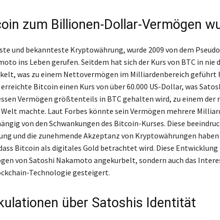
coin zum Billionen-Dollar-Vermögen w
 erste und bekannteste Kryptowährung, wurde 2009 von dem Pseu
oto ins Leben gerufen. Seitdem hat sich der Kurs von BTC in nie
elt, was zu einem Nettovermögen im Milliardenbereich geführt h
erreichte Bitcoin einen Kurs von über 60.000 US-Dollar, was Satos
sen Vermögen größtenteils in BTC gehalten wird, zu einem der 
Welt machte. Laut Forbes könnte sein Vermögen mehrere Milliar
ängig von den Schwankungen des Bitcoin-Kurses. Diese beeindru
ung und die zunehmende Akzeptanz von Kryptowährungen haben
ass Bitcoin als digitales Gold betrachtet wird. Diese Entwicklung
gen von Satoshi Nakamoto angekurbelt, sondern auch das Interes
ckchain-Technologie gesteigert.
kulationen über Satoshis Identität