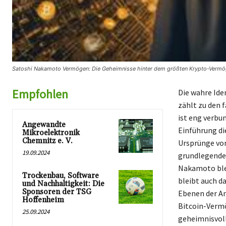
Satoshi Nakamoto Vermögen: Die Geheimnisse hinter dem größten Krypto-Vermöge
Empfohlen
Die wahre Ide
zählt zu den 
ist eng verbu
Angewandte
Einführung di
Mikroelektronik
Chemnitz e. V.
Ursprünge von
19.09.2024
grundlegenden
Nakamoto blei
Trockenbau, Software
bleibt auch d
und Nachhaltigkeit: Die
Sponsoren der TSG
Ebenen der A
Hoffenheim
Bitcoin-Vermö
25.09.2024
geheimnisvoll