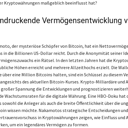
der Kryptowährungen maßgeblich beeinflusst hat?
indruckende Vermögensentwicklung 
oto, der mysteriöse Schöpfer von Bitcoin, hat ein Nettovermög
s in die Billionen US-Dollar reicht. Durch die Anonymität seiner Id
ermögenszuwachs ein Rätsel. In den letzten Jahren hat die Krypt
ubliche Höhen erreicht und mehrere Allzeithochs erzielt. Die Wall
 über eine Million Bitcoins halten, sind ein Schlüssel zu diesem 
angesichts des aktuellen Bitcoin-Kurses. Krypto-Milliardäre und 
 großer Spannung die Entwicklungen und prognostizieren weiter
e Wachstumsraten für die digitale Währung. Eine HBO-Doku hat 
s sowohl die Anleger als auch die breite Öffentlichkeit über die un
coin wissen möchte. Nakamotos strategische Entscheidungen und
rtrauensvorschuss in Kryptowährungen zeigen, wie Einfluss und
en, um ein legendäres Vermögen zu formen.