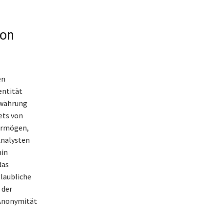
von
en
entität
owährung
ets von
Vermögen,
Analysten
hin
das
glaubliche
 der
 Anonymität