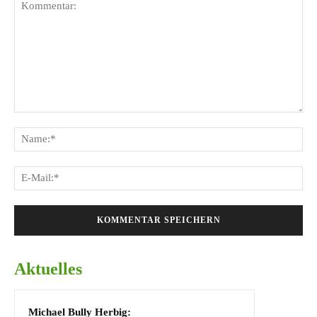
Kommentar:
Na
E-
Mai
Aktuelles
Michael Bully Herbig: