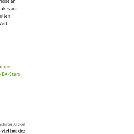
resse an
lakes aus
ellen
Welt
ruppe
 NBA-Stars
chster Artikel
viel hat der