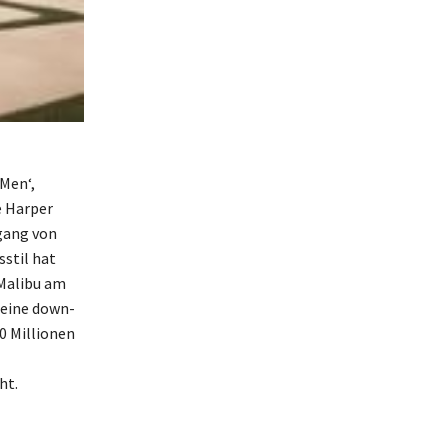
 Men‘,
e Harper
bgang von
stil hat
 Malibu am
seine down-
0 Millionen
ht.