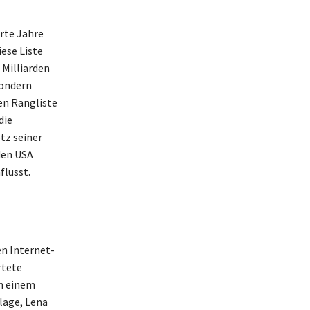
rte Jahre
iese Liste
 Milliarden
sondern
en Rangliste
die
tz seiner
den USA
flusst.
en Internet-
rtete
in einem
lage, Lena