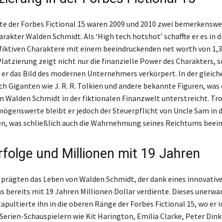
ste der Forbes Fictional 15 waren 2009 und 2010 zwei bemerkenswe
rakter Walden Schmidt. Als ‘High tech hotshot’ schaffte er es in d
 fiktiven Charaktere mit einem beeindruckenden net worth von 1,3
Platzierung zeigt nicht nur die finanzielle Power des Charakters, 
r er das Bild des modernen Unternehmers verkörpert. In der gleich
ch Giganten wie J. R. R. Tolkien und andere bekannte Figuren, was 
 Walden Schmidt in der fiktionalen Finanzwelt unterstreicht. Tro
genswerte bleibt er jedoch der Steuerpflicht von Uncle Sam in 
n, was schließlich auch die Wahrnehmung seines Reichtums beein
rfolge und Millionen mit 19 Jahren
 prägten das Leben von Walden Schmidt, der dank eines innovativ
bereits mit 19 Jahren Millionen Dollar verdiente. Dieses unerwa
pultierte ihn in die oberen Ränge der Forbes Fictional 15, wo er 
erien-Schauspielern wie Kit Harington, Emilia Clarke, Peter Dink