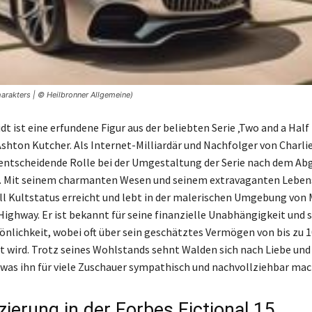
arakters | © Heilbronner Allgemeine)
 ist eine erfundene Figur aus der beliebten Serie ‚Two and a Half
Ashton Kutcher. Als Internet-Milliardär und Nachfolger von Charli
e entscheidende Rolle bei der Umgestaltung der Serie nach dem A
. Mit seinem charmanten Wesen und seinem extravaganten Lebens
l Kultstatus erreicht und lebt in der malerischen Umgebung von
 Highway. Er ist bekannt für seine finanzielle Unabhängigkeit und 
önlichkeit, wobei oft über sein geschätztes Vermögen von bis zu 1
rt wird. Trotz seines Wohlstands sehnt Walden sich nach Liebe und
 was ihn für viele Zuschauer sympathisch und nachvollziehbar mac
zierung in der Forbes Fictional 15