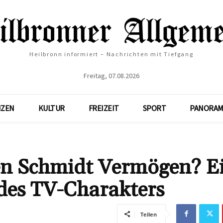
Heilbronn informiert – Nachrichten mit Tiefgang
Freitag, 07.08.2026
NZEN
KULTUR
FREIZEIT
SPORT
PANORAM
en Schmidt Vermögen? E
 des TV-Charakters
Teilen