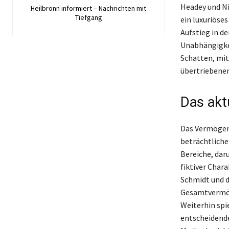
Headey und Ni
Heilbronn informiert – Nachrichten mit
Tiefgang
ein luxuriöse
Aufstieg in d
Unabhängigkei
Schatten, mit
übertriebenen 
Das akt
Das Vermögen 
beträchtliche
Bereiche, da
fiktiver Char
Schmidt und 
Gesamtvermöge
Weiterhin spi
entscheidende