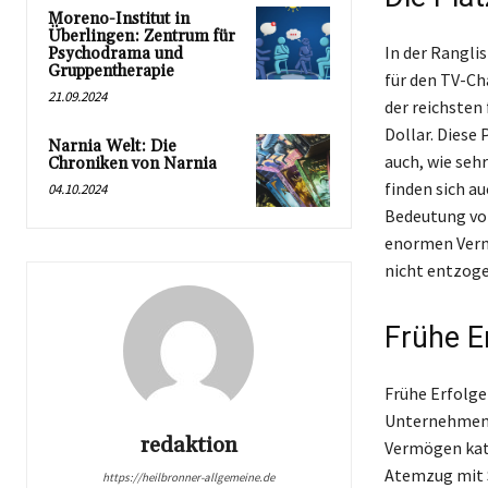
Moreno-Institut in
Überlingen: Zentrum für
In der Rangli
Psychodrama und
Gruppentherapie
für den TV-Cha
21.09.2024
der reichsten
Dollar. Diese 
Narnia Welt: Die
auch, wie seh
Chroniken von Narnia
finden sich au
04.10.2024
Bedeutung von
enormen Vermö
nicht entzoge
Frühe E
Frühe Erfolge
Unternehmens 
redaktion
Vermögen kata
Atemzug mit S
https://heilbronner-allgemeine.de