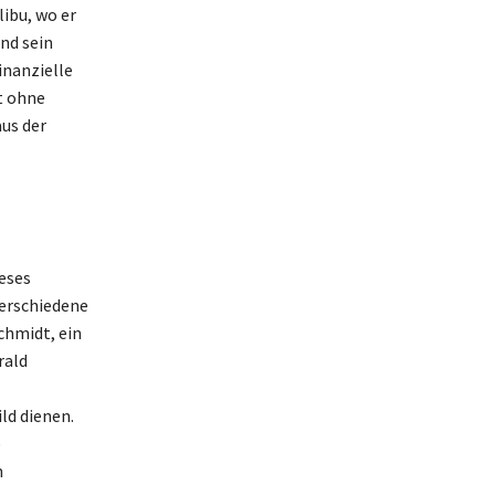
ibu, wo er
nd sein
inanzielle
t ohne
us der
eses
verschiedene
chmidt, ein
rald
ld dienen.
e
n