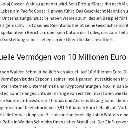
kolaj Coster-Waldau genannt wird. Sein Erfolg führte ihn nach Mal
s Leben am Pacific Coast Highway führt. Das Geschlecht Männlich u
er Unterhaltungsindustrie haben Walden zum idealen Beispiel für f
t gemacht. Trotz seines Reichtums bleibt seine Geschichte nich
 spekulativen Berichten über sein Datum des Todes, das zum Teil a
Darstellung seines Lebens in der Öffentlichkeit resultiert.
uelle Vermögen von 10 Millionen Euro
von Walden Schmidt beläuft sich aktuell auf 10 Millionen Euro. Di
 Vermögen ist das Ergebnis seiner intelligenten Investitionen in 
runter Internet-Unternehmen und Kryptowährungen. Maximilian S
akter, könnte angesichts der Erfolge von echten Investoren wie Ha
den Biontech-Investoren Thomas und Andreas Strüngmann, deren
n sich auf beeindruckende 9,91 Milliarden Euro beläuft, als Vorbi
elt die Entwicklung von Bitcoin und anderen digitalen Wallets ein
 Rolle in Walden Schmidts finanzieller Stabilität. Der Einfluss vo