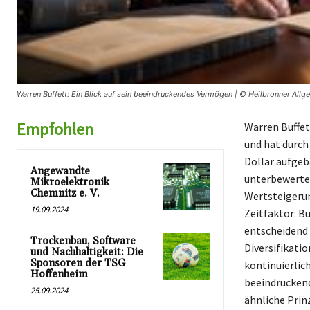
Warren Buffett: Ein Blick auf sein beeindruckendes Vermögen | © Heilbronner Allg
Empfohlen
Warren Buffet
und hat durch
Dollar aufgeb
Angewandte
unterbewertet
Mikroelektronik
Chemnitz e. V.
Wertsteigerun
19.09.2024
Zeitfaktor: Bu
entscheidend 
Trockenbau, Software
Diversifikati
und Nachhaltigkeit: Die
Sponsoren der TSG
kontinuierlic
Hoffenheim
beeindruckend
25.09.2024
ähnliche Prinz