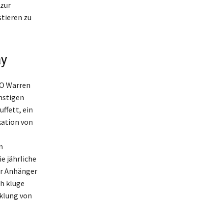
 zur
stieren zu
ay
EO Warren
nstigen
ffett, ein
kation von
n
e jährliche
ür Anhänger
ch kluge
cklung von