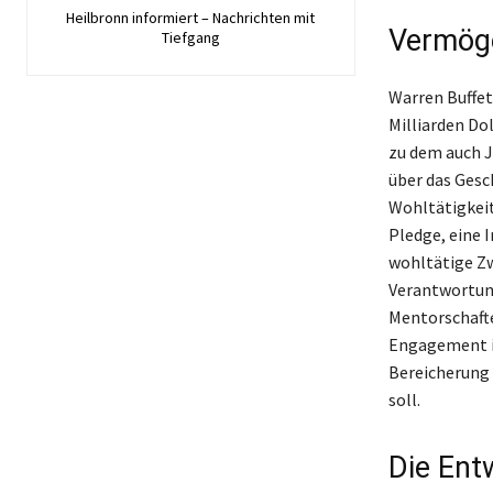
Heilbronn informiert – Nachrichten mit
Vermöge
Tiefgang
Warren Buffet
Milliarden Dol
zu dem auch J
über das Gesch
Wohltätigkeit
Pledge, eine I
wohltätige Zw
Verantwortung
Mentorschafte
Engagement in
Bereicherung 
soll.
Die Ent