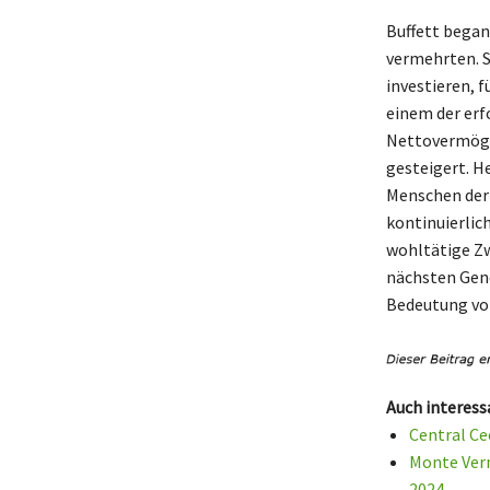
Buffett began
vermehrten. 
investieren, 
einem der erf
Nettovermögen
gesteigert. H
Menschen der
kontinuierlic
wohltätige Zw
nächsten Gene
Bedeutung von
Auch interess
Central Ce
Monte Ver
2024