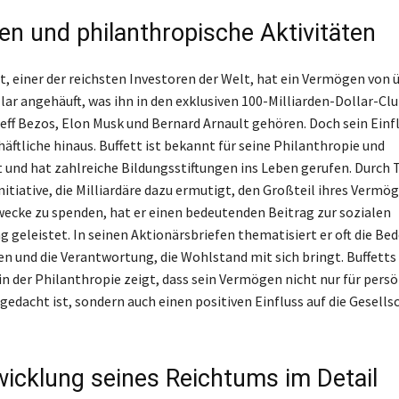
n und philanthropische Aktivitäten
t, einer der reichsten Investoren der Welt, hat ein Vermögen von 
lar angehäuft, was ihn in den exklusiven 100-Milliarden-Dollar-Clu
eff Bezos, Elon Musk und Bernard Arnault gehören. Doch sein Einfl
äftliche hinaus. Buffett ist bekannt für seine Philanthropie und
 und hat zahlreiche Bildungsstiftungen ins Leben gerufen. Durch 
nitiative, die Milliardäre dazu ermutigt, den Großteil ihres Vermög
ecke zu spenden, hat er einen bedeutenden Beitrag zur sozialen
 geleistet. In seinen Aktionärsbriefen thematisiert er oft die Be
n und die Verantwortung, die Wohlstand mit sich bringt. Buffetts
 der Philanthropie zeigt, dass sein Vermögen nicht nur für persö
gedacht ist, sondern auch einen positiven Einfluss auf die Gesells
wicklung seines Reichtums im Detail