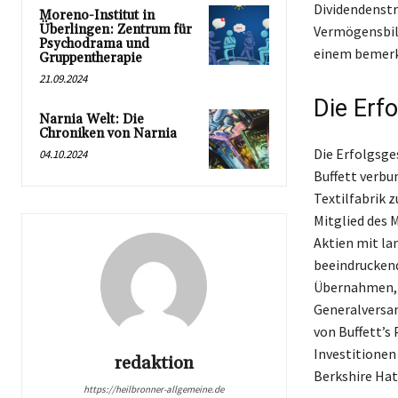
Dividendenstr
Moreno-Institut in
Überlingen: Zentrum für
Vermögensbild
Psychodrama und
einem bemerke
Gruppentherapie
21.09.2024
Die Erf
Narnia Welt: Die
Chroniken von Narnia
Die Erfolgsge
04.10.2024
Buffett verbu
Textilfabrik 
Mitglied des M
Aktien mit la
beeindruckend
Übernahmen, wi
Generalversam
von Buffett’s
Investitionen
redaktion
Berkshire Hat
https://heilbronner-allgemeine.de