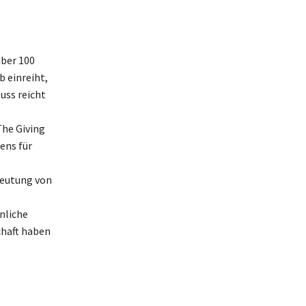
über 100
b einreiht,
uss reicht
The Giving
ens für
deutung von
nliche
chaft haben