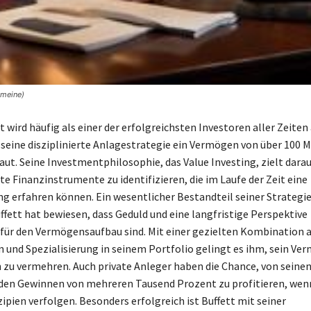
emeine)
t wird häufig als einer der erfolgreichsten Investoren aller Zeite
 seine disziplinierte Anlagestrategie ein Vermögen von über 100 M
aut. Seine Investmentphilosophie, das Value Investing, zielt darau
e Finanzinstrumente zu identifizieren, die im Laufe der Zeit eine
g erfahren können. Ein wesentlicher Bestandteil seiner Strategie 
ffett hat bewiesen, dass Geduld und eine langfristige Perspektive
für den Vermögensaufbau sind. Mit einer gezielten Kombination 
on und Spezialisierung in seinem Portfolio gelingt es ihm, sein V
h zu vermehren. Auch private Anleger haben die Chance, von seine
en Gewinnen von mehreren Tausend Prozent zu profitieren, wenn
ipien verfolgen. Besonders erfolgreich ist Buffett mit seiner