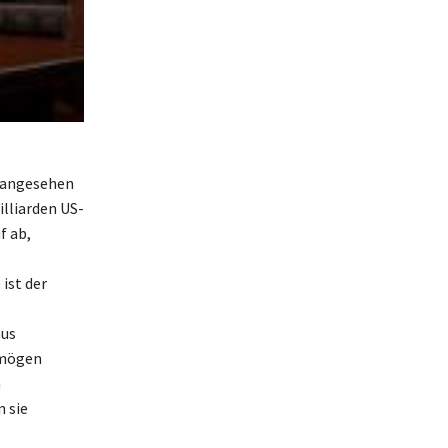
n angesehen
illiarden US-
f ab,
ist der
aus
ermögen
n
 sie