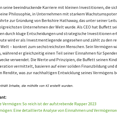
n seine beeindruckende Karriere mit kleinen Investitionen, die sic
Seine Philosophie, in Unternehmen mit starkem Wachstumspoten
führte zur Gründung von Berkshire Hathaway, das unter seiner Leit
olgreichsten Unternehmen der Welt wurde. Als CEO hat Buffett se
 durch kluge Entscheidungen und strategische Investitionen er
eute wird er als Investmentlegende angesehen und zählt zu den r
 Welt – konkret zum sechstreichsten Menschen. Sein Vermögen w
h, während er gleichzeitig einen Teil seiner Einnahmen für Spende
ecke verwendet. Die Werte und Prinzipien, die Buffett seinen Kind
ration vermittelt, basieren auf einer soliden Finanzbildung und d
 Rendite, was zur nachhaltigen Entwicklung seines Vermögens be
ant:
e Vermögen: So reich ist der aufstrebende Rapper 2023
mögen: Eine detaillierte Analyse von Einnahmen und Vermögense