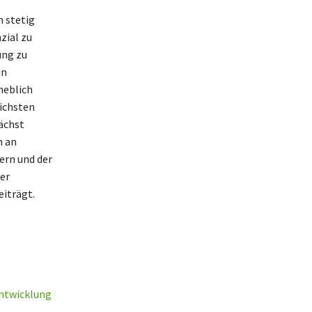
h stetig
zial zu
ung zu
in
heblich
eichsten
ächst
n an
ern und der
er
iträgt.
ntwicklung