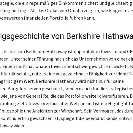
ategie, die ein regelmäßiges Einkommen sichert und gleichzeitig
ung beiträgt. Als das Orakel von Omaha zeigt er, wie kluges Inve
nswerten finanziellen Portfolio führen kann.
olgsgeschichte von Berkshire Hathaw
schichte von Berkshire Hathaway ist eng mit dem Investor und C
nden. Unter seiner Führung hat sich das Unternehmen von einer ei
zu einem multinationalen Investmentschwergewicht entwickelt. Bu
illiardärsclubs, nutzt seine ausgezeichnete Fähigkeit zur Identifi
ngfristigem Wert. Berkshire Hathaway wird nicht nur für seine
en Bargeldreserven geschätzt, sondern auch für die strategische
e jene von General Re, die das Portfolio weiter diversifizieren. Di
mlung zieht Investoren aus aller Welt an und ist ein Highlight f
 Philosophie und Ansichten zur Wirtschaft. Sein Vermögen, das dur
 kontinuierlich gewachsen ist, spiegelt die beeindruckende Entwi
haway wider.