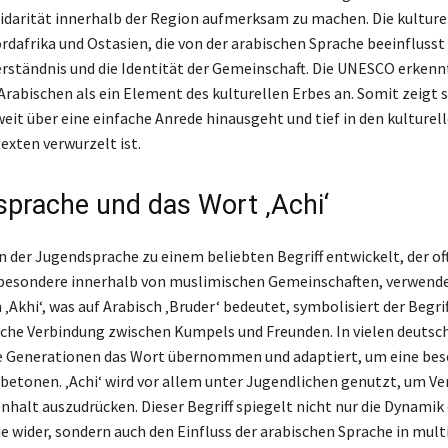
lidarität innerhalb der Region aufmerksam zu machen. Die kulture
rdafrika und Ostasien, die von der arabischen Sprache beeinflusst 
erständnis und die Identität der Gemeinschaft. Die UNESCO erkennt
rabischen als ein Element des kulturellen Erbes an. Somit zeigt s
 weit über eine einfache Anrede hinausgeht und tief in den kulturel
exten verwurzelt ist.
prache und das Wort ‚Achi‘
in der Jugendsprache zu einem beliebten Begriff entwickelt, der of
besondere innerhalb von muslimischen Gemeinschaften, verwendet
Akhi‘, was auf Arabisch ‚Bruder‘ bedeutet, symbolisiert der Begrif
iche Verbindung zwischen Kumpels und Freunden. In vielen deutsc
e Generationen das Wort übernommen und adaptiert, um eine be
betonen. ‚Achi‘ wird vor allem unter Jugendlichen genutzt, um Ve
alt auszudrücken. Dieser Begriff spiegelt nicht nur die Dynamik 
 wider, sondern auch den Einfluss der arabischen Sprache in mult