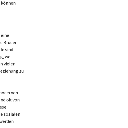
n können.
 eine
nd Brüder
fe sind
ng, wo
n vielen
Beziehung zu
 modernen
ind oft von
iese
ie sozialen
 werden.