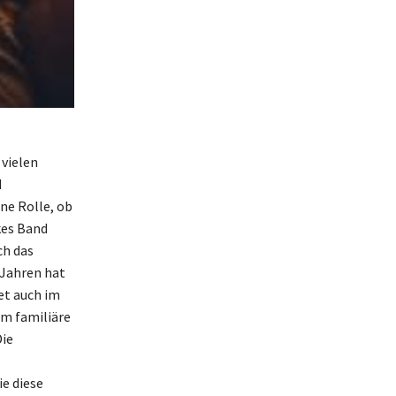
 vielen
d
ne Rolle, ob
kes Band
ch das
 Jahren hat
et auch im
um familiäre
Die
e diese