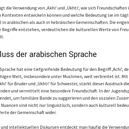
gt die Verwendung von ‚Akhi‘ und ‚Ukhti‘, wie sich Freundschaften 
 Kontexten entwickeln können und welche Bedeutung sie im tägl
 in arabischen als auch in hebräischen Gemeinschaften. Die enge
se Begriffe entstehen, verdeutlichen die kulturellen Werte von Fre
t.
fluss der arabischen Sprache
Sprache hat eine tiefgreifende Bedeutung für den Begriff ‚Achi‘, der
higen Welt, insbesondere unter Muslimen, weit verbreitet ist. Mit
Akhi‘ für Bruder und ‚Ukhti‘ für Schwester, stärkt dieser Ausdruck d
nden und vermittelt eine besondere Freundschaft. In der Jugends
rwendet, um familiäre Bande zu suggerieren und den sozialen Zus
e Nuancen sind nicht nur linguistisch, sondern auch kulturell bed
Werte der Gemeinschaft wider.
n und intellektuellen Diskursen entdeckt man häufig die Verwendun