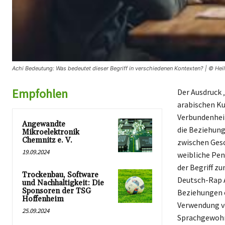
Achi Bedeutung: Was bedeutet dieser Begriff in verschiedenen Kontexten? | © Hei
Empfohlen
Der Ausdruck 
arabischen Ku
Verbundenheit
Angewandte
die Beziehung 
Mikroelektronik
Chemnitz e. V.
zwischen Ges
19.09.2024
weibliche Pen
der Begriff z
Trockenbau, Software
Deutsch-Rap A
und Nachhaltigkeit: Die
Sponsoren der TSG
Beziehungen o
Hoffenheim
Verwendung vo
25.09.2024
Sprachgewohnh