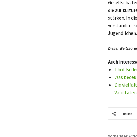
Gesellschafte
die auf kultu
stärken. In d
verstanden, s
Jugendlichen.
Auch interess
Thot Bedeu
Was bedeut
Die vielfäl
Varietäte
Teilen
Vorheriger Artik