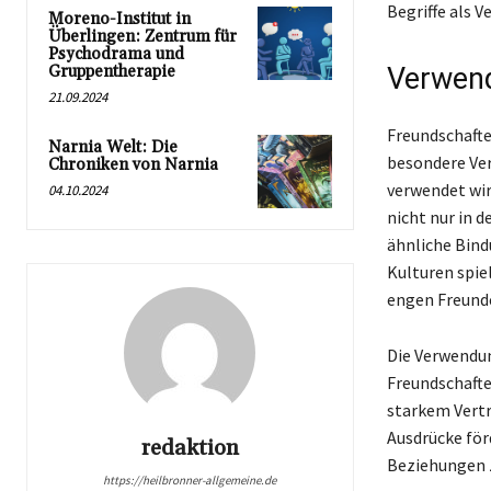
Begriffe als 
Moreno-Institut in
Überlingen: Zentrum für
Psychodrama und
Gruppentherapie
Verwend
21.09.2024
Freundschaften
Narnia Welt: Die
besondere Ver
Chroniken von Narnia
verwendet wird
04.10.2024
nicht nur in 
ähnliche Bind
Kulturen spie
engen Freund
Die Verwendun
Freundschaften
starkem Vertr
Ausdrücke för
redaktion
Beziehungen z
https://heilbronner-allgemeine.de