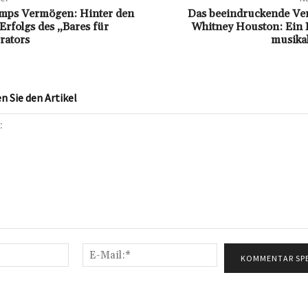
amps Vermögen: Hinter den
Das beeindruckende V
Erfolgs des „Bares für
Whitney Houston: Ein B
rators
musikal
 Sie den Artikel
Name:*
E-
Mail:*