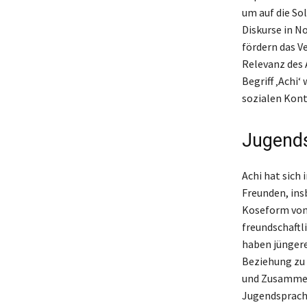
um auf die So
Diskurse in No
fördern das V
Relevanz des A
Begriff ‚Achi‘
sozialen Kont
Jugends
Achi hat sich 
Freunden, ins
Koseform von ‚
freundschaftl
haben jünger
Beziehung zu 
und Zusammenh
Jugendsprache