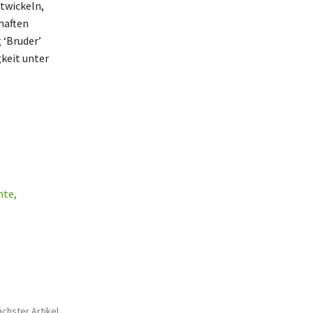
twickeln,
haften
 ‘Bruder’
keit unter
hte,
chster Artikel