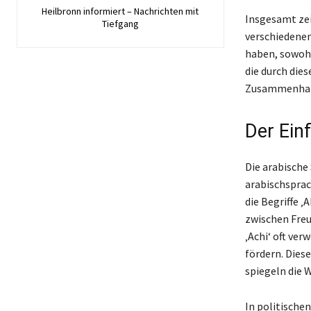
Heilbronn informiert – Nachrichten mit
Insgesamt zei
Tiefgang
verschiedenen
haben, sowohl
die durch die
Zusammenhal
Der Ein
Die arabische 
arabischsprac
die Begriffe ‚
zwischen Freu
‚Achi‘ oft ve
fördern. Dies
spiegeln die 
In politische