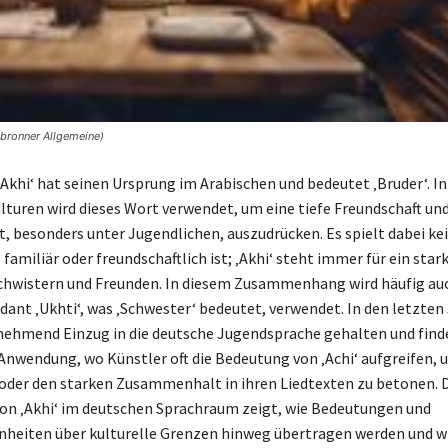
lbronner Allgemeine)
‚Akhi‘ hat seinen Ursprung im Arabischen und bedeutet ‚Bruder‘. In
lturen wird dieses Wort verwendet, um eine tiefe Freundschaft un
, besonders unter Jugendlichen, auszudrücken. Es spielt dabei kei
familiär oder freundschaftlich ist; ‚Akhi‘ steht immer für ein star
chwistern und Freunden. In diesem Zusammenhang wird häufig au
dant ‚Ukhti‘, was ‚Schwester‘ bedeutet, verwendet. In den letzten
unehmend Einzug in die deutsche Jugendsprache gehalten und find
nwendung, wo Künstler oft die Bedeutung von ‚Achi‘ aufgreifen, 
der den starken Zusammenhalt in ihren Liedtexten zu betonen. 
n ‚Akhi‘ im deutschen Sprachraum zeigt, wie Bedeutungen und
eiten über kulturelle Grenzen hinweg übertragen werden und wi