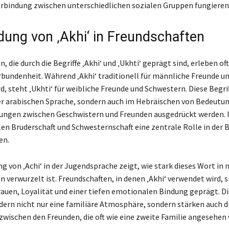
Verbindung zwischen unterschiedlichen sozialen Gruppen fungiere
ung von ‚Akhi‘ in Freundschaften
, die durch die Begriffe ‚Akhi‘ und ‚Ukhti‘ geprägt sind, erleben oft
bundenheit. Während ‚Akhi‘ traditionell für männliche Freunde u
, steht ‚Ukhti‘ für weibliche Freunde und Schwestern. Diese Begrif
der arabischen Sprache, sondern auch im Hebräischen von Bedeutu
ungen zwischen Geschwistern und Freunden ausgedrückt werden. I
len Bruderschaft und Schwesternschaft eine zentrale Rolle in der 
en.
g von ‚Achi‘ in der Jugendsprache zeigt, wie stark dieses Wort in
 verwurzelt ist. Freundschaften, in denen ‚Akhi‘ verwendet wird, s
auen, Loyalität und einer tiefen emotionalen Bindung geprägt. D
dern nicht nur eine familiäre Atmosphäre, sondern stärken auch d
wischen den Freunden, die oft wie eine zweite Familie angesehen