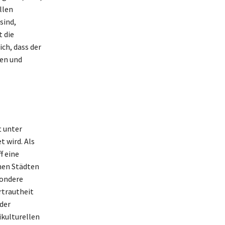
llen
sind,
 die
ich, dass der
len und
t unter
 wird. Als
f eine
hen Städten
sondere
rtrautheit
der
ikulturellen