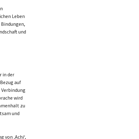
in
ichen Leben
n Bindungen,
undschaft und
 in der
 Bezug auf
ie Verbindung
prache wird
ammenhalt zu
eutsam und
g von ‚Achi‘,