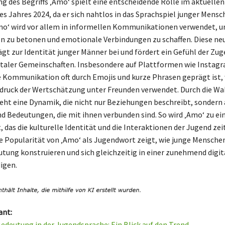
g des Begriffs ‚Amo‘ spielt eine entscheidende Rolle im aktuellen
s Jahres 2024, da er sich nahtlos in das Sprachspiel junger Mensc
Amo‘ wird vor allem in informellen Kommunikationen verwendet, 
n zu betonen und emotionale Verbindungen zu schaffen. Diese ne
gt zur Identität junger Männer bei und fördert ein Gefühl der Zug
italer Gemeinschaften. Insbesondere auf Plattformen wie Instag
e Kommunikation oft durch Emojis und kurze Phrasen geprägt ist,
sdruck der Wertschätzung unter Freunden verwendet. Durch die Wa
teht eine Dynamik, die nicht nur Beziehungen beschreibt, sondern 
 Bedeutungen, die mit ihnen verbunden sind. So wird ‚Amo‘ zu e
, das die kulturelle Identität und die Interaktionen der Jugend z
Die Popularität von ‚Amo‘ als Jugendwort zeigt, wie junge Mensche
tung konstruieren und sich gleichzeitig in einer zunehmend digit
igen.
ant:
Bedeutung in der Jugendsprache: Ein Blick auf den Trend