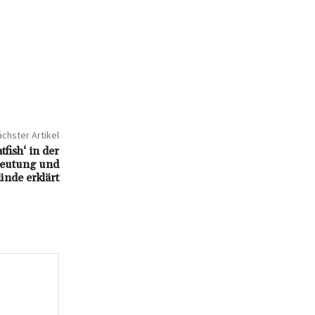
chster Artikel
fish‘ in der
deutung und
ünde erklärt