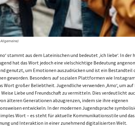
 Allgemeine)
Amo‘ stammt aus dem Lateinischen und bedeutet ‚ich liebe‘. In der 
ugend hat das Wort jedoch eine vielschichtige Bedeutung angen
d genutzt, um Emotionen auszudrücken und ist ein Bestandteil d
en geworden. Besonders auf sozialen Plattformen wie Instagram
das Wort großer Beliebtheit. Jugendliche verwenden ‚Amo‘, um auf 
Weise Liebe und Freundschaft zu vermitteln. Dies verdeutlicht auc
von älteren Generationen abzugrenzen, indem sie ihre eigenen
nsweisen entwickeln. In der modernen Jugendsprache symbolisi
 simples Wort – es steht für aktuelle Kommunikationsstile und da
ung und Interaktion in einer zunehmend digitalisierten Welt.