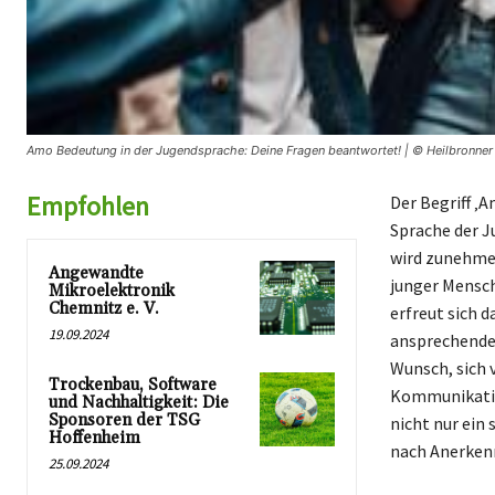
Amo Bedeutung in der Jugendsprache: Deine Fragen beantwortet! | © Heilbronner
Empfohlen
Der Begriff ‚
Sprache der J
wird zunehmen
Angewandte
junger Mensch
Mikroelektronik
Chemnitz e. V.
erfreut sich 
19.09.2024
ansprechende 
Wunsch, sich 
Trockenbau, Software
Kommunikatio
und Nachhaltigkeit: Die
Sponsoren der TSG
nicht nur ein
Hoffenheim
nach Anerkenn
25.09.2024