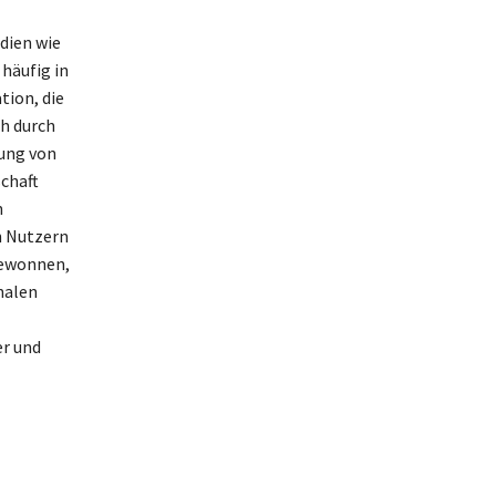
dien wie
häufig in
tion, die
ch durch
zung von
chaft
n
n Nutzern
gewonnen,
nalen
er und