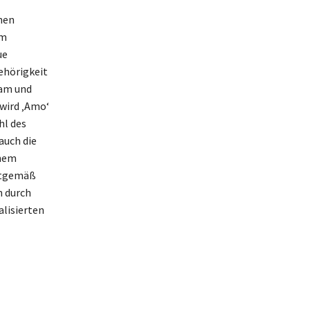
hen
um
ue
ehörigkeit
ram und
 wird ‚Amo‘
hl des
auch die
inem
eitgemäß
n durch
alisierten