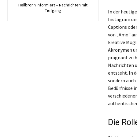
Heilbronn informiert – Nachrichten mit
Tiefgang
In der heutig
Instagram und
Captions oder
von „Amo“ aus
kreative Mögl
Akronymen und
prägnant zu 
Nachrichten u
entsteht. In 
sondern auch 
Bedürfnisse i
verschiedenen
authentischer
Die Rol