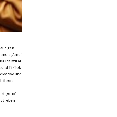
heutigen
ommen. ‚Amo‘
er Identität
 und TikTok
kreative und
h ihren
ert ‚Amo‘
s Streben