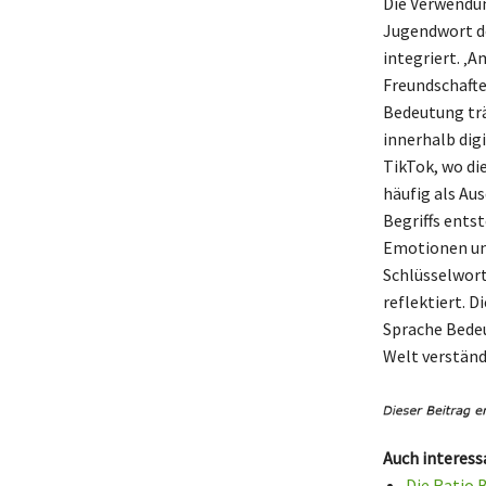
Die Verwendun
Jugendwort de
integriert. ‚
Freundschafte
Bedeutung trä
innerhalb dig
TikTok, wo di
häufig als Au
Begriffs ents
Emotionen und
Schlüsselwort
reflektiert. 
Sprache Bedeu
Welt verständ
Auch interess
Die Ratio 