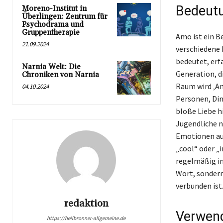
Bedeutu
Moreno-Institut in
Überlingen: Zentrum für
Psychodrama und
Gruppentherapie
Amo ist ein B
21.09.2024
verschiedene 
bedeutet, erf
Narnia Welt: Die
Generation, di
Chroniken von Narnia
Raum wird ‚Am
04.10.2024
Personen, Din
bloße Liebe h
Jugendliche n
Emotionen au
„cool“ oder „
regelmäßig in
Wort, sondern
verbunden ist
redaktion
Verwend
https://heilbronner-allgemeine.de