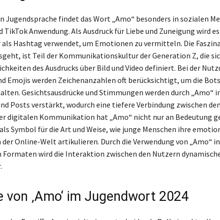
en Jugendsprache findet das Wort „Amo“ besonders in sozialen Me
 TikTok Anwendung. Als Ausdruck für Liebe und Zuneigung wird es 
 als Hashtag verwendet, um Emotionen zu vermitteln. Die Faszina
geht, ist Teil der Kommunikationskultur der Generation Z, die si
ichkeiten des Ausdrucks über Bild und Video definiert. Bei der Nut
 Emojis werden Zeichenanzahlen oft berücksichtigt, um die Bots
halten. Gesichtsausdrücke und Stimmungen werden durch „Amo“ i
nd Posts verstärkt, wodurch eine tiefere Verbindung zwischen de
der digitalen Kommunikation hat „Amo“ nicht nur an Bedeutung 
als Symbol für die Art und Weise, wie junge Menschen ihre emotio
n der Online-Welt artikulieren. Durch die Verwendung von „Amo“ in
 Formaten wird die Interaktion zwischen den Nutzern dynamisch
.
le von ‚Amo‘ im Jugendwort 2024