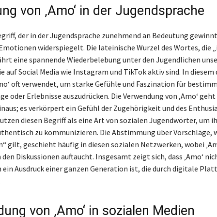
ng von ‚Amo‘ in der Jugendsprache
egriff, der in der Jugendsprache zunehmend an Bedeutung gewinn
Emotionen widerspiegelt. Die lateinische Wurzel des Wortes, die „i
ährt eine spannende Wiederbelebung unter den Jugendlichen unse
e auf Social Media wie Instagram und TikTok aktiv sind. In diesem 
o‘ oft verwendet, um starke Gefühle und Faszination für bestim
ge oder Erlebnisse auszudrücken. Die Verwendung von ‚Amo‘ geht 
inaus; es verkörpert ein Gefühl der Zugehörigkeit und des Enthusi
utzen diesen Begriff als eine Art von sozialen Jugendwörter, um i
thentisch zu kommunizieren. Die Abstimmung über Vorschläge, w
in“ gilt, geschieht häufig in diesen sozialen Netzwerken, wobei ‚A
 den Diskussionen auftaucht. Insgesamt zeigt sich, dass ‚Amo‘ nich
 ein Ausdruck einer ganzen Generation ist, die durch digitale Pla
.
ung von ‚Amo‘ in sozialen Medien