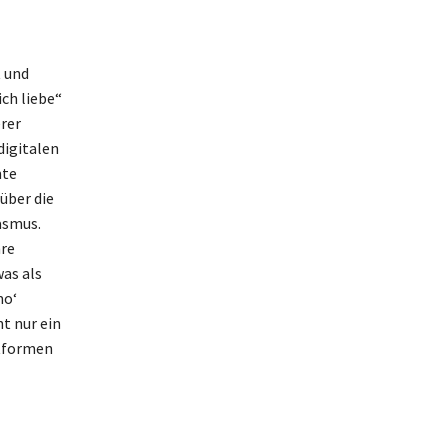
t und
ch liebe“
rer
digitalen
mte
über die
asmus.
hre
as als
mo‘
t nur ein
ttformen