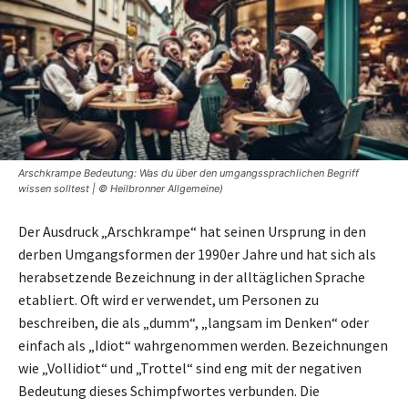
Arschkrampe Bedeutung: Was du über den umgangssprachlichen Begriff
wissen solltest | © Heilbronner Allgemeine)
Der Ausdruck „Arschkrampe“ hat seinen Ursprung in den
derben Umgangsformen der 1990er Jahre und hat sich als
herabsetzende Bezeichnung in der alltäglichen Sprache
etabliert. Oft wird er verwendet, um Personen zu
beschreiben, die als „dumm“, „langsam im Denken“ oder
einfach als „Idiot“ wahrgenommen werden. Bezeichnungen
wie „Vollidiot“ und „Trottel“ sind eng mit der negativen
Bedeutung dieses Schimpfwortes verbunden. Die