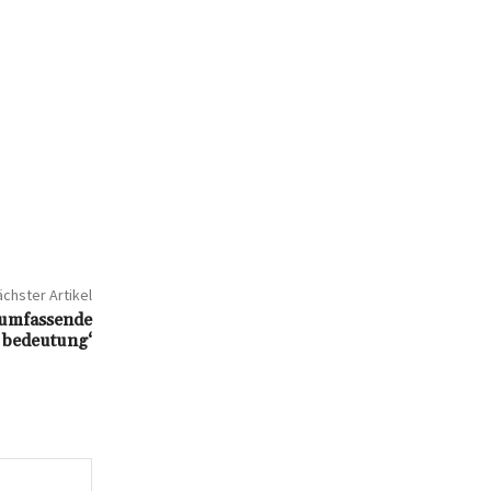
chster Artikel
e umfassende
e bedeutung‘