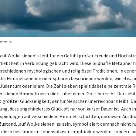
gemeine)
‚auf Wolke sieben‘ steht für ein Gefühl großer Freude und Hochs
rliebtheit in Verbindung gebracht wird. Diese bildhafte Metapher h
erschiedenen mythologischen und religiösen Traditionen, in dene
iche Himmelsebenen oder Sphären beschrieben werden, wie etwa 
Judentum oder Islam. Die Zahl sieben spielt dabei eine zentrale R
den sieben Himmeln assoziiert, über denen Gott herrscht. Der sie
rt größter Glückseligkeit, der für Menschen unerreichbar bleibt. Di
ung, dass ungehindertes Glück oft nur von kurzer Dauer ist. Auch in
nspielungen auf verschiedene Himmelsschichten, die diesen Ausdru
Zustand, ‚auf Wolke sieben‘ zu sein, symbolisiert demnach nicht n
, die in bestimmten Lebensphasen empfunden werden, sondern au