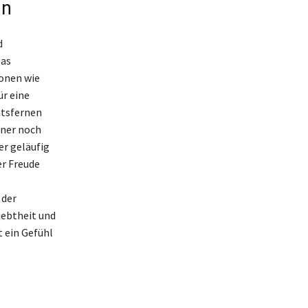
un
d
Das
ionen wie
ür eine
tätsfernen
iner noch
er geläufig
er Freude
 der
iebtheit und
t ein Gefühl