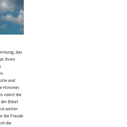
timmung, das
at ihren
n
im
olle und
bte Himmel
es nährt die
 der Bibel
ck weiter
ur die Freude
ch die