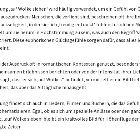
ng ‚auf Wolke sieben‘ wird häufig verwendet, um ein Gefühl von 
 auszudrücken. Menschen, die verliebt sind, beschreiben oft ihre 
lückseligkeit, in der sie sich ‚freudig entrückt‘ fühlen. In solche
elt um sie herum in Hochstimmung zu sein, was auch den Begriff ’s
riert. Diese euphorischen Glücksgefühle sorgen dafür, dass alles l
eint.
d der Ausdruck oft in romantischen Kontexten genutzt, besonders
einsamen Erlebnissen berichten oder von der Intensität ihrer Lie
gt, dass er sich ‚auf Wolke 7‘ befindet, vermittelt er ein Bild tie
heit, das über das Alltägliche hinausgeht.
ng findet sich auch in Liedern, Filmen und Büchern, die das Gefüh
 thematisieren. Egal, ob es sich um spezielle Anlässe oder den ga
t, ‚auf Wolke sieben‘ bleibt ein kraftvolles Bild für Höhenflüge d
te Zeiten.