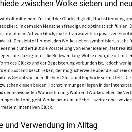
hiede zwischen Wolke sieben und ne
wird oft mit einem Zustand der Glückseligkeit, Hochstimmung un
assoziiert, in dem sich Menschen freudig und optimistisch fühlen. 
schreibt eine Art von Glück, die tief verwurzelt in positiven Emot
ude ist. Der siebte Himmel, den Wolke sieben symbolisiert, steht f
edenheit und erfüllt die Vorstellung von einer idealen, fast reali
Gegensatz dazu gibt es die Redewendung Wolke neun, die oft mit e
Form des Glücks und der Begeisterung verbunden ist, jedoch wenig
ird ein Zustand beschrieben, der möglicherweise über die Schreie d
d das Gefühl von unendlichem Glück und Euphorie vermittelt. Die
zwischen diesen beiden Hochstimmungen liegen in der Intensität
 der individuellen Wahrnehmung. Während Wolke sieben die Verl
hrungen betont, geht Wolke neun einen Schritt weiter und evozier
rrealem, intensiven Glück.
le und Verwendung im Alltag