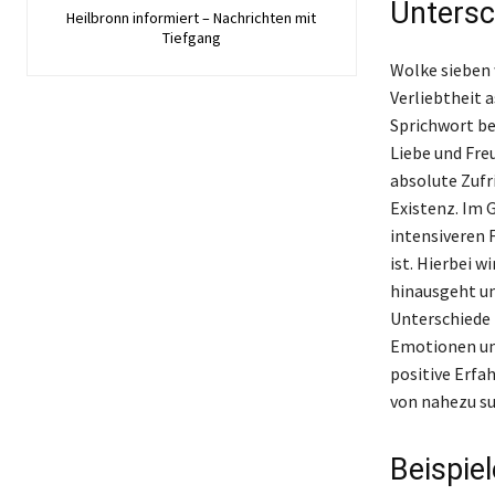
Untersc
Heilbronn informiert – Nachrichten mit
Tiefgang
Wolke sieben 
Verliebtheit 
Sprichwort be
Liebe und Fre
absolute Zufri
Existenz. Im 
intensiveren 
ist. Hierbei w
hinausgeht un
Unterschiede 
Emotionen und
positive Erfa
von nahezu su
Beispie