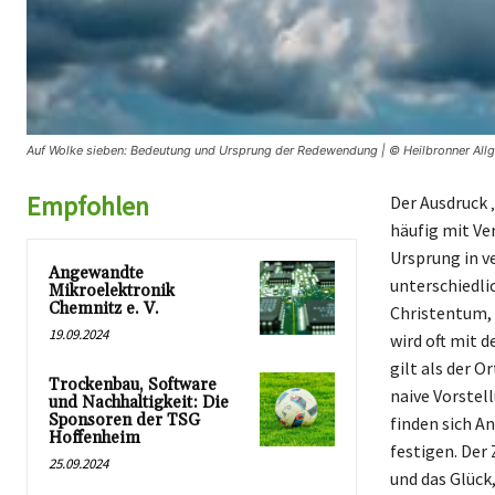
Auf Wolke sieben: Bedeutung und Ursprung der Redewendung | © Heilbronner All
Empfohlen
Der Ausdruck 
häufig mit Ve
Ursprung in v
Angewandte
unterschiedl
Mikroelektronik
Chemnitz e. V.
Christentum, 
19.09.2024
wird oft mit 
gilt als der O
Trockenbau, Software
naive Vorstell
und Nachhaltigkeit: Die
Sponsoren der TSG
finden sich A
Hoffenheim
festigen. Der 
25.09.2024
und das Glück