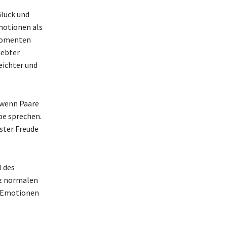
Glück und
Emotionen als
n Momenten
iebter
eichter und
 wenn Paare
be sprechen.
fster Freude
l des
nz normalen
er Emotionen