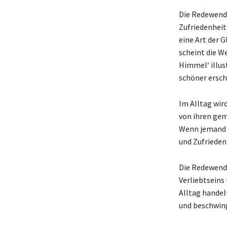
Die Redewendu
Zufriedenheit
eine Art der G
scheint die W
Himmel‘ illust
schöner ersch
Im Alltag wir
von ihren gem
Wenn jemand sa
und Zufrieden
Die Redewendu
Verliebtseins
Alltag handel
und beschwing