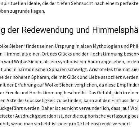
 spirituellen Ideale, die der tiefen Sehnsucht nach einem perfekte
eben zugrunde liegen.
ng der Redewendung und Himmelsphä
Wolke Sieben‘ findet seinen Ursprung in alten Mythologien und Phi
en Himmel als einen Ort des Glücks und der Hochstimmung beschre
en wird Wolke Sieben als ein symbolischer Raum angesehen, in dem
et und in harmonischen Sphären schwelgt. Aristoteles thematisier
ee der höheren Sphären, die mit Glück und Liebe assoziiert werden.
t mit der Erfahrung auf Wolke Sieben verglichen, da diese Empfindu
r Freude und Hochstimmung beschreibt. Das Gefühl, sich in einer
n Akte der Glückseligkeit zu befinden, kann auf den Einfluss der 
ckgeführt werden. Daher ist es nicht verwunderlich, dass ‚auf Wol
eiteter Ausdruck geworden ist, der die euphorische Verfassung bes
fühlt, wenn man verliebt ist oder große Lebensfreude verspürt.