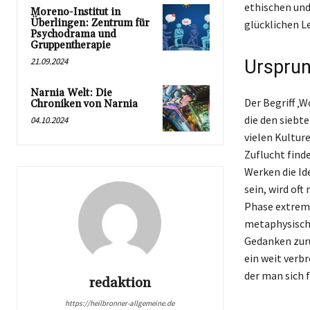
ethischen und
Moreno-Institut in
Überlingen: Zentrum für
glücklichen L
Psychodrama und
Gruppentherapie
21.09.2024
Urspru
Narnia Welt: Die
Der Begriff ‚
Chroniken von Narnia
die den siebt
04.10.2024
vielen Kultur
Zuflucht find
Werken die Id
sein, wird of
Phase extreme
metaphysische
Gedanken zurü
ein weit verbr
der man sich 
redaktion
https://heilbronner-allgemeine.de