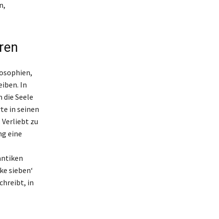
n,
ren
losophien,
iben. In
 die Seele
te in seinen
 Verliebt zu
ng eine
antiken
ke sieben‘
chreibt, in