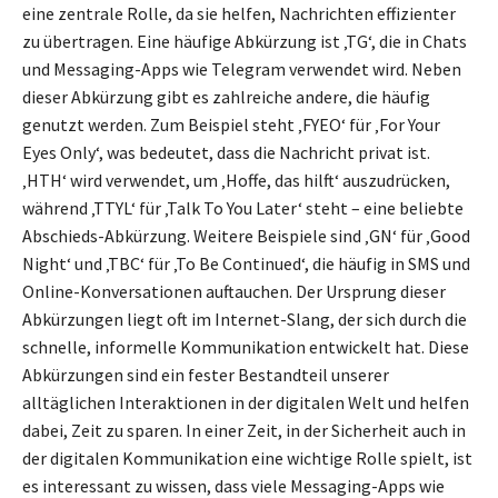
eine zentrale Rolle, da sie helfen, Nachrichten effizienter
zu übertragen. Eine häufige Abkürzung ist ‚TG‘, die in Chats
und Messaging-Apps wie Telegram verwendet wird. Neben
dieser Abkürzung gibt es zahlreiche andere, die häufig
genutzt werden. Zum Beispiel steht ‚FYEO‘ für ‚For Your
Eyes Only‘, was bedeutet, dass die Nachricht privat ist.
‚HTH‘ wird verwendet, um ‚Hoffe, das hilft‘ auszudrücken,
während ‚TTYL‘ für ‚Talk To You Later‘ steht – eine beliebte
Abschieds-Abkürzung. Weitere Beispiele sind ‚GN‘ für ‚Good
Night‘ und ‚TBC‘ für ‚To Be Continued‘, die häufig in SMS und
Online-Konversationen auftauchen. Der Ursprung dieser
Abkürzungen liegt oft im Internet-Slang, der sich durch die
schnelle, informelle Kommunikation entwickelt hat. Diese
Abkürzungen sind ein fester Bestandteil unserer
alltäglichen Interaktionen in der digitalen Welt und helfen
dabei, Zeit zu sparen. In einer Zeit, in der Sicherheit auch in
der digitalen Kommunikation eine wichtige Rolle spielt, ist
es interessant zu wissen, dass viele Messaging-Apps wie