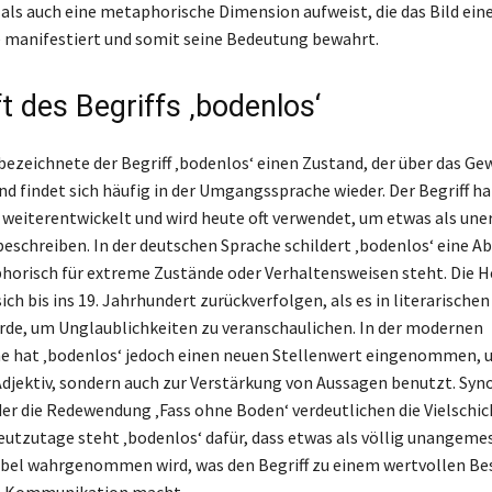
als auch eine metaphorische Dimension aufweist, die das Bild ein
e manifestiert und somit seine Bedeutung bewahrt.
t des Begriffs ‚bodenlos‘
bezeichnete der Begriff ‚bodenlos‘ einen Zustand, der über das G
nd findet sich häufig in der Umgangssprache wieder. Der Begriff ha
t weiterentwickelt und wird heute oft verwendet, um etwas als une
beschreiben. In der deutschen Sprache schildert ‚bodenlos‘ eine A
orisch für extreme Zustände oder Verhaltensweisen steht. Die H
ich bis ins 19. Jahrhundert zurückverfolgen, als es in literarisch
de, um Unglaublichkeiten zu veranschaulichen. In der modernen
 hat ‚bodenlos‘ jedoch einen neuen Stellenwert eingenommen, u
 Adjektiv, sondern auch zur Verstärkung von Aussagen benutzt. Sy
der die Redewendung ‚Fass ohne Boden‘ verdeutlichen die Vielschic
utzutage steht ‚bodenlos‘ dafür, dass etwas als völlig unangeme
bel wahrgenommen wird, was den Begriff zu einem wertvollen Be
n Kommunikation macht.