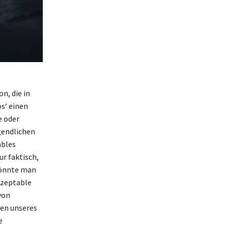
n, die in
s‘ einen
e oder
gendlichen
ables
ur faktisch,
 könnte man
kzeptable
von
zen unseres
e