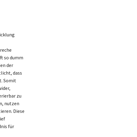
icklung
freche
 oft so dumm
den der
licht, dass
t. Somit
ider,
rierbar zu
n, nutzen
eren. Diese
ief
nis für