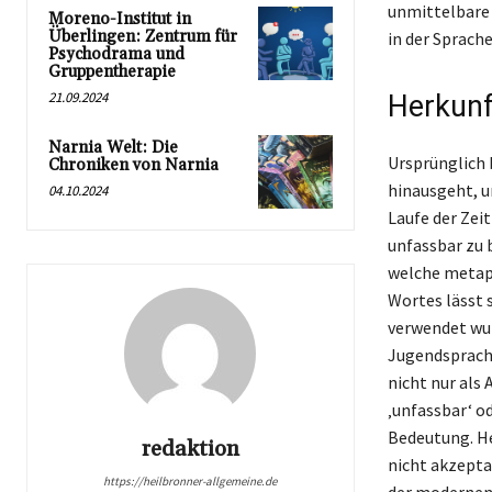
unmittelbare 
Moreno-Institut in
Überlingen: Zentrum für
in der Sprach
Psychodrama und
Gruppentherapie
21.09.2024
Herkunf
Narnia Welt: Die
Ursprünglich 
Chroniken von Narnia
hinausgeht, u
04.10.2024
Laufe der Zei
unfassbar zu 
welche metaph
Wortes lässt s
verwendet wur
Jugendsprache
nicht nur als
‚unfassbar‘ o
Bedeutung. He
redaktion
nicht akzepta
https://heilbronner-allgemeine.de
der moderne