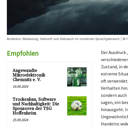
Bodenlos: Bedeutung, Herkunft und Gebrauch im modernen Sprachgebrauch | © H
Empfohlen
Der Ausdruck 
verschiedenen
Zustand, in d
Angewandte
extreme Situa
Mikroelektronik
Chemnitz e. V.
oft verwendet
19.09.2024
Verhalten hinz
sondern auch 
Trockenbau, Software
sagen, ein be
und Nachhaltigkeit: Die
Sponsoren der TSG
hinausgeht. I
Hoffenheim
Ungewöhnliche
25.09.2024
Handelns wide