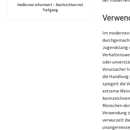
Heilbronn informiert – Nachrichten mit
Tiefgang
Verwen
Im modernen 
durchgemacht
Jugendslang v
Verhaltenswei
oder unverstän
Verursacher hi
die Handlung 
spiegelt die 
extreme Meinu
kennzeichnen.
Menschen den 
Verwendung ze
verwurzelt di
unangemessen