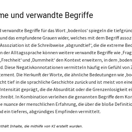
e und verwandte Begriffe
verwandte Begriffe für das Wort ‚bodenlos‘ spiegeln die tiefgrün
nd das empfundene Grauen wider, welches mit dem Begriff assozii
 Assoziation ist die Schreibweise ‚abgrundtief‘, die die extreme B
 In der Alltagssprache können weitere verwandte Begriffe wie ‚Frag
 ‚Frechheit‘ und ‚Dummheit‘ den Kontext erweitern, in dem ‚boden
d. Diese Negativkonnotationen vermitteln häufig ein Gefühl vo
ement. Die Herkunft der Worte, die ähnliche Bedeutungen wie ‚bo
cht tief in die sprachliche Geschichte zurück und ist meist von ein
ntensität geprägt, die die Absurdität oder die Grenzenlosigkeit e
chreibt. In Kombination verleihen die genannten Begriffe dem Ko
ne nuance der menschlichen Erfahrung, die über die bloße Definiti
d ein tieferes, abgründiges Empfinden vermittelt.