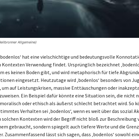
eilbronner Allgemeine)
‚bodenlos‘ hat eine vielschichtige und bedeutungsvolle Konnotatio
 Kontexten Verwendung findet. Ursprünglich bezeichnet ‚bodenlo
em es keinen Boden gibt, und wird metaphorisch für tiefe Abgründ
tionen eingesetzt. Heutzutage wird ‚bodenlos‘ besonders von Ju
, um auf Leistungskrisen, massive Enttäuschungen oder inakzept
uweisen. Ein Beispiel dafür könnte eine Situation sein, die nicht n
moralisch oder ethisch als äußerst schlecht betrachtet wird. So
stimmtes Verhalten sei ‚bodenlos‘, wenn es weit über das sozial A
n solchen Kontexten wird der Begriff nicht bloß zur Beschreibung 
m gebraucht, sondern spiegelt auch tiefere Werte und die Gren
r. Zusammenfassend lässt sich sagen, dass ‚bodenlos‘ sowohl ein