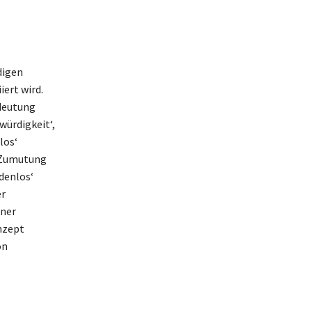
digen
ert wird.
edeutung
würdigkeit‘,
los‘
n Zumutung
denlos‘
er
iner
nzept
on