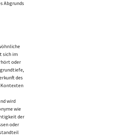
es Abgrunds
ewöhnliche
t sich im
rhört oder
bgrundtiefe,
erkunft des
en Kontexten
nd wird
nonyme wie
htigkeit der
ssen oder
standteil