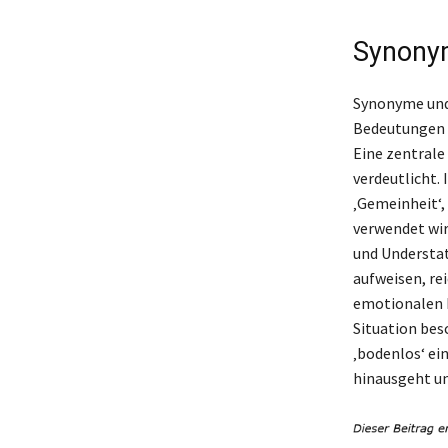
Synonym
Synonyme und 
Bedeutungen u
Eine zentrale
verdeutlicht.
‚Gemeinheit‘,
verwendet wir
und Understat
aufweisen, rei
emotionalen I
Situation bes
‚bodenlos‘ ei
hinausgeht un