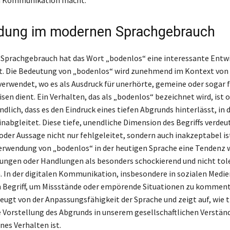
dung im modernen Sprachgebrauch
Sprachgebrauch hat das Wort „bodenlos“ eine interessante Entw
. Die Bedeutung von „bodenlos“ wird zunehmend im Kontext von
erwendet, wo es als Ausdruck für unerhörte, gemeine oder sogar 
sen dient. Ein Verhalten, das als „bodenlos“ bezeichnet wird, ist
dlich, dass es den Eindruck eines tiefen Abgrunds hinterlässt, in 
nabgleitet. Diese tiefe, unendliche Dimension des Begriffs verdeut
oder Aussage nicht nur fehlgeleitet, sondern auch inakzeptabel is
Verwendung von „bodenlos“ in der heutigen Sprache eine Tendenz w
ngen oder Handlungen als besonders schockierend und nicht tole
 In der digitalen Kommunikation, insbesondere in sozialen Medie
Begriff, um Missstände oder empörende Situationen zu kommenti
ugt von der Anpassungsfähigkeit der Sprache und zeigt auf, wie t
e Vorstellung des Abgrunds in unserem gesellschaftlichen Verständ
es Verhalten ist.