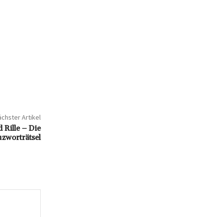
chster Artikel
Rille – Die
uzworträtsel