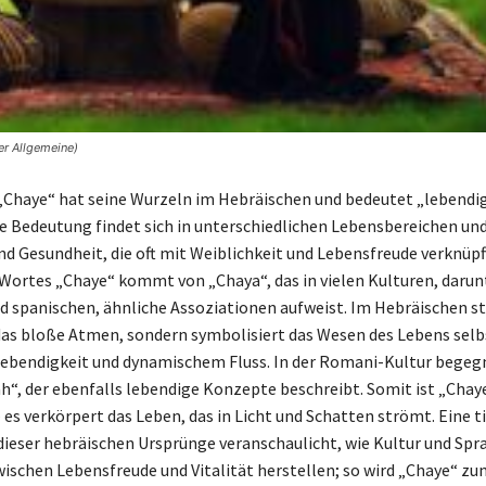
er Allgemeine)
„Chaye“ hat seine Wurzeln im Hebräischen und bedeutet „lebendig
e Bedeutung findet sich in unterschiedlichen Lebensbereichen un
und Gesundheit, die oft mit Weiblichkeit und Lebensfreude verknüpft
Wortes „Chaye“ kommt von „Chaya“, das in vielen Kulturen, darun
d spanischen, ähnliche Assoziationen aufweist. Im Hebräischen s
 das bloße Atmen, sondern symbolisiert das Wesen des Lebens selbs
Lebendigkeit und dynamischem Fluss. In der Romani-Kultur begeg
jah“, der ebenfalls lebendige Konzepte beschreibt. Somit ist „Chay
 es verkörpert das Leben, das in Licht und Schatten strömt. Eine t
ieser hebräischen Ursprünge veranschaulicht, wie Kultur und Spr
ischen Lebensfreude und Vitalität herstellen; so wird „Chaye“ z