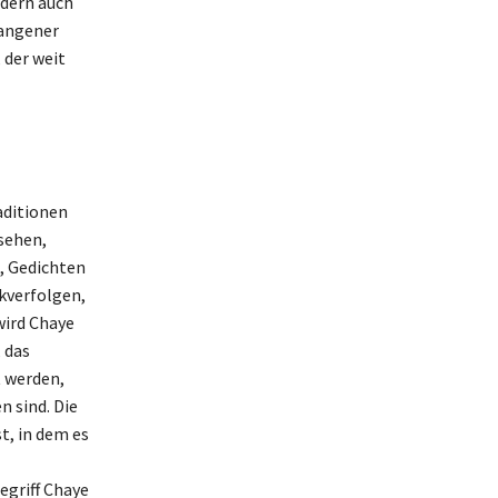
ndern auch
gangener
 der weit
aditionen
esehen,
n, Gedichten
ckverfolgen,
wird Chaye
, das
t werden,
n sind. Die
t, in dem es
egriff Chaye