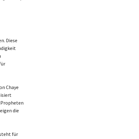
en. Diese
ndigkeit
n
für
von Chaye
isiert
es Propheten
eigen die
steht für