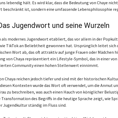
 uns lebendig hält. Es wird klar, dass die Bedeutung von Chaye nicht
t beschränkt ist, sondern eine umfassende Lebensphilosophie rep
Das Jugendwort und seine Wurzeln
h als modernes Jugendwort etabliert, das vor allem in der Popkult
ie TikTok an Beliebtheit gewonnen hat. Ursprünglich leitet sich d
schen Wort ab, das oft attraktiv auf junge Frauen oder Mädchen hi
ng von Chaya repräsentiert ein Lifestyle-Symbol, das in einer von
ierten Community einen hohen Stellenwert einnimmt.
on Chaya reichen jedoch tiefer und sind mit der historischen Kultu
 diesen Kontexten wurde das Wort oft verwendet, um die Anmut u
Frau zu beschreiben, was auch einen Hauch von königlicher Belust
e Transformation des Begriffs in die heutige Sprache zeigt, wie Sp
er Jugendkultur ständig im Fluss sind.