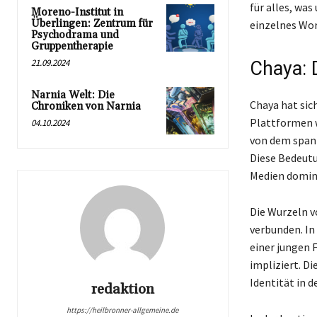
für alles, was
Moreno-Institut in
Überlingen: Zentrum für
einzelnes Wor
Psychodrama und
Gruppentherapie
21.09.2024
Chaya: 
Narnia Welt: Die
Chaya hat sic
Chroniken von Narnia
Plattformen w
04.10.2024
von dem spani
Diese Bedeutu
Medien domin
Die Wurzeln v
verbunden. In
einer jungen 
impliziert. Di
Identität in d
redaktion
https://heilbronner-allgemeine.de