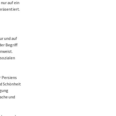
 nur auf ein
räsentiert.
ur und auf
er Begriff
nweist.
 sozialen
r Persiens
nd Schönheit
igung
rache und