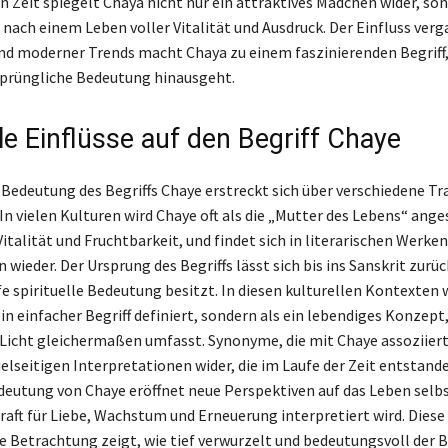
en Zeit spiegelt Chaya nicht nur ein attraktives Mädchen wider, so
 nach einem Leben voller Vitalität und Ausdruck. Der Einfluss ver
nd moderner Trends macht Chaya zu einem faszinierenden Begriff,
sprüngliche Bedeutung hinausgeht.
le Einflüsse auf den Begriff Chaye
e Bedeutung des Begriffs Chaye erstreckt sich über verschiedene Tr
In vielen Kulturen wird Chaye oft als die „Mutter des Lebens“ ang
italität und Fruchtbarkeit, und findet sich in literarischen Werke
 wieder. Der Ursprung des Begriffs lässt sich bis ins Sanskrit zurü
fe spirituelle Bedeutung besitzt. In diesen kulturellen Kontexten 
ein einfacher Begriff definiert, sondern als ein lebendiges Konzept
Licht gleichermaßen umfasst. Synonyme, die mit Chaye assoziier
ielseitigen Interpretationen wider, die im Laufe der Zeit entstande
edeutung von Chaye eröffnet neue Perspektiven auf das Leben selbs
Kraft für Liebe, Wachstum und Erneuerung interpretiert wird. Diese
e Betrachtung zeigt, wie tief verwurzelt und bedeutungsvoll der B