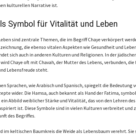
en kulturellen Narrative ist.
ls Symbol für Vitalität und Leben
 Leben sind zentrale Themen, die im Begriff Chaye verkörpert werd
zeichnung, die ebenso vitalen Aspekten wie Gesundheit und Lebe
ndet sich auch in anderen Kulturen und Religionen. In der jüdische
wird Chaye oft mit Chavah, der Mutter des Lebens, verbunden, die 
und Lebensfreude steht.
nen Sprachen, wie Arabisch und Spanisch, spiegelt die Bedeutung 
epte wider. Die Hamsa, auch bekannt als Hand der Fatima, symbol
 ein Abbild weiblicher Stärke und Vitalität, das von den Lehren d
iriert ist. Diese Symbole sind in vielen Kulturen verbreitet und z
nft des Begriffes.
rd im keltischen Baumkreis die Weide als Lebensbaum verehrt. Sie 