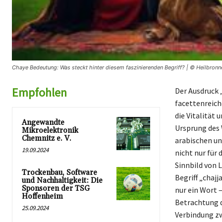
Chaye Bedeutung: Was steckt hinter diesem faszinierenden Begriff? | © Heilbronn
Empfohlen
Der Ausdruck 
facettenreich
die Vitalität 
Angewandte
Ursprung des 
Mikroelektronik
Chemnitz e. V.
arabischen un
19.09.2024
nicht nur für
Sinnbild von 
Trockenbau, Software
Begriff „chaj
und Nachhaltigkeit: Die
Sponsoren der TSG
nur ein Wort –
Hoffenheim
Betrachtung d
25.09.2024
Verbindung zw