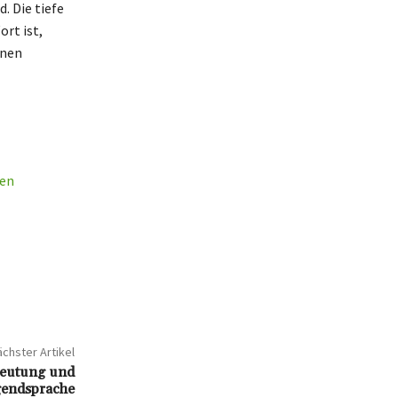
. Die tiefe
rt ist,
onen
ten
chster Artikel
deutung und
gendsprache