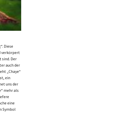
“. Diese
d verkörpert
 sind. Der
ter auch der
teht „Chaye“
t, ein
net uns der
e“ mehr als
iefere
ache eine
um Symbol