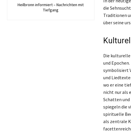
In der heutig
Heilbronn informiert – Nachrichten mit
die Sehnsucht
Tiefgang
Traditionen u
über seine ur
Kulturel
Die kulturell
und Epochen. 
symbolisiert V
und Liedtexten
wo er eine tie
nicht nur als 
Schatten und 
spiegeln die v
spirituelle B
als zentrale 
facettenreich