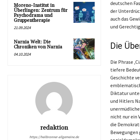
deutschen Fas
Moreno-Institut in
Überlingen: Zentrum für
der Unterdrüc
Psychodrama und
auch das Gewi
Gruppentherapie
und Gerechtig
21.09.2024
Narnia Welt: Die
Die Übe
Chroniken von Narnia
04.10.2024
Die Phrase ‚C
tiefere Bedeu
Geschichte ve
emblematische
Diktatur unte
und Hitlers N
unermüdlichen
nicht nur ein
die Demokrati
redaktion
Bewegungen ge
https://heilbronner-allgemeine.de
sozialdemokra