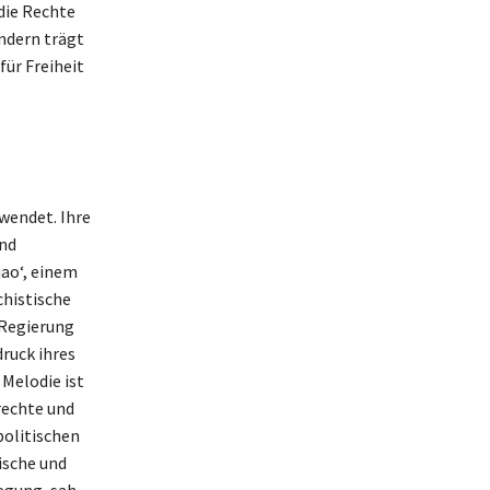
die Rechte
ondern trägt
ür Freiheit
wendet. Ihre
und
iao‘, einem
chistische
 Regierung
ruck ihres
Melodie ist
rechte und
politischen
ische und
egung, sah