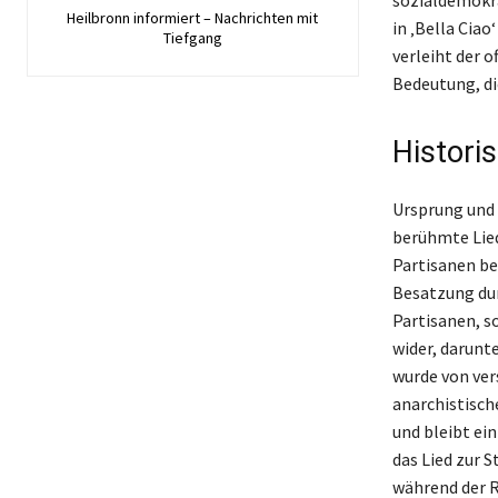
Heilbronn informiert – Nachrichten mit
in ‚Bella Ciao
Tiefgang
verleiht der o
Bedeutung, di
Historis
Ursprung und H
berühmte Lied
Partisanen be
Besatzung durc
Partisanen, s
wider, darunt
wurde von ver
anarchistisc
und bleibt ei
das Lied zur 
während der R