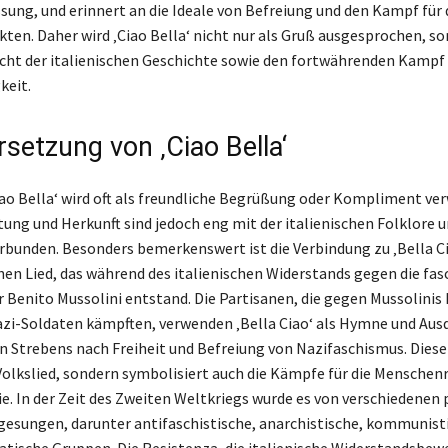
sung, und erinnert an die Ideale von Befreiung und den Kampf für 
kten. Daher wird ‚Ciao Bella‘ nicht nur als Gruß ausgesprochen, s
cht der italienischen Geschichte sowie den fortwährenden Kampf f
keit.
rsetzung von ‚Ciao Bella‘
iao Bella‘ wird oft als freundliche Begrüßung oder Kompliment ver
tung und Herkunft sind jedoch eng mit der italienischen Folklore 
rbunden. Besonders bemerkenswert ist die Verbindung zu ‚Bella C
n Lied, das während des italienischen Widerstands gegen die fas
r Benito Mussolini entstand. Die Partisanen, die gegen Mussolinis
azi-Soldaten kämpften, verwenden ‚Bella Ciao‘ als Hymne und Ausd
 Strebens nach Freiheit und Befreiung von Nazifaschismus. Diese 
 Volkslied, sondern symbolisiert auch die Kämpfe für die Menschen
e. In der Zeit des Zweiten Weltkriegs wurde es von verschiedenen 
sungen, darunter antifaschistische, anarchistische, kommunist
tische Gruppen. Die Resistenza, die italienische Widerstandsbew