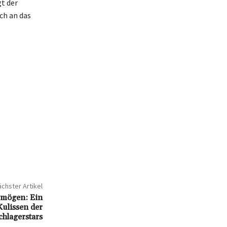
t der
uch an das
chster Artikel
rmögen: Ein
Kulissen der
chlagerstars