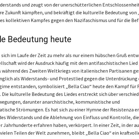
erstands und zeugt von der unerschütterlichen Entschlossenheit 
re Zukunft kämpften, und bekräftigt die kulturelle Bedeutung von ‚
des kollektiven Kampfes gegen den Nazifaschismus und für die Bef
lle Bedeutung heute
 sich im Laufe der Zeit zu mehr als nur einem hübschen Gruß entwi
llschaft wird der Ausdruck häufig mit dem antifaschistischen Lied 
as während des Zweiten Weltkriegs von italienischen Partisanen g
nglich als Widerstands- und Protestlied gegen die Unterdrückung
gime entstanden, symbolisiert „Bella Ciao“ heute den Kampf für F
. Die kulturelle Bedeutung des Liedes erstreckt sich über verschie
wegungen, darunter anarchistische, kommunistische und
tische Strömungen. Es hat sich zu einer Hymne der Resistenza en
des Widerstands und die Ablehnung von Einfluss und Kontrolle, die
 Jahrhunderte erfahren haben, verkörpert. In einer Zeit, in der au
vielen Teilen der Welt zunehmen, bleibt „Bella Ciao“ ein kraftvol