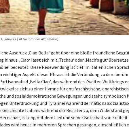
n Ausdrucks | © Heilbronner Allgemeine)
iche Ausdruck ‚Ciao Bella‘ geht über eine bloße freundliche Begr
 hinaus. ‚Ciao‘ lässt sich mit ‚Tschau‘ oder ‚Mach’s gut‘ übersetz
Schöne‘ bedeutet. Diese Redewendung ist tief im italienischen Spra
in wichtiger Aspekt dieser Phrase ist die Verbindung zu dem berü
 Partisanenlied ‚Bella Ciao‘, das während des Zweiten Weltkriegs e
twickelte sich zu einer Hymne für antifaschistische, anarchistisch
he und sozialdemokratische Bewegungen und steht symbolisch f
gen Unterdrückung und Tyrannei während der nationalsozialisti
ie Geschichte Italiens während der Resistenza, dem Widerstand ge
Herrschaft, ist eng mit dem Lied und seiner Botschaft von Freiheit
Liedes wird heute in mehreren Sprachen gesungen, einschließlich e