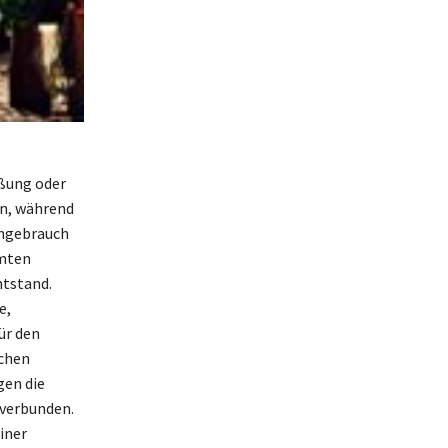
üßung oder
en, während
chgebrauch
hmten
ntstand.
e,
ür den
schen
gen die
 verbunden.
iner