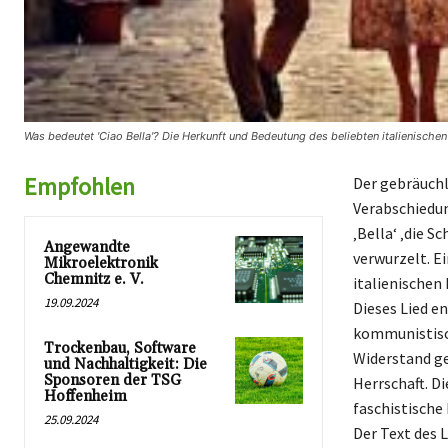
Was bedeutet 'Ciao Bella'? Die Herkunft und Bedeutung des beliebten italienische
Empfohlen
Der gebräuchl
Verabschiedung
‚Bella‘ ‚die 
Angewandte
verwurzelt. E
Mikroelektronik
Chemnitz e. V.
italienischen
19.09.2024
Dieses Lied en
kommunistisc
Trockenbau, Software
Widerstand ge
und Nachhaltigkeit: Die
Sponsoren der TSG
Herrschaft. D
Hoffenheim
faschistische 
25.09.2024
Der Text des 