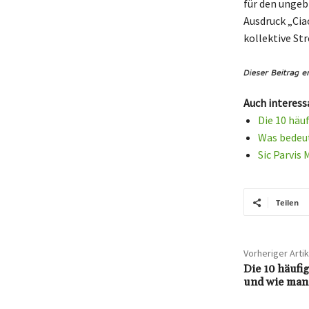
für den ungeb
Ausdruck „Ciao
kollektive St
Auch interess
Die 10 häu
Was bedeut
Sic Parvis
Teilen
Vorheriger Artik
Die 10 häufi
und wie man 