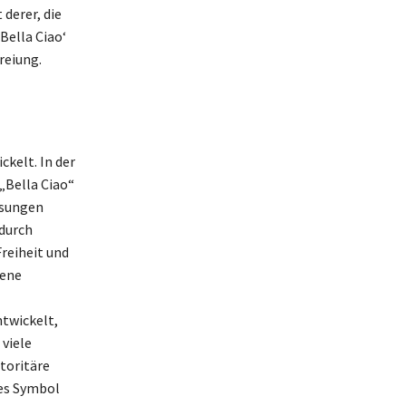
derer, die
Bella Ciao‘
reiung.
ckelt. In der
„Bella Ciao“
esungen
 durch
reiheit und
dene
twickelt,
 viele
toritäre
les Symbol