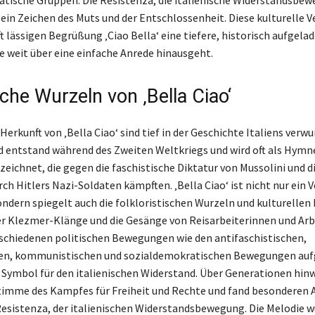
‘ ein Zeichen des Muts und der Entschlossenheit. Diese kulturelle 
ft lässigen Begrüßung ‚Ciao Bella‘ eine tiefere, historisch aufgela
e weit über eine einfache Anrede hinausgeht.
che Wurzeln von ‚Bella Ciao‘
erkunft von ‚Bella Ciao‘ sind tief in der Geschichte Italiens verwu
 entstand während des Zweiten Weltkriegs und wird oft als Hymn
zeichnet, die gegen die faschistische Diktatur von Mussolini und d
h Hitlers Nazi-Soldaten kämpften. ‚Bella Ciao‘ ist nicht nur ein V
ondern spiegelt auch die folkloristischen Wurzeln und kulturellen 
er Klezmer-Klänge und die Gesänge von Reisarbeiterinnen und Arb
schiedenen politischen Bewegungen wie den antifaschistischen,
hen, kommunistischen und sozialdemokratischen Bewegungen 
n Symbol für den italienischen Widerstand. Über Generationen hi
Stimme des Kampfes für Freiheit und Rechte und fand besonderen
esistenza, der italienischen Widerstandsbewegung. Die Melodie w