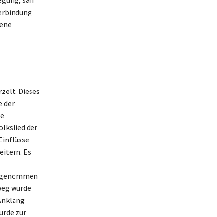
Verbindung
dene
rzelt. Dieses
e der
ie
olkslied der
Einflüsse
eitern. Es
aufgenommen
nweg wurde
 Anklang
urde zur