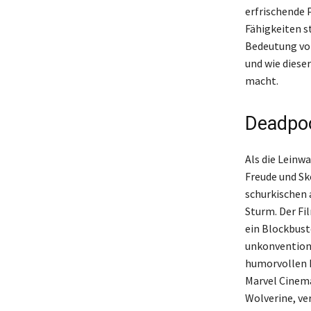
erfrischende
Fähigkeiten s
Bedeutung von
und wie diese
macht.
Deadpoo
Als die Leinw
Freude und Ske
schurkischen 
Sturm. Der Fi
ein Blockbust
unkonventione
humorvollen 
Marvel Cinema
Wolverine, ve