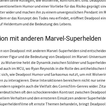
 denen seine Kollegen, wie Wolverine, konfrontiert sind. Deadpool
ventionellem Humor und einer Vorliebe für das Risiko geprägt sin
ter wider und machen ihn zu einem unvergesslichen Pendant im M
dem er das Konzept des Todes neu erfindet, eröffnet Deadpool ei
uf Heldentum und die Bedeutung des Lebens.
tion mit anderen Marvel-Superhelden
on von Deadpool mit anderen Marvel-Superhelden sind entscheiden
einer Figur und die Bedeutung von Deadpool im Marvel-Universum
 zu Wolverine hebt die Dynamik zwischen Söldner und Superhelden
d auch im MCU, wo Ryan Reynolds in die Rolle des antiheldischen
gt sich, wie Deadpool Humor und Sarkasmus nutzt, um mit Wolveri
n zu interagieren. Diese Interaktionen bereichern nicht nur seine
ondern spiegeln auch die Vielfalt des Comicfilm-Genres wider. Zita
erdeutlichen oft den schockierenden Kontrast zwischen Deadpool
ellem Verhalten und den ernsteren Einsätzen anderer Superheld
 Superheldenfilme oft ernste Themen behandeln, bringt Deadpool