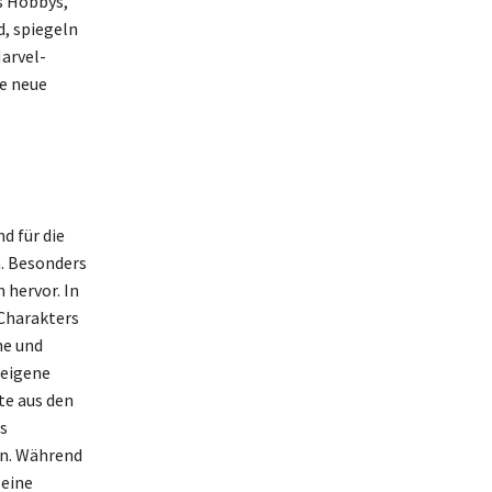
s Hobbys,
d, spiegeln
arvel-
ne neue
d für die
. Besonders
 hervor. In
 Charakters
ne und
 eigene
te aus den
s
en. Während
 eine