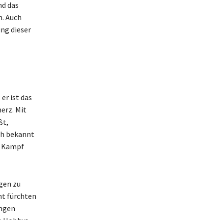
nd das
n. Auch
ung dieser
er ist das
erz. Mit
ßt,
ch bekannt
n Kampf
ngen zu
ht fürchten
ungen