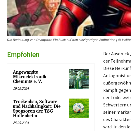
Die Bedeutung von Deadpool: Ein Blick auf den einzigartigen Antihelden | © Heilb
Empfohlen
Der Ausdruck 
der Teilnehme
Diese Herkunft
Angewandte
Antagonist un
Mikroelektronik
Chemnitz e. V.
außergewöhnli
19.09.2024
kämpft gegen K
der Todeswett
Trockenbau, Software
Schwertern un
und Nachhaltigkeit: Die
Sponsoren der TSG
seiner markan
Hoffenheim
des Charakter
25.09.2024
wird. In den 