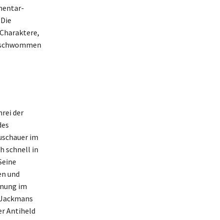
mentar-
 Die
 Charaktere,
verschwommen
rei der
des
uschauer im
h schnell in
Seine
en und
inung im
h Jackmans
er Antiheld