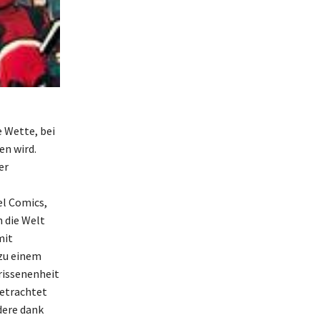
e Wette, bei
en wird.
er
el Comics,
n die Welt
mit
 zu einem
rissenenheit
betrachtet
dere dank