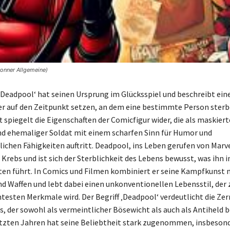
ronner Allgemeine)
‚Deadpool‘ hat seinen Ursprung im Glücksspiel und beschreibt ein
r auf den Zeitpunkt setzen, an dem eine bestimmte Person sterb
 spiegelt die Eigenschaften der Comicfigur wider, die als maskiert
d ehemaliger Soldat mit einem scharfen Sinn für Humor und
chen Fähigkeiten auftritt. Deadpool, ins Leben gerufen von Marv
rebs und ist sich der Sterblichkeit des Lebens bewusst, was ihn i
en führt. In Comics und Filmen kombiniert er seine Kampfkunst 
d Waffen und lebt dabei einen unkonventionellen Lebensstil, der
testen Merkmale wird. Der Begriff ‚Deadpool‘ verdeutlicht die Zer
s, der sowohl als vermeintlicher Bösewicht als auch als Antiheld 
letzten Jahren hat seine Beliebtheit stark zugenommen, insbeson