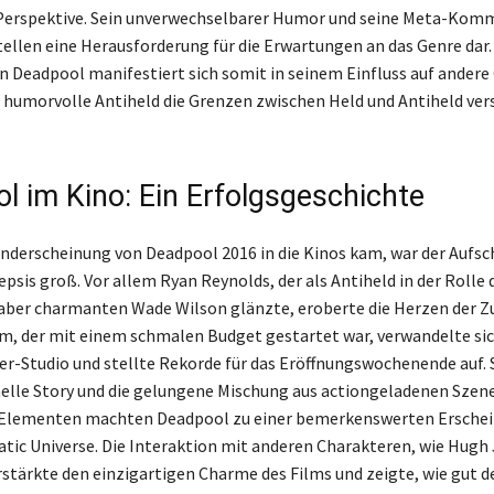
 Perspektive. Sein unverwechselbarer Humor und seine Meta-Kom
tellen eine Herausforderung für die Erwartungen an das Genre dar.
 Deadpool manifestiert sich somit in seinem Einfluss auf andere
r humorvolle Antiheld die Grenzen zwischen Held und Antiheld 
l im Kino: Ein Erfolgsgeschichte
anderscheinung von Deadpool 2016 in die Kinos kam, war der Aufsch
psis groß. Vor allem Ryan Reynolds, der als Antiheld in der Rolle 
aber charmanten Wade Wilson glänzte, eroberte die Herzen der Z
lm, der mit einem schmalen Budget gestartet war, verwandelte sic
er-Studio und stellte Rekorde für das Eröffnungswochenende auf. 
lle Story und die gelungene Mischung aus actiongeladenen Szen
Elementen machten Deadpool zu einer bemerkenswerten Ersche
tic Universe. Die Interaktion mit anderen Charakteren, wie Hug
rstärkte den einzigartigen Charme des Films und zeigte, wie gut d