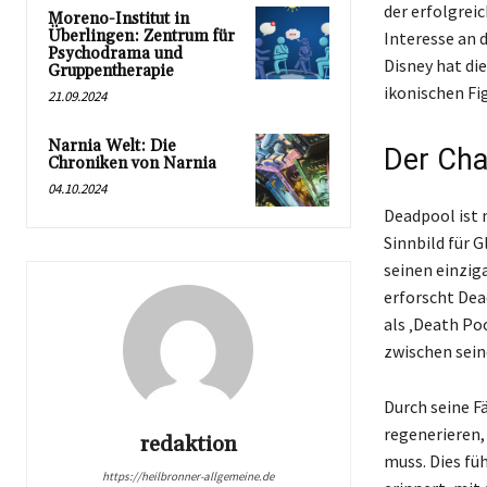
der erfolgrei
Moreno-Institut in
Überlingen: Zentrum für
Interesse an 
Psychodrama und
Disney hat di
Gruppentherapie
ikonischen Fig
21.09.2024
Narnia Welt: Die
Der Cha
Chroniken von Narnia
04.10.2024
Deadpool ist 
Sinnbild für 
seinen einzig
erforscht Dea
als ‚Death Po
zwischen sein
Durch seine F
regenerieren,
redaktion
muss. Dies fü
https://heilbronner-allgemeine.de