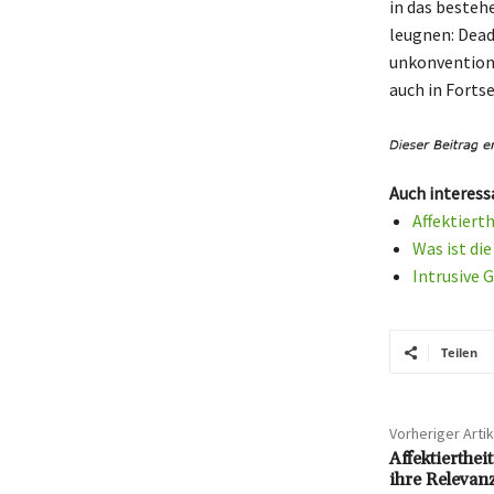
in das besteh
leugnen: Dead
unkonventione
auch in Forts
Auch interess
Affektiert
Was ist di
Intrusive 
Teilen
Vorheriger Artik
Affektierthei
ihre Relevanz