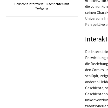
erinnert, mit
Heilbronn informiert – Nachrichten mit
die von unkon
Tiefgang
seinen Charak
Universum. In
Perspektive a
Interak
Die Interakti
Entwicklung s
die Beziehung
den Comics un
schlüpft, zei
anderen Helde
Geschichte, s
Geschichten v
unkonvention
traditionelle