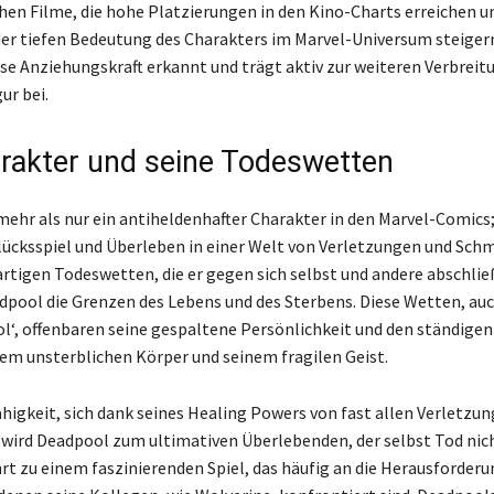
chen Filme, die hohe Platzierungen in den Kino-Charts erreichen u
der tiefen Bedeutung des Charakters im Marvel-Universum steiger
ese Anziehungskraft erkannt und trägt aktiv zur weiteren Verbreit
ur bei.
rakter und seine Todeswetten
mehr als nur ein antiheldenhafter Charakter in den Marvel-Comics; 
Glücksspiel und Überleben in einer Welt von Verletzungen und Schm
artigen Todeswetten, die er gegen sich selbst und andere abschlie
dpool die Grenzen des Lebens und des Sterbens. Diese Wetten, au
ol‘, offenbaren seine gespaltene Persönlichkeit und den ständige
em unsterblichen Körper und seinem fragilen Geist.
ähigkeit, sich dank seines Healing Powers von fast allen Verletzu
 wird Deadpool zum ultimativen Überlebenden, der selbst Tod nic
hrt zu einem faszinierenden Spiel, das häufig an die Herausforder