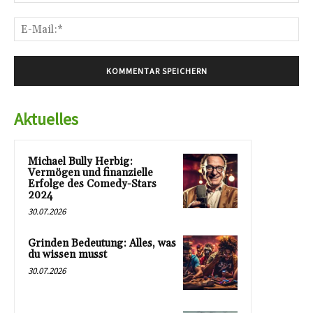
E-
Mai
Aktuelles
Michael Bully Herbig:
Vermögen und finanzielle
Erfolge des Comedy-Stars
2024
30.07.2026
Grinden Bedeutung: Alles, was
du wissen musst
30.07.2026