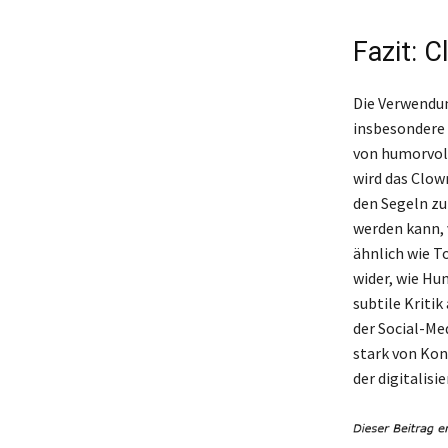
Fazit: 
Die Verwendun
insbesondere 
von humorvoll
wird das Clow
den Segeln zu
werden kann, 
ähnlich wie T
wider, wie Hu
subtile Kriti
der Social-Me
stark von Kon
der digitalisi