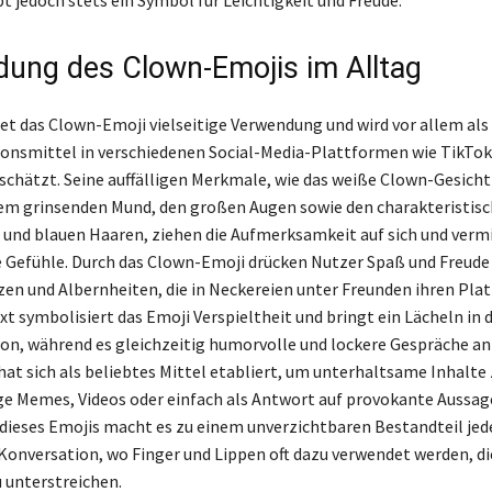
ung des Clown-Emojis im Alltag
det das Clown-Emoji vielseitige Verwendung und wird vor allem als
smittel in verschiedenen Social-Media-Plattformen wie TikTok,
chätzt. Seine auffälligen Merkmale, wie das weiße Clown-Gesicht
em grinsenden Mund, den großen Augen sowie den charakteristis
und blauen Haaren, ziehen die Aufmerksamkeit auf sich und verm
Gefühle. Durch das Clown-Emoji drücken Nutzer Spaß und Freude a
en und Albernheiten, die in Neckereien unter Freunden ihren Platz
t symbolisiert das Emoji Verspieltheit und bringt ein Lächeln in d
, während es gleichzeitig humorvolle und lockere Gespräche an
at sich als beliebtes Mittel etabliert, um unterhaltsame Inhalte z
ige Memes, Videos oder einfach als Antwort auf provokante Aussag
t dieses Emojis macht es zu einem unverzichtbaren Bestandteil jed
onversation, wo Finger und Lippen oft dazu verwendet werden, di
 unterstreichen.