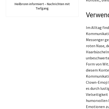
Heilbronn informiert – Nachrichten mit
Tiefgang
Verwend
Im Alltag fin
Kommunikation
Messenger ges
roten Nase, d
Haarbüscheln 
unbeschwerte 
Form von Witz
diesem Kontex
Kommunikation
Clown-Emoji h
es durch lust
Vielseitigkei
humorvollen K
Emotionen zu