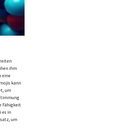
reiten
eihen ihm
m eine
mojis kann
et, um
e Stimmung
e Fähigkeit
 es in
satz, um