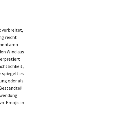
 verbreitet,
ng reicht
mmentaren
den Wind aus
erpretiert
chtlichkeit,
 spiegelt es
ung oder als
 Bestandteil
erwendung
wn-Emojis in