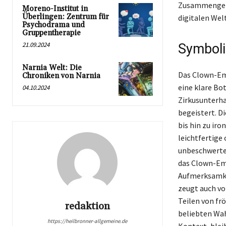
Zusammengefas
Moreno-Institut in
Überlingen: Zentrum für
digitalen Wel
Psychodrama und
Gruppentherapie
21.09.2024
Symboli
Narnia Welt: Die
Das Clown-Emo
Chroniken von Narnia
eine klare Bot
04.10.2024
Zirkusunterha
begeistert. D
bis hin zu ir
leichtfertige
unbeschwerte 
das Clown-Emo
Aufmerksamkei
zeugt auch vo
Teilen von fr
redaktion
beliebten Wah
https://heilbronner-allgemeine.de
Kontext, bleib