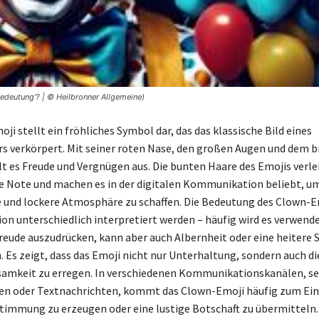
edeutung'? | © Heilbronner Allgemeine)
i stellt ein fröhliches Symbol dar, das das klassische Bild eines
s verkörpert. Mit seiner roten Nase, den großen Augen und dem b
lt es Freude und Vergnügen aus. Die bunten Haare des Emojis verl
te Note und machen es in der digitalen Kommunikation beliebt, u
und lockere Atmosphäre zu schaffen. Die Bedeutung des Clown-E
tion unterschiedlich interpretiert werden – häufig wird es verwend
eude auszudrücken, kann aber auch Albernheit oder eine heiter
. Es zeigt, dass das Emoji nicht nur Unterhaltung, sondern auch di
amkeit zu erregen. In verschiedenen Kommunikationskanälen, sei
ien oder Textnachrichten, kommt das Clown-Emoji häufig zum Ein
Stimmung zu erzeugen oder eine lustige Botschaft zu übermitteln.