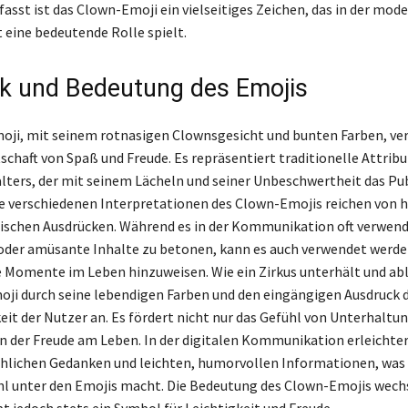
st ist das Clown-Emoji ein vielseitiges Zeichen, das in der mod
t eine bedeutende Rolle spielt.
k und Bedeutung des Emojis
ji, mit seinem rotnasigen Clownsgesicht und bunten Farben, ve
schaft von Spaß und Freude. Es repräsentiert traditionelle Attribu
lters, der mit seinem Lächeln und seiner Unbeschwertheit das P
ie verschiedenen Interpretationen des Clown-Emojis reichen von
onischen Ausdrücken. Während es in der Kommunikation oft verwend
 oder amüsante Inhalte zu betonen, kann es auch verwendet werde
Momente im Leben hinzuweisen. Wie ein Zirkus unterhält und abl
ji durch seine lebendigen Farben und den eingängigen Ausdruck d
t der Nutzer an. Es fördert nicht nur das Gefühl von Unterhaltu
n der Freude am Leben. In der digitalen Kommunikation erleichter
öhlichen Gedanken und leichten, humorvollen Informationen, was 
l unter den Emojis macht. Die Bedeutung des Clown-Emojis wechs
t jedoch stets ein Symbol für Leichtigkeit und Freude.