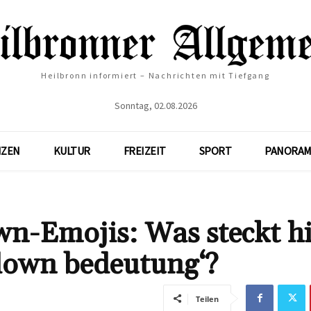
Heilbronn informiert – Nachrichten mit Tiefgang
Sonntag, 02.08.2026
NZEN
KULTUR
FREIZEIT
SPORT
PANORAM
wn-Emojis: Was steckt h
lown bedeutung‘?
Teilen