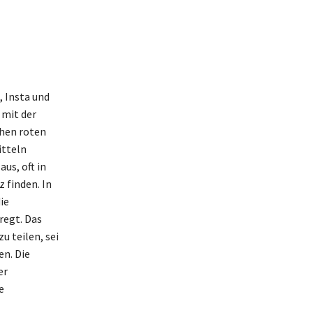
 Insta und
 mit der
chen roten
itteln
us, oft in
 finden. In
ie
regt. Das
u teilen, sei
en. Die
er
e