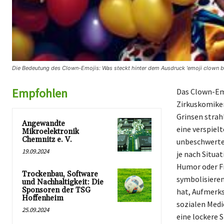
Die Bedeutung des Clown-Emojis: Was steckt hinter dem Ausdruck 'emoji clown b
Empfohlen
Das Clown-Emoj
Zirkuskomiker
Grinsen strah
Angewandte
eine verspiel
Mikroelektronik
Chemnitz e. V.
unbeschwerte 
19.09.2024
je nach Situa
Humor oder Fr
Trockenbau, Software
symbolisieren
und Nachhaltigkeit: Die
Sponsoren der TSG
hat, Aufmerks
Hoffenheim
sozialen Med
25.09.2024
eine lockere 