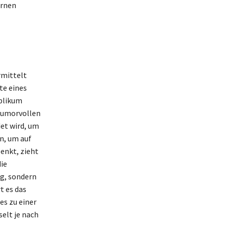
ernen
rmittelt
te eines
ublikum
 humorvollen
et wird, um
n, um auf
enkt, zieht
ie
ng, sondern
t es das
es zu einer
elt je nach