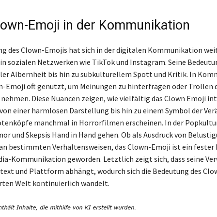
Clown-Emoji in der Kommunikation
g des Clown-Emojis hat sich in der digitalen Kommunikation weit
in sozialen Netzwerken wie TikTok und Instagram. Seine Bedeutu
er Albernheit bis hin zu subkulturellem Spott und Kritik. In Ko
n-Emoji oft genutzt, um Meinungen zu hinterfragen oder Trollen 
 nehmen. Diese Nuancen zeigen, wie vielfältig das Clown Emoji int
von einer harmlosen Darstellung bis hin zu einem Symbol der Verä
otenköpfe manchmal in Horrorfilmen erscheinen. In der Popkultur
mor und Skepsis Hand in Hand gehen. Ob als Ausdruck von Belustig
k an bestimmten Verhaltensweisen, das Clown-Emoji ist ein fester
dia-Kommunikation geworden. Letztlich zeigt sich, dass seine V
text und Plattform abhängt, wodurch sich die Bedeutung des Clo
erten Welt kontinuierlich wandelt.