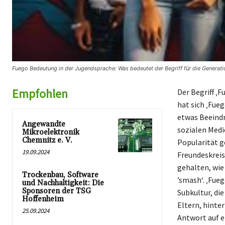
Fuego Bedeutung in der Jugendsprache: Was bedeutet der Begriff für die Generati
Empfohlen
Der Begriff ‚
hat sich ‚Fue
etwas Beeindr
Angewandte
sozialen Medi
Mikroelektronik
Chemnitz e. V.
Popularität g
19.09.2024
Freundeskreis
gehalten, wie
Trockenbau, Software
’smash‘. ‚Fueg
und Nachhaltigkeit: Die
Sponsoren der TSG
Subkultur, di
Hoffenheim
Eltern, hint
25.09.2024
Antwort auf e