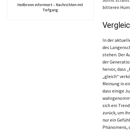
Heilbronn informiert – Nachrichten mit
bitteren Humo
Tiefgang
Verglei
In der aktuel
des Langensche
stehen. Der A
der Generatio
hervor, dass 
„gleich“ verkö
Meinung in ei
dass einige J
wahrgenommen
sich ein Tren
zurück, um ih
nur ein Gefüh
Phänomens, d