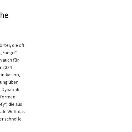
che
ter, die oft
 „Fuego“,
n auch für
r 2024
unikation,
mung über
se Dynamik
chformen
y“, die aus
ale Welt das
er schnelle