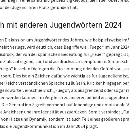
r der Jugend ihren Platz gefunden hat.
ch mit anderen Jugendwörtern 2024
len Diskussion um Jugendwörter des Jahres, wie beispielsweise i
idt Verlags, wird deutlich, dass Begriffe wie „Fuego“ im Jahr 2024
usdruck, der von der spanischen Bedeutung für „Feuer“ geprägt ist,
n Z als aufregend, cool und ausdrucksstark empfunden. Simon Sc
„Fuego“ in vielen Dialogen die Zustimmung oder das Gefühl von „s
rpert. Dies ist ein Zeichen dafür, wie wichtig es für Jugendliche ist,
ner leicht verständlichen Sprache zu äußern. Kritiker hingegen b
ugendwörter, einschließlich „Fuego“, als ausgrenzend oder sogar ra
 werden können. Im Vergleich zu anderen beliebten Jugendwört
d: Die Generation Z greift vermehrt auf lebendige und emotionale 
re Ansichten und ihre Identität auszudrücken. Somit verbindet „Fu
l von Hitze und Dynamik, sondern ist auch Teil eines größeren spr
as die Jugendkommunikation im Jahr 2024 prägt.