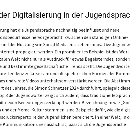
der Digitalisierung in der Jugendspra
ierung hat die Jugendsprache nachhaltig beeinflusst und neue
nsbedürfnisse hervorgebracht. Zwischen den ständigen Online-
 und der Nutzung von Social Media entstehen innovative Jugendwör
Internet propagiert werden. Ein prominentes Beispiel ist das Wort
italen Welt nicht nur als Ausdruck für etwas Begeisterndes, sonder
le und bestimmte gesellschaftliche Trends steht. Die Jugendwörte
lare Tendenz zu kreativen und oft spielerischen Formen der Komm
es und virale Videos unterhaltsam verstärkt werden. Die Abstim
t des Jahres, die Simon Schnetzer 2024 durchführt, spiegelt die
 Top 3 der Jugendwörter zeigt sich zudem, dass traditionelle Spra
t neuen Bedeutungen verknüpft werden. Bezeichnungen wie „Goof
und der Meme-Kultur stammen, sind Beispiele dafür, wie die digit
sdrucksrepertoire der Jugendlichen bereichert. In einer Welt, in d
 Kommunikation unerlässlich ist, passt sich die Jugendsprache