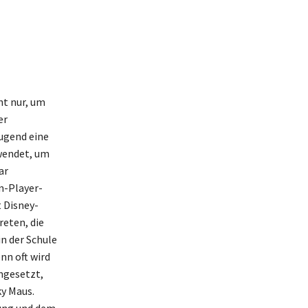
ht nur, um
er
ugend eine
rwendet, um
ar
n-Player-
t Disney-
reten, die
n der Schule
enn oft wird
ingesetzt,
ky Maus.
bung und dem