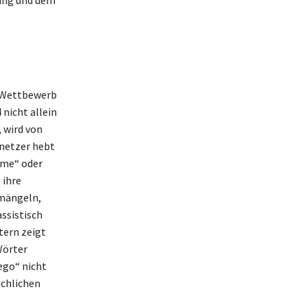
m Wettbewerb
 nicht allein
 wird von
hnetzer hebt
ame“ oder
 ihre
emängeln,
ssistisch
ern zeigt
Wörter
ego“ nicht
achlichen