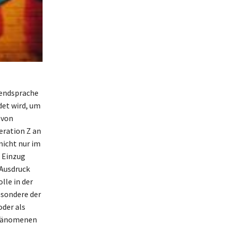
gendsprache
det wird, um
 von
eration Z an
nicht nur im
t Einzug
-Ausdruck
lle in der
esondere der
der als
 Phänomenen