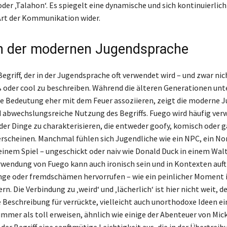
der ‚Talahon‘. Es spiegelt eine dynamische und sich kontinuierlich
rt der Kommunikation wider.
n der modernen Jugendsprache
Begriff, der in der Jugendsprache oft verwendet wird – und zwar nic
ß oder cool zu beschreiben. Während die älteren Generationen unt
 Bedeutung eher mit dem Feuer assoziieren, zeigt die moderne J
d abwechslungsreiche Nutzung des Begriffs. Fuego wird häufig ve
der Dinge zu charakterisieren, die entweder goofy, komisch oder g
erscheinen. Manchmal fühlen sich Jugendliche wie ein NPC, ein No
 einem Spiel – ungeschickt oder naiv wie Donald Duck in einem Wal
rwendung von Fuego kann auch ironisch sein und in Kontexten auft
inge oder fremdschämen hervorrufen – wie ein peinlicher Moment i
rn. Die Verbindung zu ‚weird‘ und ‚lächerlich‘ ist hier nicht weit, d
e Beschreibung für verrückte, vielleicht auch unorthodoxe Ideen e
 immer als toll erweisen, ähnlich wie einige der Abenteuer von Mic
der Begriff eine sanftmütige Leichtigkeit aus, die in der Übertrei