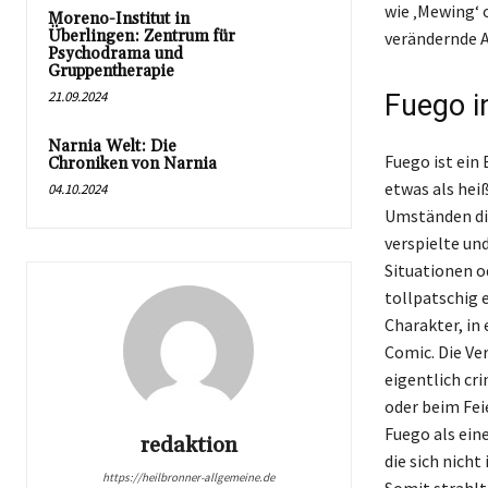
wie ‚Mewing‘ o
Moreno-Institut in
Überlingen: Zentrum für
verändernde A
Psychodrama und
Gruppentherapie
21.09.2024
Fuego i
Narnia Welt: Die
Fuego ist ein 
Chroniken von Narnia
etwas als hei
04.10.2024
Umständen die
verspielte un
Situationen o
tollpatschig 
Charakter, in
Comic. Die Ve
eigentlich cr
oder beim Feie
Fuego als ein
redaktion
die sich nicht
https://heilbronner-allgemeine.de
Somit strahlt 