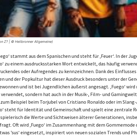
on Z? | © Heilbronner Allgemeine)
Fuego‘ stammt aus dem Spanischen und steht für ‚Feuer‘. In der Ju
go‘ zu einem ausdrucksstarken Wort entwickelt, das häufig verwen
uckendes oder Aufregendes zu kennzeichnen. Dank des Einflusses
en und der Popkultur hat dieser Ausdruck besonders unter der Gen
ewonnen und ist bei Jugendlichen äußerst angesagt. ‚Fuego‘ wird 
 verwendet, sondern hat auch in der Musik-, Film- und Gamingwel
 zum Beispiel beim Torjubel von Cristiano Ronaldo oder im Slang
o‘ steht für Identität und Gemeinschaft und spielt eine zentrale Ro
e spielerisch die Werte und Sichtweisen älterer Generationen, insb
erfragt. Oft wird ‚Fuego‘ im Zusammenhang mit dem Gommemode o
twas ’sus‘ eingesetzt, inspiriert von neuen sozialen Trends und