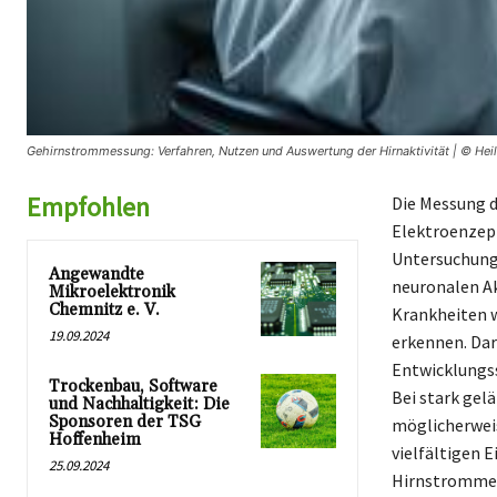
Gehirnstrommessung: Verfahren, Nutzen und Auswertung der Hirnaktivität | © Hei
Empfohlen
Die Messung d
Elektroenzeph
Untersuchung 
Angewandte
neuronalen Ak
Mikroelektronik
Chemnitz e. V.
Krankheiten w
19.09.2024
erkennen. Dar
Entwicklungss
Trockenbau, Software
Bei stark gel
und Nachhaltigkeit: Die
Sponsoren der TSG
möglicherwei
Hoffenheim
vielfältigen 
25.09.2024
Hirnstrommes