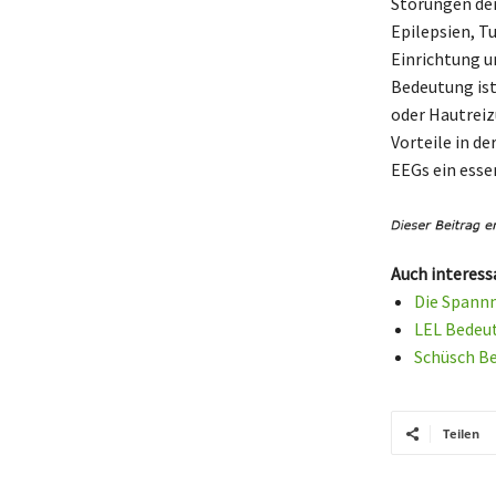
Störungen der
Epilepsien, T
Einrichtung u
Bedeutung ist
oder Hautreiz
Vorteile in d
EEGs ein esse
Auch interess
Die Spannm
LEL Bedeut
Schüsch Be
Teilen