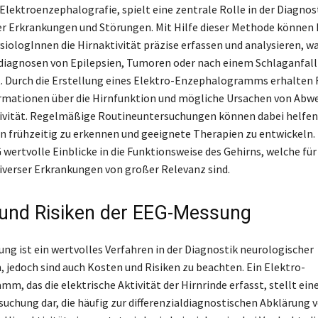
 Elektroenzephalografie, spielt eine zentrale Rolle in der Diagnos
r Erkrankungen und Störungen. Mit Hilfe dieser Methode können
iologInnen die Hirnaktivität präzise erfassen und analysieren, w
diagnosen von Epilepsien, Tumoren oder nach einem Schlaganfall
. Durch die Erstellung eines Elektro-Enzephalogramms erhalten 
rmationen über die Hirnfunktion und mögliche Ursachen von Abw
ivität. Regelmäßige Routineuntersuchungen können dabei helfen
 frühzeitig zu erkennen und geeignete Therapien zu entwickeln
 wertvolle Einblicke in die Funktionsweise des Gehirns, welche für
verser Erkrankungen von großer Relevanz sind.
und Risiken der EEG-Messung
ng ist ein wertvolles Verfahren in der Diagnostik neurologischer
 jedoch sind auch Kosten und Risiken zu beachten. Ein Elektro-
m, das die elektrische Aktivität der Hirnrinde erfasst, stellt ein
uchung dar, die häufig zur differenzialdiagnostischen Abklärung 