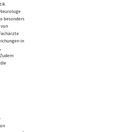
tik
 Neurologe
as besonders
 von
Fachärzte
eichungen in
,
. Zudem
 die
e
von