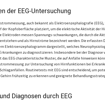
en der EEG-Untersuchung
nstrommessung, auch bekannt als Elektroenzephalografie (EEG),
 der Kopfoberfläche platziert, um die elektrische Aktivität der H
se Elektroden messen Spannungs-schwankungen, die durch die Akti
entstehen und als Hirnströme bezeichnet werden. Die erfassten 
em Elektroenzephalogramm dargestellt, welches NeurophysiologI
Erkrankungen zu diagnostizieren. Insbesondere bei der Diagnose 
gt das EEG charakteristische Muster, die auf Anfälle hinweisen kö
rnstrommessung zur Untersuchung von Hirnfunktionen bei Erkran
chlaganfällen. Routinetests mit EEG sind entscheidend, um pote
Gehirn frühzeitig zu erkennen und geeignete Behandlungsstrate
und Diagnosen durch EEG