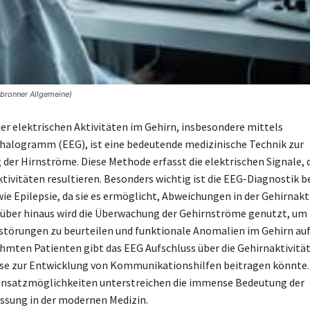
lbronner Allgemeine)
er elektrischen Aktivitäten im Gehirn, insbesondere mittels
alogramm (EEG), ist eine bedeutende medizinische Technik zur
der Hirnströme. Diese Methode erfasst die elektrischen Signale, d
tivitäten resultieren. Besonders wichtig ist die EEG-Diagnostik b
ie Epilepsie, da sie es ermöglicht, Abweichungen in der Gehirnakti
über hinaus wird die Überwachung der Gehirnströme genutzt, um
törungen zu beurteilen und funktionale Anomalien im Gehirn au
ähmten Patienten gibt das EEG Aufschluss über die Gehirnaktivität
se zur Entwicklung von Kommunikationshilfen beitragen könnte.
Einsatzmöglichkeiten unterstreichen die immense Bedeutung der
sung in der modernen Medizin.