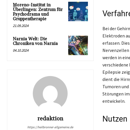
Moreno-Institut in
Überlingen: Zentrum für
Verfahr
Psychodrama und
Gruppentherapie
21.09.2024
Bei der Gehir
Elektroden auf
Narnia Welt: Die
erfassen. Die
Chroniken von Narnia
Nervenzellen 
04.10.2024
werden in ein
verschiedene 
Epilepsie zei
dient die Hi
Tumoren und S
Störungen im 
entwickeln.
Nutzen 
redaktion
https://heilbronner-allgemeine.de