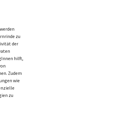
 werden
irnrinde zu
vität der
Daten
nnen hilft,
von
nnen. Zudem
kungen wie
nzielle
gien zu