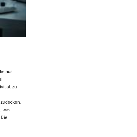
ie aus
ei
vität zu
fzudecken.
, was
 Die