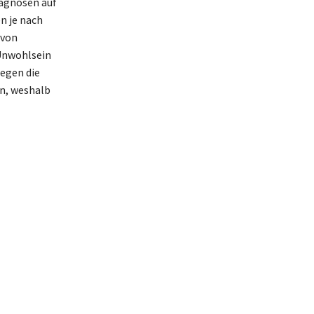
iagnosen auf
n je nach
 von
 Unwohlsein
egen die
en, weshalb