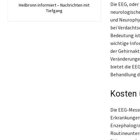
Die EEG, oder
Heilbronn informiert – Nachrichten mit
Tiefgang
neurologische
und Neurophys
bei Verdachts
Bedeutung ist
wichtige Info
der Gehirnakt
Veränderungen
bietet die EEG
Behandlung di
Kosten 
Die EEG-Messu
Erkrankungen,
Enzephalogram
Routineunters