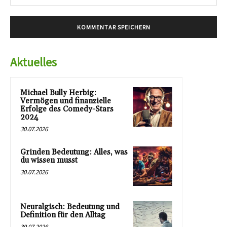
Mai
Aktuelles
Michael Bully Herbig:
Vermögen und finanzielle
Erfolge des Comedy-Stars
2024
30.07.2026
Grinden Bedeutung: Alles, was
du wissen musst
30.07.2026
Neuralgisch: Bedeutung und
Definition für den Alltag
30.07.2026