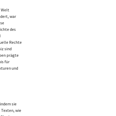
n Welt
dert, war
ese
ichte des
d
uelle Rechte
iz sind
eben prägte
is für
kturen und
 indem sie
 Texten, wie