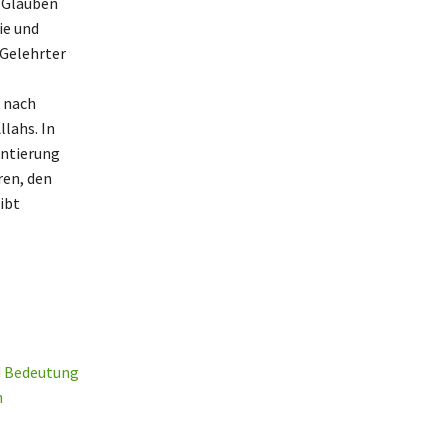
n Glauben
ie und
 Gelehrter
n nach
lahs. In
entierung
ren, den
ibt
d Bedeutung
n