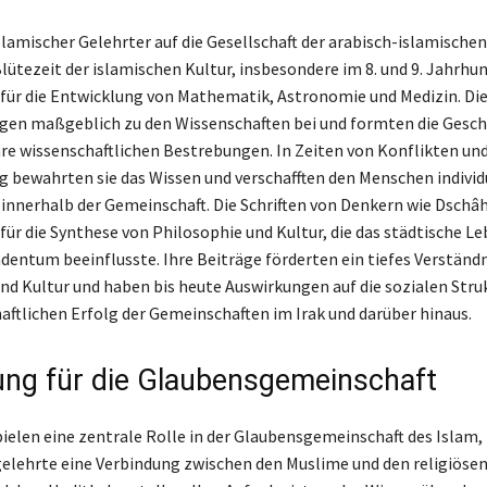
islamischer Gelehrter auf die Gesellschaft der arabisch-islamische
lütezeit der islamischen Kultur, insbesondere im 8. und 9. Jahrhun
für die Entwicklung von Mathematik, Astronomie und Medizin. Di
gen maßgeblich zu den Wissenschaften bei und formten die Gesch
hre wissenschaftlichen Bestrebungen. In Zeiten von Konflikten un
 bewahrten sie das Wissen und verschafften den Menschen individ
 innerhalb der Gemeinschaft. Die Schriften von Denkern wie Dschâh
für die Synthese von Philosophie und Kultur, die das städtische L
entum beeinflusste. Ihre Beiträge förderten ein tiefes Verständn
und Kultur und haben bis heute Auswirkungen auf die sozialen Stru
aftlichen Erfolg der Gemeinschaften im Irak und darüber hinaus.
ng für die Glaubensgemeinschaft
pielen eine zentrale Rolle in der Glaubensgemeinschaft des Islam,
gelehrte eine Verbindung zwischen den Muslime und den religiösen