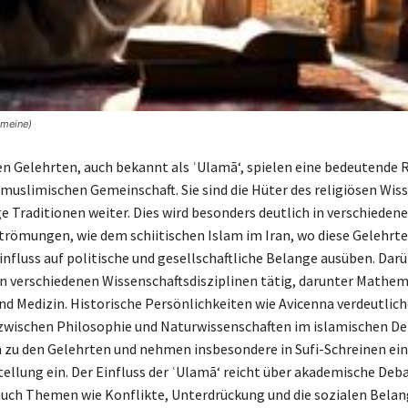
emeine)
en Gelehrten, auch bekannt als ʿUlamā‘, spielen eine bedeutende 
 muslimischen Gemeinschaft. Sie sind die Hüter des religiösen Wis
e Traditionen weiter. Dies wird besonders deutlich in verschieden
trömungen, wie dem schiitischen Islam im Iran, wo diese Gelehrte
influss auf politische und gesellschaftliche Belange ausüben. Dar
v in verschiedenen Wissenschaftsdisziplinen tätig, darunter Mathem
d Medizin. Historische Persönlichkeiten wie Avicenna verdeutlich
wischen Philosophie und Naturwissenschaften im islamischen De
 zu den Gelehrten und nehmen insbesondere in Sufi-Schreinen ei
ellung ein. Der Einfluss der ʿUlamā‘ reicht über akademische Deb
uch Themen wie Konflikte, Unterdrückung und die sozialen Belan