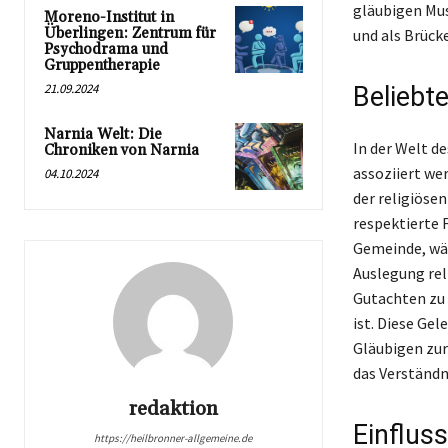
gläubigen Mus
Moreno-Institut in
Überlingen: Zentrum für
und als Brüc
Psychodrama und
Gruppentherapie
21.09.2024
Beliebte
Narnia Welt: Die
In der Welt de
Chroniken von Narnia
assoziiert wer
04.10.2024
der religiösen
respektierte 
Gemeinde, wäh
Auslegung reli
Gutachten zu 
ist. Diese Gel
Gläubigen zur
das Verständni
redaktion
Einfluss
https://heilbronner-allgemeine.de