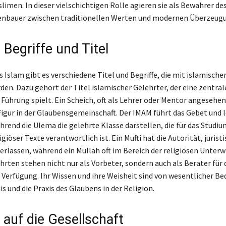
limen. In dieser vielschichtigen Rolle agieren sie als Bewahrer de
kenbauer zwischen traditionellen Werten und modernen Überzeug
 Begriffe und Titel
s Islam gibt es verschiedene Titel und Begriffe, die mit islamisch
den. Dazu gehört der Titel islamischer Gelehrter, der eine zentral
 Führung spielt. Ein Scheich, oft als Lehrer oder Mentor angesehen,
Figur in der Glaubensgemeinschaft. Der IMAM führt das Gebet und l
rend die Ulema die gelehrte Klasse darstellen, die für das Studiu
giöser Texte verantwortlich ist. Ein Mufti hat die Autorität, jurist
erlassen, während ein Mullah oft im Bereich der religiösen Unterw
ehrten stehen nicht nur als Vorbeter, sondern auch als Berater für 
 Verfügung. Ihr Wissen und ihre Weisheit sind von wesentlicher Be
s und die Praxis des Glaubens in der Religion.
 auf die Gesellschaft