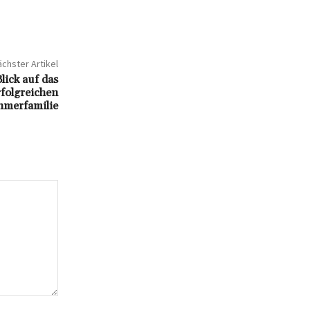
chster Artikel
ick auf das
rfolgreichen
hmerfamilie