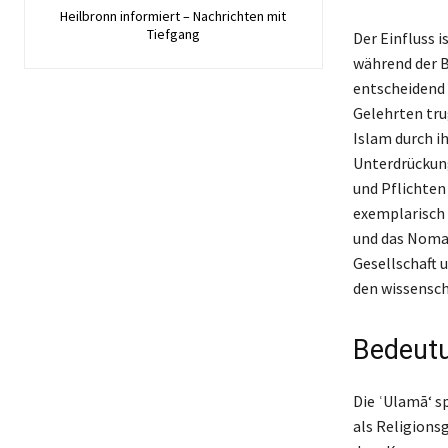
Heilbronn informiert – Nachrichten mit
Tiefgang
Der Einfluss 
während der B
entscheidend 
Gelehrten tru
Islam durch i
Unterdrückung
und Pflichten
exemplarisch 
und das Nomad
Gesellschaft 
den wissensch
Bedeutu
Die ʿUlamā‘ s
als Religions