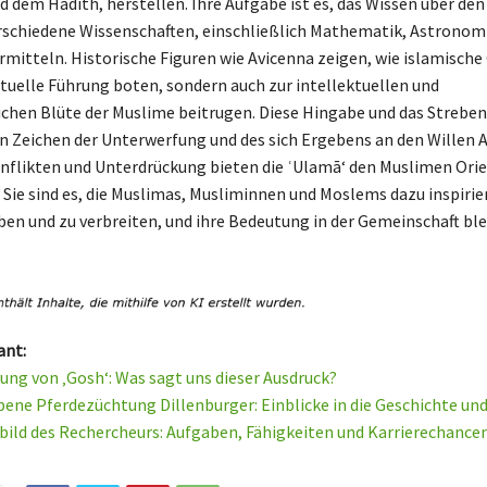
 dem Hadith, herstellen. Ihre Aufgabe ist es, das Wissen über de
rschiedene Wissenschaften, einschließlich Mathematik, Astronom
ermitteln. Historische Figuren wie Avicenna zeigen, wie islamische
rituelle Führung boten, sondern auch zur intellektuellen und
ichen Blüte der Muslime beitrugen. Diese Hingabe und das Strebe
in Zeichen der Unterwerfung und des sich Ergebens an den Willen Al
nflikten und Unterdrückung bieten die ʿUlamā‘ den Muslimen Ori
 Sie sind es, die Muslimas, Musliminnen und Moslems dazu inspirie
ben und zu verbreiten, und ihre Bedeutung in der Gemeinschaft ble
ant:
ung von ‚Gosh‘: Was sagt uns dieser Ausdruck?
ene Pferdezüchtung Dillenburger: Einblicke in die Geschichte un
bild des Rechercheurs: Aufgaben, Fähigkeiten und Karrierechance