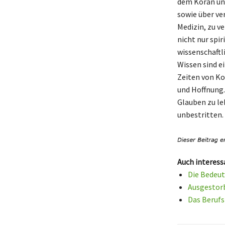
dem Koran und
sowie über ve
Medizin, zu v
nicht nur spi
wissenschaftl
Wissen sind e
Zeiten von Ko
und Hoffnung.
Glauben zu le
unbestritten.
Auch interess
Die Bedeut
Ausgestorb
Das Berufs