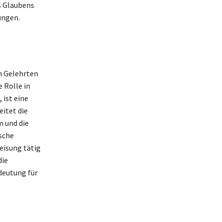
s Glaubens
ungen.
en Gelehrten
e Rolle in
 ist eine
eitet die
m und die
ische
eisung tätig
die
deutung für