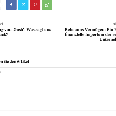
el
Nä
g von ‚Gosh‘: Was sagt uns
Reimanns Vermögen: Ein Bl
uck?
finanzielle Imperium der e
Unterne
 Sie den Artikel