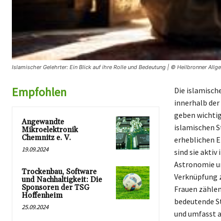
Islamischer Gelehrter: Ein Blick auf ihre Rolle und Bedeutung | © Heilbronner Allg
Empfohlen
Die islamisch
innerhalb der
geben wichtig
Angewandte
islamischen S
Mikroelektronik
Chemnitz e. V.
erheblichen E
19.09.2024
sind sie akti
Astronomie un
Trockenbau, Software
Verknüpfung z
und Nachhaltigkeit: Die
Sponsoren der TSG
Frauen zählen
Hoffenheim
bedeutende St
25.09.2024
und umfasst a