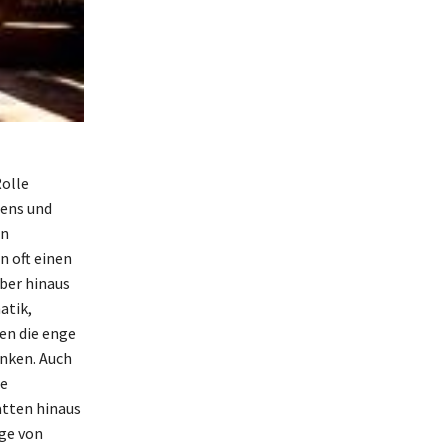
Rolle
sens und
en
n oft einen
über hinaus
atik,
en die enge
nken. Auch
ne
atten hinaus
ge von