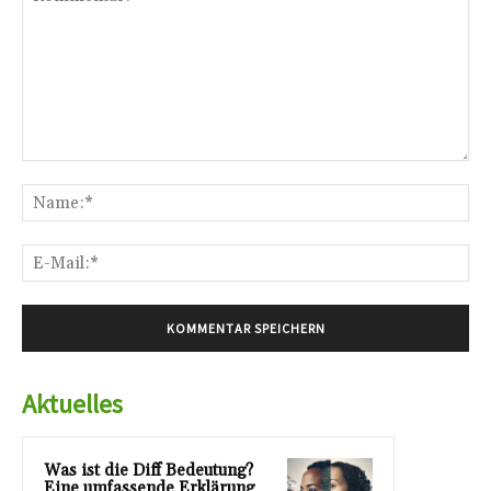
Kommentar:
Na
E-
Mai
Aktuelles
Was ist die Diff Bedeutung?
Eine umfassende Erklärung