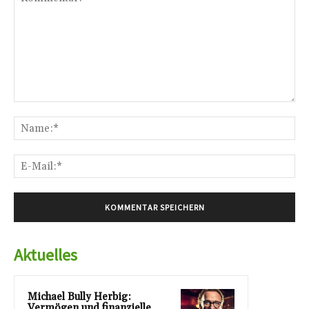
Kommentar:
Na
E-
Mai
Aktuelles
Michael Bully Herbig:
Vermögen und finanzielle