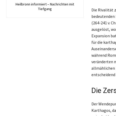
Heilbronn informiert – Nachrichten mit
Tiefgang
Die Rivalität
bedeutenden K
(264-241 v. Ch
ausgelöst, wo
Expansion ba
für die karth
Auseinanderse
während Rom s
veränderten n
allmählichen 
entscheidend
Die Zer
Der Wendepunk
Karthagos, da