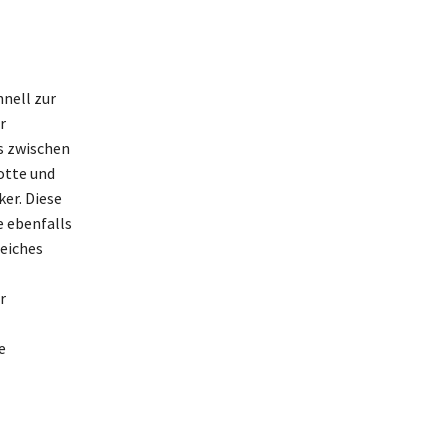
nell zur
r
s zwischen
otte und
er. Diese
e ebenfalls
eiches
r
e