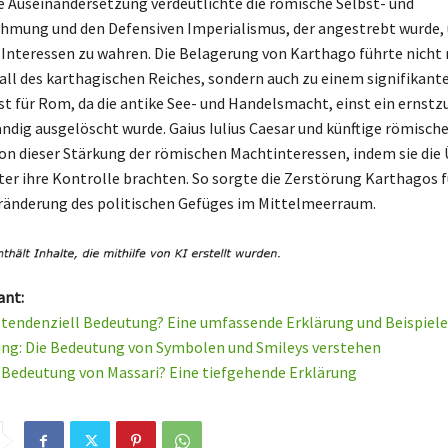
 Auseinandersetzung verdeutlichte die römische Selbst- und
mung und den Defensiven Imperialismus, der angestrebt wurde,
nteressen zu wahren. Die Belagerung von Karthago führte nicht
all des karthagischen Reiches, sondern auch zu einem signifikant
st für Rom, da die antike See- und Handelsmacht, einst ein erns
tändig ausgelöscht wurde. Gaius Iulius Caesar und künftige römisch
von dieser Stärkung der römischen Machtinteressen, indem sie die
er ihre Kontrolle brachten. So sorgte die Zerstörung Karthagos f
ränderung des politischen Gefüges im Mittelmeerraum.
ant:
e tendenziell Bedeutung? Eine umfassende Erklärung und Beispiele
ung: Die Bedeutung von Symbolen und Smileys verstehen
e Bedeutung von Massari? Eine tiefgehende Erklärung