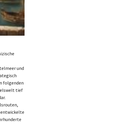
nizische
g
ttelmeer und
rategisch
en folgenden
lswelt tief
ar.
lsrouten,
t entwickelte
ahrhunderte