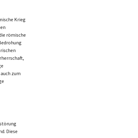
nische Krieg
ien
die römische
 Bedrohung
ärischen
herrschaft,
ge
n auch zum
ge
rstörung
nd. Diese