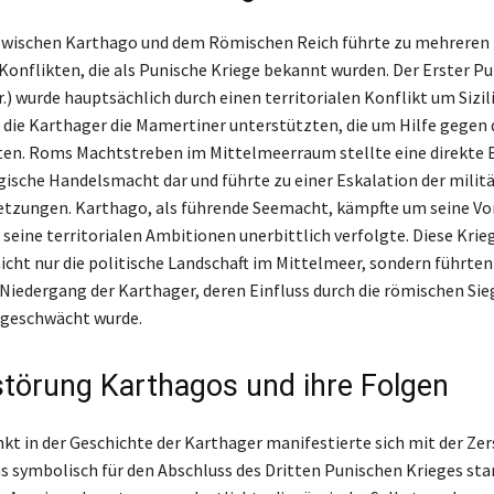
 zwischen Karthago und dem Römischen Reich führte zu mehreren
onflikten, die als Punische Kriege bekannt wurden. Der Erster Pu
r.) wurde hauptsächlich durch einen territorialen Konflikt um Sizil
 die Karthager die Mamertiner unterstützten, die um Hilfe gegen 
ten. Roms Machtstreben im Mittelmeerraum stellte eine direkte
agische Handelsmacht dar und führte zu einer Eskalation der milit
tzungen. Karthago, als führende Seemacht, kämpfte um seine Vor
eine territorialen Ambitionen unerbittlich verfolgte. Diese Krie
icht nur die politische Landschaft im Mittelmeer, sondern führte
Niedergang der Karthager, deren Einfluss durch die römischen Sie
 geschwächt wurde.
störung Karthagos und ihre Folgen
t in der Geschichte der Karthager manifestierte sich mit der Ze
s symbolisch für den Abschluss des Dritten Punischen Krieges sta