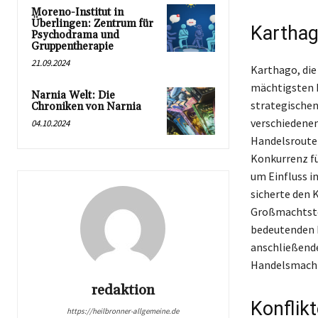
Moreno-Institut in
Überlingen: Zentrum für
Karthag
Psychodrama und
Gruppentherapie
21.09.2024
Karthago, die
mächtigsten H
Narnia Welt: Die
strategischen
Chroniken von Narnia
verschiedenen
04.10.2024
Handelsrouten
Konkurrenz fü
um Einfluss i
sicherte den 
Großmachtstel
bedeutenden K
anschließende
Handelsmacht
redaktion
Konflik
https://heilbronner-allgemeine.de