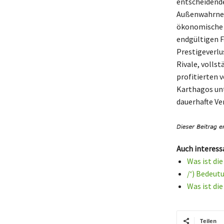
entscheidende
Außenwahrneh
ökonomische I
endgültigen F
Prestigeverlu
Rivale, volls
profitierten 
Karthagos unt
dauerhafte Ve
Auch interess
Was ist di
/‘) Bedeut
Was ist di
Teilen