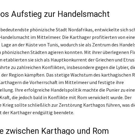
os Aufstieg zur Handelsmacht
 bedeutendste phönizische Stadt Nordafrikas, entwickelte sich sch
andelsmacht im Mittelmeer. Die Karthager profitierten von eine
 Lage an der Küste von Tunis, wodurch sie als Zentrum des Handel
 phönizischen Städten agieren konnten. Mit ihrer überlegenen Fl
 etablierten sie sich als Hauptkonkurrent der Griechen und Etrusk
hrte zu zahlreichen Konflikten, insbesondere gegen die Lybier, di
n der Region kämpften. Das stetige Wachstum des karthagischen R
Karthagern die Vorherrschaft im Mittelmeer und festigte ihre
lung. Ihre erfolgreiche Handelspolitik machte die Punier zu eine
raft, die jedoch bald in Konflikte mit Rom verwickelt wurde. Der
 Krieg sollte schließlich zur Zerstörung Karthagos führen, was di
 der Karthager endgültig beendete.
te zwischen Karthago und Rom