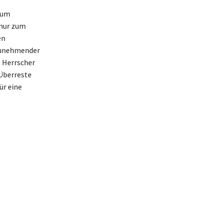
 um
 nur zum
en
tzunehmender
e Herrscher
 Überreste
ür eine