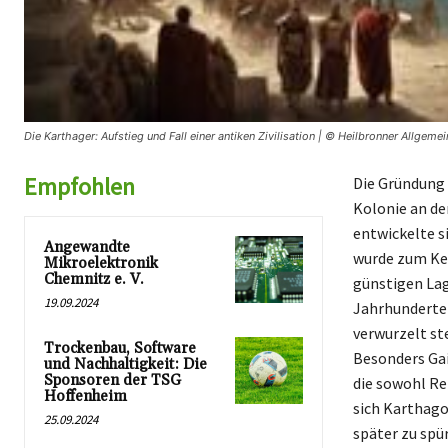
Die Karthager: Aufstieg und Fall einer antiken Zivilisation | © Heilbronner Allgemei
Empfohlen
Die Gründung K
Kolonie an de
entwickelte s
Angewandte
wurde zum Ker
Mikroelektronik
Chemnitz e. V.
günstigen Lag
19.09.2024
Jahrhunderten
verwurzelt st
Trockenbau, Software
Besonders Gai
und Nachhaltigkeit: Die
Sponsoren der TSG
die sowohl Re
Hoffenheim
sich Karthago
25.09.2024
später zu spü