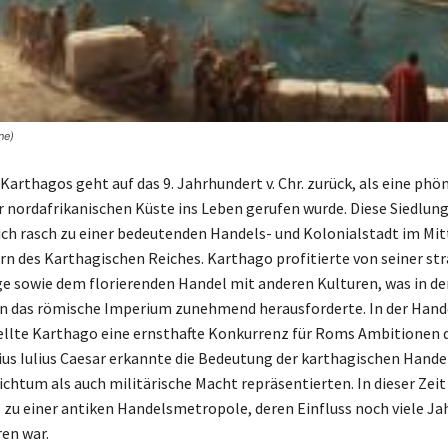
ne)
arthagos geht auf das 9. Jahrhundert v. Chr. zurück, als eine phö
r nordafrikanischen Küste ins Leben gerufen wurde. Diese Siedlun
ich rasch zu einer bedeutenden Handels- und Kolonialstadt im Mi
n des Karthagischen Reiches. Karthago profitierte von seiner st
e sowie dem florierenden Handel mit anderen Kulturen, was in d
 das römische Imperium zunehmend herausforderte. In der Hande
ellte Karthago eine ernsthafte Konkurrenz für Roms Ambitionen d
us Iulius Caesar erkannte die Bedeutung der karthagischen Hande
ichtum als auch militärische Macht repräsentierten. In dieser Zei
 zu einer antiken Handelsmetropole, deren Einfluss noch viele J
ren war.