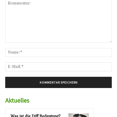
Kommentar:
Na
E-
Mai
Aktuelles
Was ist die Diff Bedeutung?