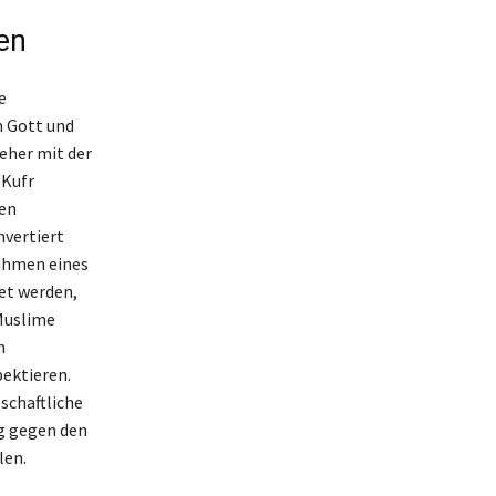
en
e
n Gott und
eher mit der
 Kufr
en
nvertiert
Rahmen eines
et werden,
 Muslime
n
pektieren.
schaftliche
ng gegen den
len.