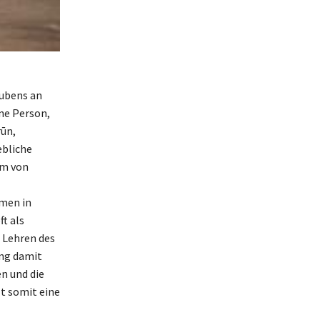
aubens an
ne Person,
rūn,
ebliche
am von
imen in
t als
 Lehren des
ung damit
n und die
lt somit eine