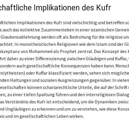
chaftliche Implikationen des Kufr
ftlichen Implikationen des Kufr sind vielschichtig und betreffen 
als auch das kollektive Zusammenleben in einer islamischen Gemein
Glaubensablehnung werden oft als Bedrohung für die religiöse un
chtet. In monotheistischen Religionen wie dem Islam sind der G
 Akzeptanz von Mohammed als Prophet zentral. Das Konzept des 
hrt daher zu einer Differenzierung zwischen Gläubigen und Kuffar,
, sondern auch gesellschaftliche Konsequenzen haben kann. Mensch
olytheisten) oder Kuffar klassifiziert werden, sehen sich möglich
nden Haltungen und sozialen Ausgrenzungen gegenüber. In vielen
sellschaften können schariarechtliche Urteile, die auf der Schrift
en, zu einer tiefen Spaltung führen und den interreligiösen Dialo
as Verständnis des Kufr ist entscheidend, um die Dynamiken zwis
d Ungläubigen zu erkennen und um zu verstehen, wie diese Konze
xis und im gesellschaftlichen Leben wirken.