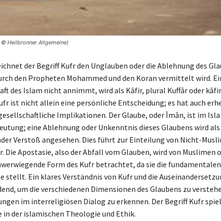
| © Heilbronner Allgemeine)
ichnet der Begriff Kufr den Unglauben oder die Ablehnung des Gl
durch den Propheten Mohammed und den Koran vermittelt wird. Ei
aft des Islam nicht annimmt, wird als Kāfir, plural Kuffār oder kāfi
fr ist nicht allein eine persönliche Entscheidung; es hat auch erh
gesellschaftliche Implikationen. Der Glaube, oder Īmān, ist im Isl
eutung; eine Ablehnung oder Unkenntnis dieses Glaubens wird als
er Verstoß angesehen. Dies führt zur Einteilung von Nicht-Musl
. Die Apostasie, also der Abfall vom Glauben, wird von Muslimen of
werwiegende Form des Kufr betrachtet, da sie die fundamentalen
ge stellt. Ein klares Verständnis von Kufr und die Auseinandersetz
dend, um die verschiedenen Dimensionen des Glaubens zu verstehe
ngen im interreligiösen Dialog zu erkennen. Der Begriff Kufr spie
e in der islamischen Theologie und Ethik.