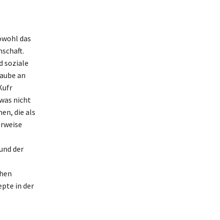
sowohl das
schaft.
d soziale
laube an
Kufr
 was nicht
en, die als
erweise
 und der
g
chen
pte in der