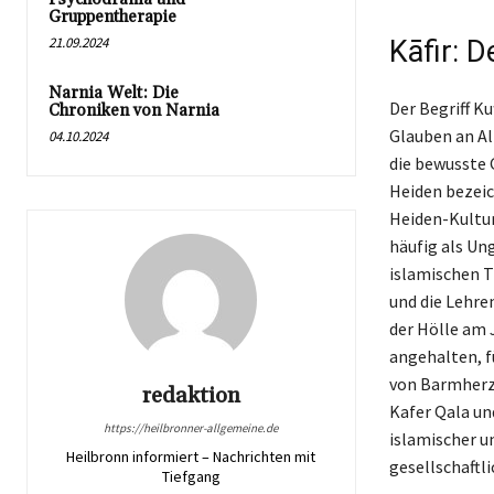
Gruppentherapie
21.09.2024
Kāfir: 
Narnia Welt: Die
Der Begriff Ku
Chroniken von Narnia
Glauben an Al
04.10.2024
die bewusste 
Heiden bezeich
Heiden-Kultur
häufig als Ung
islamischen T
und die Lehre
der Hölle am 
angehalten, fü
von Barmherzi
redaktion
Kafer Qala un
https://heilbronner-allgemeine.de
islamischer un
Heilbronn informiert – Nachrichten mit
gesellschaftl
Tiefgang