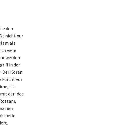
die den
t nicht nur
slam als
ich viele
far werden
riff in der
. Der Koran
 Furcht vor
ime, ist
 mit der Idee
 Rostam,
wischen
aktuelle
ert.