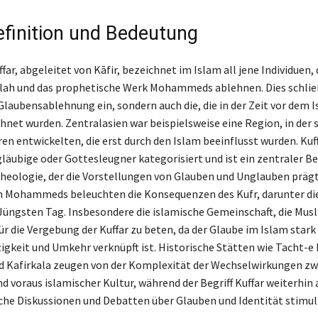
Definition und Bedeutung
ffar, abgeleitet von Kāfir, bezeichnet im Islam all jene Individuen, 
lah und das prophetische Werk Mohammeds ablehnen. Dies schließ
Glaubensablehnung ein, sondern auch die, die in der Zeit vor dem I
net wurden. Zentralasien war beispielsweise eine Region, in der s
en entwickelten, die erst durch den Islam beeinflusst wurden. Kuf
läubige oder Gottesleugner kategorisiert und ist ein zentraler Beg
heologie, der die Vorstellungen von Glauben und Unglauben prägt
n Mohammeds beleuchten die Konsequenzen des Kufr, darunter die
Jüngsten Tag. Insbesondere die islamische Gemeinschaft, die Musl
r die Vergebung der Kuffar zu beten, da der Glaube im Islam stark
gkeit und Umkehr verknüpft ist. Historische Stätten wie Tacht-e
d Kafirkala zeugen von der Komplexität der Wechselwirkungen z
d voraus islamischer Kultur, während der Begriff Kuffar weiterhin 
iche Diskussionen und Debatten über Glauben und Identität stimuli