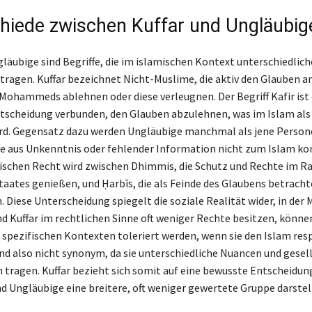
hiede zwischen Kuffar und Ungläubig
gläubige sind Begriffe, die im islamischen Kontext unterschiedlich
ragen. Kuffar bezeichnet Nicht-Muslime, die aktiv den Glauben a
 Mohammeds ablehnen oder diese verleugnen. Der Begriff Kafir ist 
scheidung verbunden, den Glauben abzulehnen, was im Islam als
rd. Gegensatz dazu werden Ungläubige manchmal als jene Person
ie aus Unkenntnis oder fehlender Information nicht zum Islam ko
mischen Recht wird zwischen Dhimmis, die Schutz und Rechte im 
taates genießen, und Ḥarbīs, die als Feinde des Glaubens betracht
. Diese Unterscheidung spiegelt die soziale Realität wider, in der
d Kuffar im rechtlichen Sinne oft weniger Rechte besitzen, könne
 spezifischen Kontexten toleriert werden, wenn sie den Islam res
ind also nicht synonym, da sie unterschiedliche Nuancen und gesell
 tragen. Kuffar bezieht sich somit auf eine bewusste Entscheidu
d Ungläubige eine breitere, oft weniger gewertete Gruppe darstel