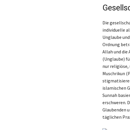
Gesells
Die gesellscha
individuelle 
Unglaube und 
Ordnung betra
Allah und die
(Unglaube) fü
nur religiöse
Muschrikun (P
stigmatisiere
islamischen Ge
Sunnah basier
erschweren. D
Glaubenden un
täglichen Pra