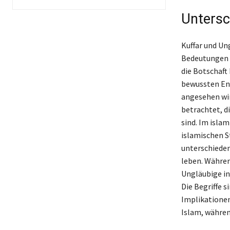
Untersc
Kuffar und Un
Bedeutungen t
die Botschaft
bewussten Ent
angesehen wi
betrachtet, d
sind. Im isla
islamischen S
unterschieden
leben. Währen
Ungläubige in
Die Begriffe s
Implikationen
Islam, währen