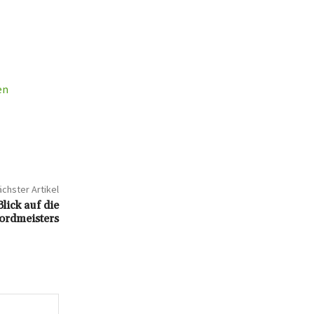
en
chster Artikel
lick auf die
kordmeisters