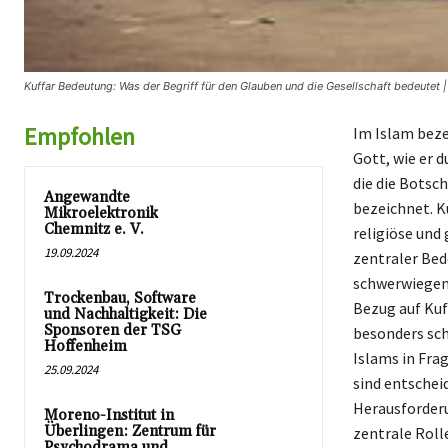
Kuffar Bedeutung: Was der Begriff für den Glauben und die Gesellschaft bedeutet 
Empfohlen
Im Islam beze
Gott, wie er 
die die Botsch
Angewandte
bezeichnet. Ku
Mikroelektronik
Chemnitz e. V.
religiöse und 
19.09.2024
zentraler Bed
schwerwiegend
Trockenbau, Software
Bezug auf Kufr
und Nachhaltigkeit: Die
Sponsoren der TSG
besonders sch
Hoffenheim
Islams in Fra
25.09.2024
sind entschei
Herausforderu
Moreno-Institut in
Überlingen: Zentrum für
zentrale Roll
Psychodrama und