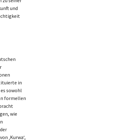
n zu seiner
unft und
ichtigkeit
utschen
r
ionen
tuierte in
a es sowohl
In formellen
ebracht
gen, wie
in
der
 von ‚Kurwa‘,