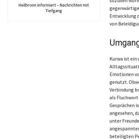
sozialen Norme
Heilbronn informiert – Nachrichten mit
gegenwärtigen
Tiefgang
Entwicklung de
von Beleidigu
Umgang 
Kurwa ist ein
Alltagssituat
Emotionen von
genutzt. Obwo
Verbindung br
als Fluchwort
Gesprächen is
angesehen, da
unter Freunde
angespannten
beteiligten Pe