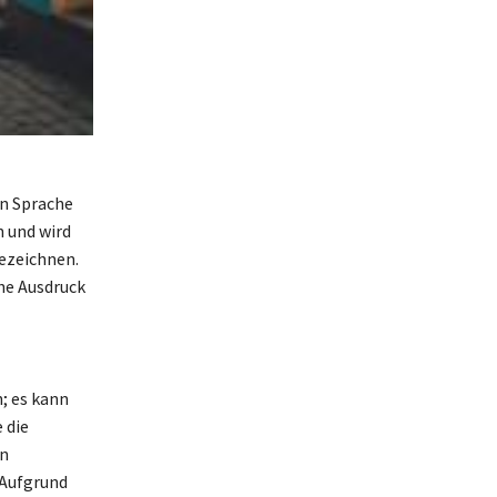
en Sprache
n und wird
bezeichnen.
che Ausdruck
; es kann
 die
en
 Aufgrund