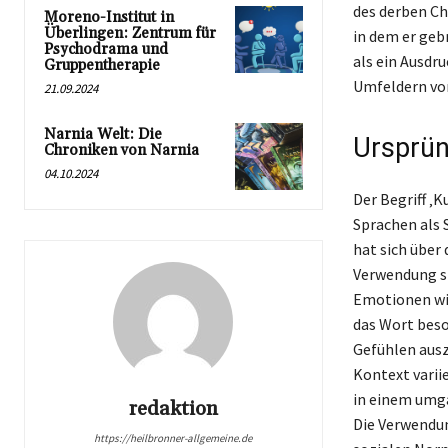
des derben Ch
Moreno-Institut in
Überlingen: Zentrum für
in dem er geb
Psychodrama und
als ein Ausdr
Gruppentherapie
Umfeldern von
21.09.2024
Narnia Welt: Die
Ursprün
Chroniken von Narnia
04.10.2024
Der Begriff ‚
Sprachen als 
hat sich über
Verwendung st
Emotionen wie
das Wort beso
Gefühlen auszu
Kontext varii
in einem umg
redaktion
Die Verwendun
https://heilbronner-allgemeine.de