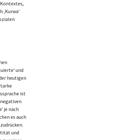
 Kontextes,
ch ‚Kurwa‘
ozialen
chen
uierte‘ und
 der heutigen
starke
ssprache ist
 negativen
‘ je nach
schen es auch
szudrücken.
tität und