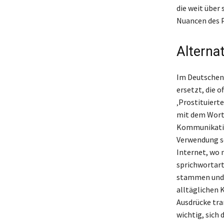
die weit über
Nuancen des P
Alterna
Im Deutschen 
ersetzt, die 
‚Prostituierte
mit dem Wort 
Kommunikation
Verwendung so
Internet, wo n
sprichwortart
stammen und m
alltäglichen 
Ausdrücke tra
wichtig, sich