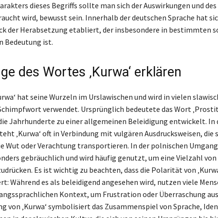
arakters dieses Begriffs sollte man sich der Auswirkungen und des
raucht wird, bewusst sein. Innerhalb der deutschen Sprache hat si
uck der Herabsetzung etabliert, der insbesondere in bestimmten s
 Bedeutung ist.
ge des Wortes ‚Kurwa‘ erklären
Kurwa‘ hat seine Wurzeln im Urslawischen und wird in vielen slawis
Schimpfwort verwendet. Ursprünglich bedeutete das Wort ‚Prostit
 die Jahrhunderte zu einer allgemeinen Beleidigung entwickelt. In
eht ‚Kurwa‘ oft in Verbindung mit vulgären Ausdrucksweisen, die 
 Wut oder Verachtung transportieren. In der polnischen Umgang
nders gebräuchlich und wird häufig genutzt, um eine Vielzahl von
drücken. Es ist wichtig zu beachten, dass die Polarität von ‚Kurwa
ert: Während es als beleidigend angesehen wird, nutzen viele Men
angssprachlichen Kontext, um Frustration oder Überraschung au
g von ‚Kurwa‘ symbolisiert das Zusammenspiel von Sprache, Iden