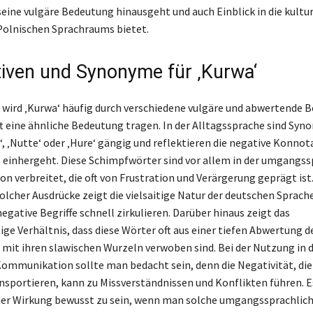
 seine vulgäre Bedeutung hinausgeht und auch Einblick in die kultu
olnischen Sprachraums bietet.
tiven und Synonyme für ‚Kurwa‘
wird ‚Kurwa‘ häufig durch verschiedene vulgäre und abwertende Be
oft eine ähnliche Bedeutung tragen. In der Alltagssprache sind Syn
‘, ‚Nutte‘ oder ‚Hure‘ gängig und reflektieren die negative Konnota
einhergeht. Diese Schimpfwörter sind vor allem in der umgangss
 verbreitet, die oft von Frustration und Verärgerung geprägt ist.
lcher Ausdrücke zeigt die vielsaitige Natur der deutschen Sprach
egative Begriffe schnell zirkulieren. Darüber hinaus zeigt das
ige Verhältnis, dass diese Wörter oft aus einer tiefen Abwertung d
it ihren slawischen Wurzeln verwoben sind. Bei der Nutzung in 
Kommunikation sollte man bedacht sein, denn die Negativität, die
nsportieren, kann zu Missverständnissen und Konflikten führen. Es
 der Wirkung bewusst zu sein, wenn man solche umgangssprachlic