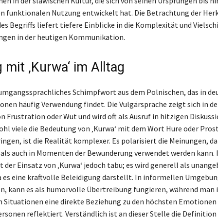
n in der slawischen Kultur, die sich von seinen Ursprüngen bis hi
 funktionalen Nutzung entwickelt hat. Die Betrachtung der Herk
s Begriffs liefert tiefere Einblicke in die Komplexität und Vielsch
ngen in der heutigen Kommunikation.
mit ‚Kurwa‘ im Alltag
 umgangssprachliches Schimpfwort aus dem Polnischen, das in de
ionen häufig Verwendung findet. Die Vulgärsprache zeigt sich in de
 Frustration oder Wut und wird oft als Ausruf in hitzigen Diskuss
hl viele die Bedeutung von ‚Kurwa‘ mit dem Wort Hure oder Prosti
ingen, ist die Realität komplexer. Es polarisiert die Meinungen, d
 als auch in Momenten der Bewunderung verwendet werden kann. 
t der Einsatz von ‚Kurwa‘ jedoch tabu; es wird generell als unang
 es eine kraftvolle Beleidigung darstellt. In informellen Umgebun
n, kann es als humorvolle Übertreibung fungieren, während man 
 Situationen eine direkte Beziehung zu den höchsten Emotionen 
rsonen reflektiert. Verständlich ist an dieser Stelle die Definition