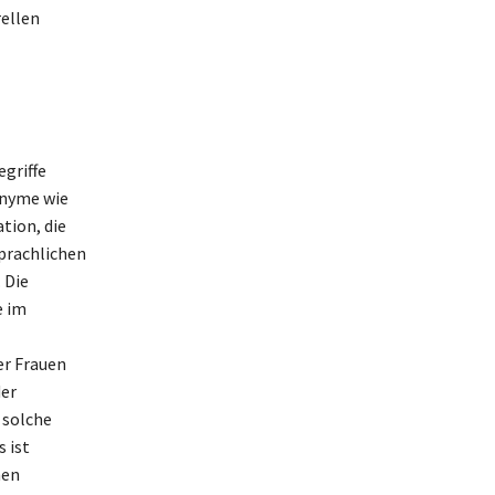
rellen
griffe
onyme wie
tion, die
prachlichen
 Die
e im
er Frauen
der
 solche
 ist
hen