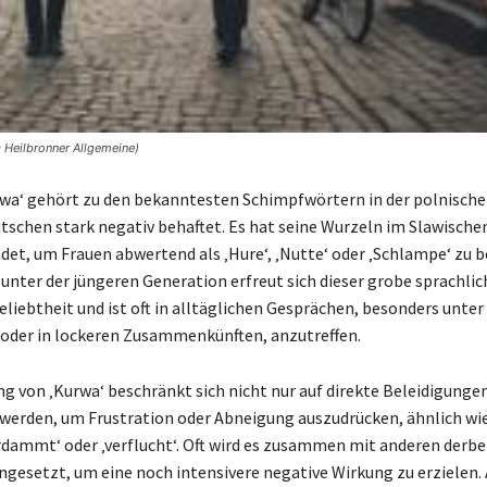
© Heilbronner Allgemeine)
wa‘ gehört zu den bekanntesten Schimpfwörtern in der polnisch
utschen stark negativ behaftet. Es hat seine Wurzeln im Slawische
det, um Frauen abwertend als ‚Hure‘, ‚Nutte‘ oder ‚Schlampe‘ zu 
unter der jüngeren Generation erfreut sich dieser grobe sprachli
liebtheit und ist oft in alltäglichen Gesprächen, besonders unter
oder in lockeren Zusammenkünften, anzutreffen.
g von ‚Kurwa‘ beschränkt sich nicht nur auf direkte Beleidigungen
werden, um Frustration oder Abneigung auszudrücken, ähnlich wie
rdammt‘ oder ‚verflucht‘. Oft wird es zusammen mit anderen derb
ngesetzt, um eine noch intensivere negative Wirkung zu erzielen.