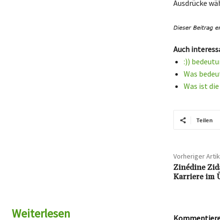
Ausdrücke wäh
Auch interess
:)) bedeut
Was bedeut
Was ist di
Teilen
Vorheriger Artik
Zinédine Zi
Karriere im 
Weiterlesen
Kommentieren