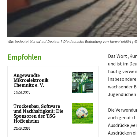
Was bedeutet 'Kurwa' auf Deutsch? Die deutsche Bedeutung von 'kurwa' erklärt | 
Empfohlen
Das Wort ‚Kur
und ist im De
häufig verwen
Angewandte
Insbesondere 
Mikroelektronik
Chemnitz e. V.
wachsender Be
19.09.2024
Jugendlichen 
Trockenbau, Software
Die Verwendun
und Nachhaltigkeit: Die
Sponsoren der TSG
auch genutzt 
Hoffenheim
Ausdrücke ‚ve
25.09.2024
Ausdrücken ei