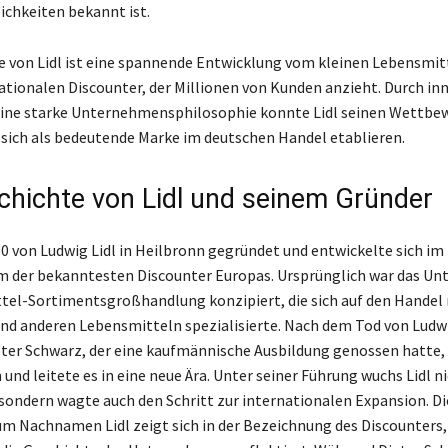
chkeiten bekannt ist.
e von Lidl ist eine spannende Entwicklung vom kleinen Lebensmit
tionalen Discounter, der Millionen von Kunden anzieht. Durch in
ine starke Unternehmensphilosophie konnte Lidl seinen Wettbew
sich als bedeutende Marke im deutschen Handel etablieren.
chichte von Lidl und seinem Gründer
30 von Ludwig Lidl in Heilbronn gegründet und entwickelte sich im 
m der bekanntesten Discounter Europas. Ursprünglich war das U
tel-Sortimentsgroßhandlung konzipiert, die sich auf den Handel
nd anderen Lebensmitteln spezialisierte. Nach dem Tod von Ludwi
er Schwarz, der eine kaufmännische Ausbildung genossen hatte,
nd leitete es in eine neue Ära. Unter seiner Führung wuchs Lidl ni
sondern wagte auch den Schritt zur internationalen Expansion. Di
m Nachnamen Lidl zeigt sich in der Bezeichnung des Discounters,