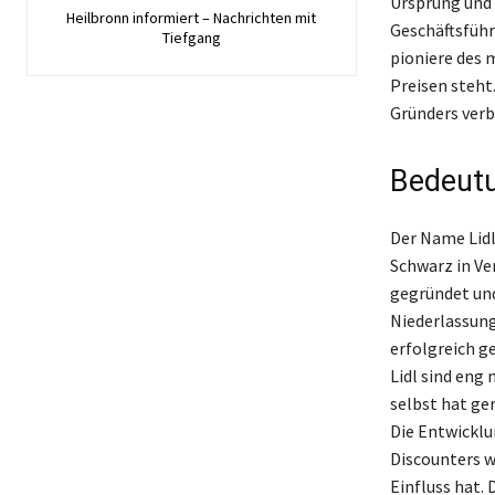
Ursprung und 
Heilbronn informiert – Nachrichten mit
Geschäftsführ
Tiefgang
pioniere des 
Preisen steht.
Gründers verb
Bedeutu
Der Name Lidl
Schwarz in Ve
gegründet und
Niederlassung
erfolgreich g
Lidl sind eng 
selbst hat ge
Die Entwicklu
Discounters w
Einfluss hat.