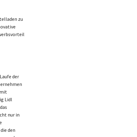
telladen zu
novative
erbsvorteil
Laufe der
nternehmen
 mit
g Lidl
 das
cht nur in
e
 die den