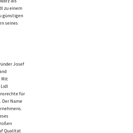
warz als
dl zu einem
u günstigen
en seines
ründer Josef
and
 Mit
Lidl
nsrechte für
t. Der Name
ternehmens.
eses
großen
uf Qualität