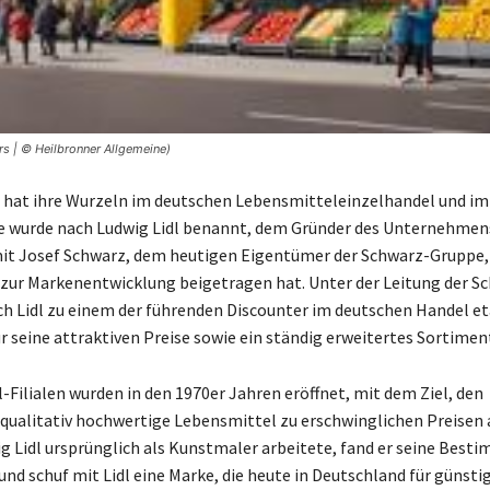
s | © Heilbronner Allgemeine)
l hat ihre Wurzeln im deutschen Lebensmitteleinzelhandel und im
ie wurde nach Ludwig Lidl benannt, dem Gründer des Unternehmens
t Josef Schwarz, dem heutigen Eigentümer der Schwarz-Gruppe,
zur Markenentwicklung beigetragen hat. Unter der Leitung der S
ch Lidl zu einem der führenden Discounter im deutschen Handel et
r seine attraktiven Preise sowie ein ständig erweitertes Sortimen
l-Filialen wurden in den 1970er Jahren eröffnet, mit dem Ziel, den
qualitativ hochwertige Lebensmittel zu erschwinglichen Preisen 
 Lidl ursprünglich als Kunstmaler arbeitete, fand er seine Best
und schuf mit Lidl eine Marke, die heute in Deutschland für günsti