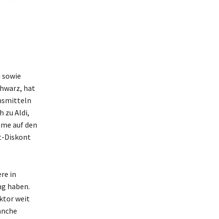
i sowie
hwarz, hat
nsmitteln
 zu Aldi,
hme auf den
t-Diskont
re in
ng haben.
ktor weit
ranche