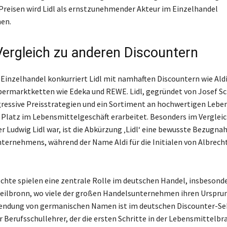
Preisen wird Lidl als ernstzunehmender Akteur im Einzelhandel
en.
 Vergleich zu anderen Discountern
Einzelhandel konkurriert Lidl mit namhaften Discountern wie Ald
ermarktketten wie Edeka und REWE. Lidl, gegründet von Josef Sc
gressive Preisstrategien und ein Sortiment an hochwertigen Lebe
 Platz im Lebensmittelgeschäft erarbeitet. Besonders im Vergleich
r Ludwig Lidl war, ist die Abkürzung ‚Lidl‘ eine bewusste Bezugna
ernehmens, während der Name Aldi für die Initialen von Albrech
hte spielen eine zentrale Rolle im deutschen Handel, insbesonde
eilbronn, wo viele der großen Handelsunternehmen ihren Urspru
wendung von germanischen Namen ist im deutschen Discounter-Se
r Berufsschullehrer, der die ersten Schritte in der Lebensmittelb