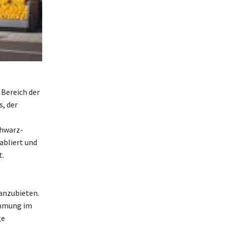
 Bereich der
, der
chwarz-
abliert und
t.
anzubieten.
immung im
ge