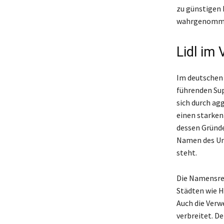
zu günstigen 
wahrgenomm
Lidl im
Im deutschen 
führenden Sup
sich durch ag
einen starken
dessen Gründe
Namen des Unt
steht.
Die Namensrec
Städten wie H
Auch die Ver
verbreitet. De