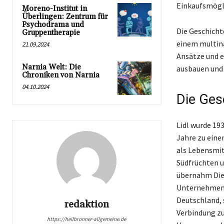
Einkaufsmögli
Moreno-Institut in
Überlingen: Zentrum für
Psychodrama und
Die Geschicht
Gruppentherapie
einem multina
21.09.2024
Ansätze und e
Narnia Welt: Die
ausbauen und 
Chroniken von Narnia
04.10.2024
Die Ges
Lidl wurde 19
Jahre zu eine
als Lebensmit
Südfrüchten u
übernahm Diet
Unternehmen u
Deutschland, 
redaktion
Verbindung zu
https://heilbronner-allgemeine.de