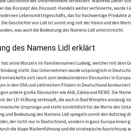
die Geschichte des Unternehmens reflektiert. Während Dieter Sch
er das Konzept des Discount-Handels weiter verfeinerte, wurde Li
modernen Lebensmittelgeschäfts, das für hochwertige Produkte z
 Die Geschichte von Lidl ist somit eng mit der Vision und den Wert
unden, was auch die Bedeutung des Namens Lidl unterstreicht.
ng des Namens Lidl erklärt
 hat seine Wurzeln im Familiennamen Ludwig, welcher mit dem G
rbindung steht. Das Unternehmen wurde ursprünglich in Deutschl
 entwickelte sich rasch zum bedeutendsten Discounter in Europa.
en in den USA und zahlreichen Filialen in Deutschland konkurriert 
egen andere große Discounter wie Aldi, Edeka und REWE. Die Name
mit der LD-Stiftung verknüpft, die auch in Bad Wimpfen ansässig is
rmanische Ursprünge und steht sinnbildlich für die Werte des Un
ng und Bedeutung des Namens Lidl spiegeln somit den Aufstieg di
ider, der nicht nur in Deutschland, sondern in ganz Europa einen 
 Durch die kluge Markenführung und die strategische Ausrichtung a