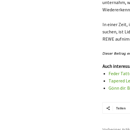
unternahm, w
Wiedererkenn
In einer Zeit
suchen, ist Li
REWE aufnim
Auch interess
Feder Tatt
Tapered Le
Gönn dir: 
Teilen
Vorheriger Artik