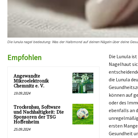
Die lunula nagel bedeutung: Was der Halbmond auf deinen Nägeln über deine Gesun
Empfohlen
Die Lunula is
Nagelhaut sich
entscheidende
Angewandte
die Lunula de
Mikroelektronik
Chemnitz e. V.
Gesundheitszu
19.09.2024
können auf ge
oder des Immu
Trockenbau, Software
ebenfalls an 
und Nachhaltigkeit: Die
Sponsoren der TSG
unregelmäßige
Hoffenheim
ersten Mangele
25.09.2024
Gesundheit un