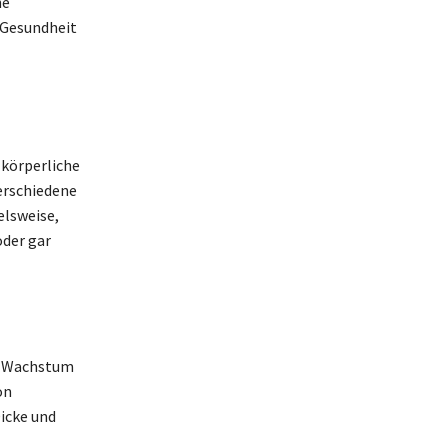
he
 Gesundheit
 körperliche
erschiedene
elsweise,
oder gar
as Wachstum
on
icke und