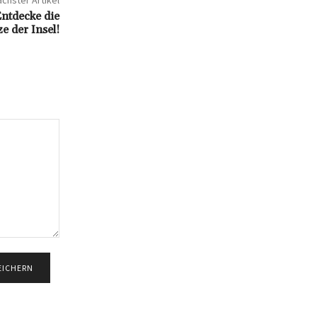
chster Artikel
ntdecke die
e der Insel!