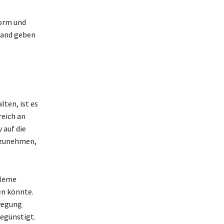
Form und
tand geben
lten, ist es
reich an
 auf die
ufzunehmen,
bleme
en könnte.
ewegung
begünstigt.