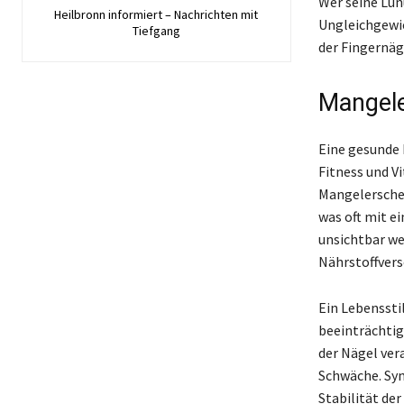
Wer seine Lun
Heilbronn informiert – Nachrichten mit
Ungleichgewi
Tiefgang
der Fingernäg
Mangele
Eine gesunde 
Fitness und V
Mangelerschei
was oft mit e
unsichtbar we
Nährstoffvers
Ein Lebensstil
beeinträchtig
der Nägel vera
Schwäche. Sym
Stabilität de