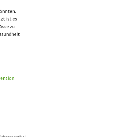
könnten.
zt ist es
isse zu
Gesundheit
vention