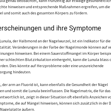
ula genau beobachtet, kann frühzeitig auf etwaige gesundheitlic
chte hinweisen und entsprechende Maßnahmen ergreifen, um die
el und somit auch des gesamten Körpers zu fördern.
rscheinungen und ihre Symptome
Lunula, der Halbmond an der Nagelwurzel, ist ein Indikator für die
italität. Veränderungen in der Farbe der Nagelmonde können auf v
nungen hinweisen. Bei einem Sauerstoffmangel im Körper beispi
iner schlechten Blutzirkulation einhergeht, kann die Lunula blass 
rden. Dies könnte auf Herzprobleme oder eine unzureichende
orgung hindeuten.
, der arm an Fluorid ist, kann ebenfalls die Gesundheit der Nägel
en und somit die Lunula beeinflussen. Die Nagelmatrix, die für d
ntwortlich ist, zeigt in dieser Situation oft ebenfalls Anzeichen v
ptome, die auf Mängel hinweisen, können sich zusätzlich in der D
r Nagelplatte äußern.