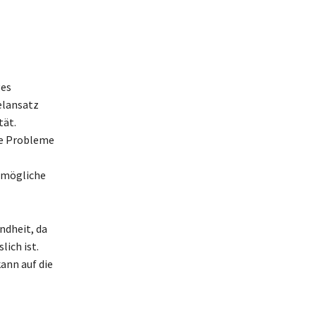
ges
elansatz
tät.
he Probleme
 mögliche
undheit, da
ich ist.
ann auf die