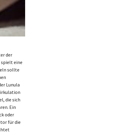
er der
 spielt eine
eln sollte
nen
der Lunula
irkulation
, die sich
ren. Ein
ck oder
tor für die
chtet