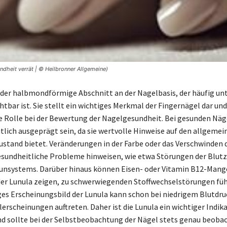
dheit verrät | © Heilbronner Allgemeine)
t der halbmondförmige Abschnitt an der Nagelbasis, der häufig unt
tbar ist. Sie stellt ein wichtiges Merkmal der Fingernägel dar und
 Rolle bei der Bewertung der Nagelgesundheit. Bei gesunden Näg
utlich ausgeprägt sein, da sie wertvolle Hinweise auf den allgemei
stand bietet. Veränderungen in der Farbe oder das Verschwinden 
sundheitliche Probleme hinweisen, wie etwa Störungen der Blutz
nsystems. Darüber hinaus können Eisen- oder Vitamin B12-Mangel
der Lunula zeigen, zu schwerwiegenden Stoffwechselstörungen füh
s Erscheinungsbild der Lunula kann schon bei niedrigem Blutdru
rscheinungen auftreten. Daher ist die Lunula ein wichtiger Indika
d sollte bei der Selbstbeobachtung der Nägel stets genau beoba