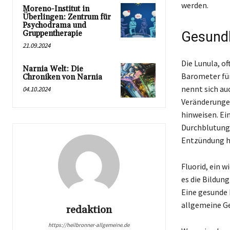
werden.
Moreno-Institut in
Überlingen: Zentrum für
Psychodrama und
Gruppentherapie
Gesundh
21.09.2024
Die Lunula, o
Narnia Welt: Die
Barometer fü
Chroniken von Narnia
nennt sich au
04.10.2024
Veränderungen
hinweisen. Ei
Durchblutungs
Entzündung h
Fluorid, ein w
es die Bildun
Eine gesunde 
allgemeine Ge
redaktion
https://heilbronner-allgemeine.de