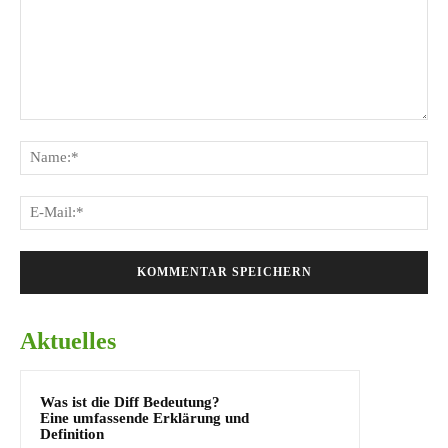
Kommentar:
Na
E-
Mai
Aktuelles
Was ist die Diff Bedeutung?
Eine umfassende Erklärung und
Definition