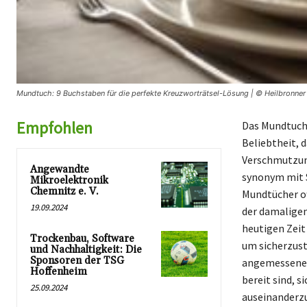
Mundtuch: 9 Buchstaben für die perfekte Kreuzworträtsel-Lösung | © Heilbronner
Empfohlen
Das Mundtuch,
Beliebtheit, 
Verschmutzung
Angewandte
synonym mit S
Mikroelektronik
Chemnitz e. V.
Mundtücher of
19.09.2024
der damaligen
heutigen Zeit
Trockenbau, Software
um sicherzust
und Nachhaltigkeit: Die
Sponsoren der TSG
angemessenen 
Hoffenheim
bereit sind, 
25.09.2024
auseinanderzu