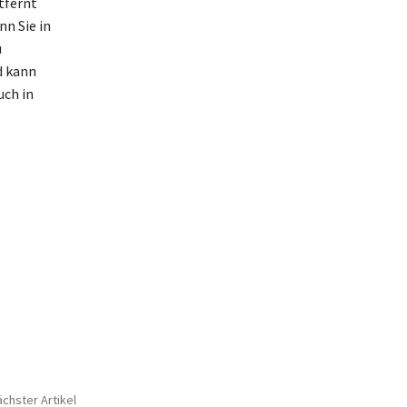
tfernt
n Sie in
u
d kann
uch in
chster Artikel