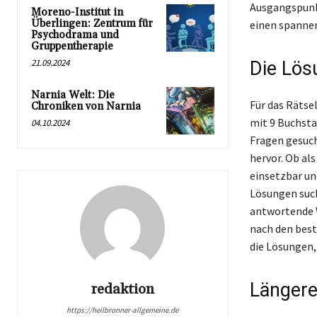
Ausgangspunkt
Moreno-Institut in
Überlingen: Zentrum für
einen spannen
Psychodrama und
Gruppentherapie
21.09.2024
Die Lös
Narnia Welt: Die
Für das Rätse
Chroniken von Narnia
mit 9 Buchstab
04.10.2024
Fragen gesuch
hervor. Ob al
einsetzbar und
Lösungen suche
antwortende W
nach den best
die Lösungen,
Längere
redaktion
https://heilbronner-allgemeine.de