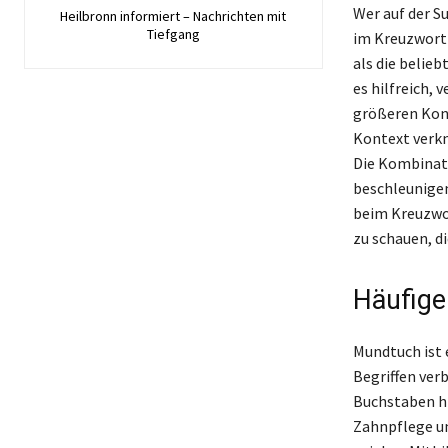
Wer auf der S
Heilbronn informiert – Nachrichten mit
Tiefgang
im Kreuzwortr
als die belie
es hilfreich,
größeren Kont
Kontext verkn
Die Kombinati
beschleunige
beim Kreuzwor
zu schauen, di
Häufige
Mundtuch ist 
Begriffen ver
Buchstaben hi
Zahnpflege un