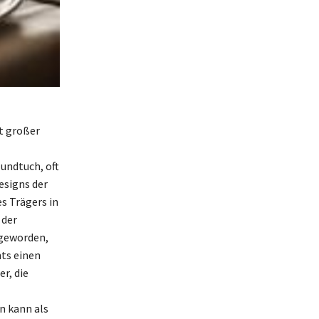
t großer
undtuch, oft
esigns der
s Trägers in
 der
 geworden,
hts einen
r, die
n kann als