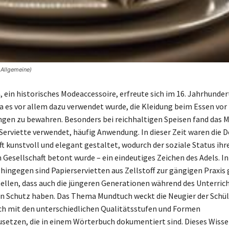
 Allgemeine)
 ein historisches Modeaccessoire, erfreute sich im 16. Jahrhunder
da es vor allem dazu verwendet wurde, die Kleidung beim Essen vor
en zu bewahren. Besonders bei reichhaltigen Speisen fand das M
erviette verwendet, häufig Anwendung. In dieser Zeit waren die D
t kunstvoll und elegant gestaltet, wodurch der soziale Status ihre
 Gesellschaft betont wurde – ein eindeutiges Zeichen des Adels. In
 hingegen sind Papierservietten aus Zellstoff zur gängigen Praxis
ellen, dass auch die jüngeren Generationen während des Unterric
Schutz haben. Das Thema Mundtuch weckt die Neugier der Schüle
sich mit den unterschiedlichen Qualitätsstufen und Formen
setzen, die in einem Wörterbuch dokumentiert sind. Dieses Wisse