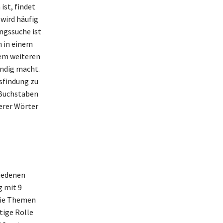
ist, findet
 wird häufig
ngssuche ist
h in einem
nem weiteren
endig macht.
sfindung zu
 Buchstaben
erer Wörter
hiedenen
g mit 9
 die Themen
tige Rolle