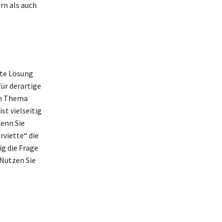
rn als auch
kte Lösung
für derartige
um Thema
st vielseitig
Wenn Sie
rviette“ die
ig die Frage
 Nutzen Sie