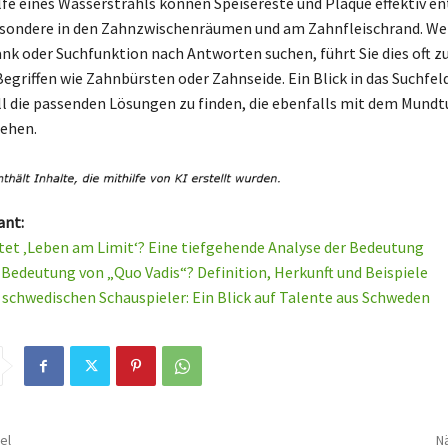
ilfe eines Wasserstrahls können Speisereste und Plaque effektiv en
sondere in den Zahnzwischenräumen und am Zahnfleischrand. Wen
nk oder Suchfunktion nach Antworten suchen, führt Sie dies oft z
Begriffen wie Zahnbürsten oder Zahnseide. Ein Blick in das Suchfel
ll die passenden Lösungen zu finden, die ebenfalls mit dem Mundt
ehen.
ant:
et ‚Leben am Limit‘? Eine tiefgehende Analyse der Bedeutung
e Bedeutung von „Quo Vadis“? Definition, Herkunft und Beispiele
 schwedischen Schauspieler: Ein Blick auf Talente aus Schweden
el
Nä