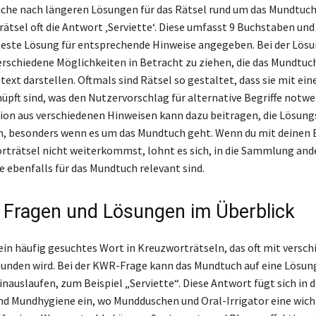
uche nach längeren Lösungen für das Rätsel rund um das Mundtuch 
ätsel oft die Antwort ‚Serviette‘. Diese umfasst 9 Buchstaben und
bteste Lösung für entsprechende Hinweise angegeben. Bei der Lösu
 verschiedene Möglichkeiten in Betracht zu ziehen, die das Mundtuc
ext darstellen. Oftmals sind Rätsel so gestaltet, dass sie mit ei
üpft sind, was den Nutzervorschlag für alternative Begriffe notw
on aus verschiedenen Hinweisen kann dazu beitragen, die Lösung
n, besonders wenn es um das Mundtuch geht. Wenn du mit deinen
trätsel nicht weiterkommst, lohnt es sich, in die Sammlung and
e ebenfalls für das Mundtuch relevant sind.
 Fragen und Lösungen im Überblick
ein häufig gesuchtes Wort in Kreuzworträtseln, das oft mit versc
bunden wird. Bei der KWR-Frage kann das Mundtuch auf eine Lösun
nauslaufen, zum Beispiel „Serviette“. Diese Antwort fügt sich in
d Mundhygiene ein, wo Mundduschen und Oral-Irrigator eine wich