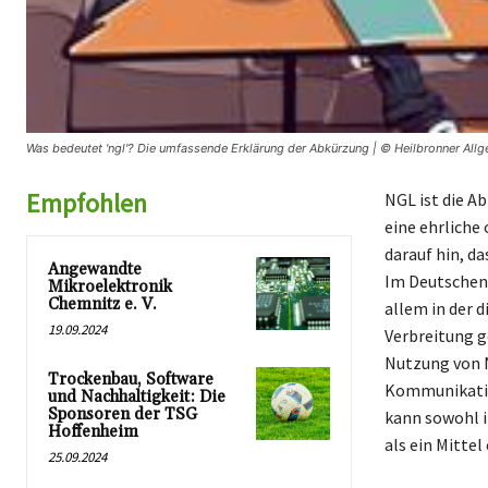
Was bedeutet 'ngl'? Die umfassende Erklärung der Abkürzung | © Heilbronner All
Empfohlen
NGL ist die A
eine ehrliche
darauf hin, d
Angewandte
Im Deutschen 
Mikroelektronik
Chemnitz e. V.
allem in der 
19.09.2024
Verbreitung 
Nutzung von N
Trockenbau, Software
Kommunikation
und Nachhaltigkeit: Die
Sponsoren der TSG
kann sowohl i
Hoffenheim
als ein Mitte
25.09.2024