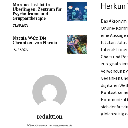
Herkun
Moreno-Institut in
Überlingen: Zentrum für
Psychodrama und
Gruppentherapie
Das Akronym N
21.09.2024
Online-Kommun
eine Aussage 
Narnia Welt: Die
letzten Jahre
Chroniken von Narnia
Interaktionen
04.10.2024
Chats und Pos
zu signalisie
Verwendung vo
Gedanken und G
digitalen Wel
Kontext seine
Kommunikatio
sich der Ausd
gleichzeitig d
redaktion
https://heilbronner-allgemeine.de