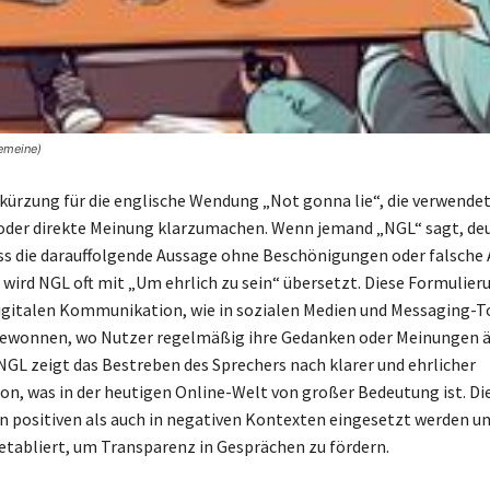
gemeine)
bkürzung für die englische Wendung „Not gonna lie“, die verwendet
 oder direkte Meinung klarzumachen. Wenn jemand „NGL“ sagt, de
ass die darauffolgende Aussage ohne Beschönigungen oder falsche 
wird NGL oft mit „Um ehrlich zu sein“ übersetzt. Diese Formulier
digitalen Kommunikation, wie in sozialen Medien und Messaging-T
gewonnen, wo Nutzer regelmäßig ihre Gedanken oder Meinungen ä
GL zeigt das Bestreben des Sprechers nach klarer und ehrlicher
, was in der heutigen Online-Welt von großer Bedeutung ist. Di
n positiven als auch in negativen Kontexten eingesetzt werden un
l etabliert, um Transparenz in Gesprächen zu fördern.