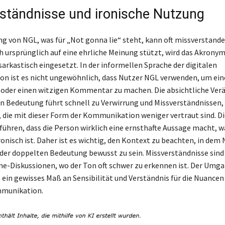
ständnisse und ironische Nutzung
g von NGL, was für „Not gonna lie“ steht, kann oft missverstand
h ursprünglich auf eine ehrliche Meinung stützt, wird das Akronym
sarkastisch eingesetzt. In der informellen Sprache der digitalen
 ist es nicht ungewöhnlich, dass Nutzer NGL verwenden, um ein
oder einen witzigen Kommentar zu machen. Die absichtliche Ver
n Bedeutung führt schnell zu Verwirrung und Missverständnissen,
 die mit dieser Form der Kommunikation weniger vertraut sind. Di
ühren, dass die Person wirklich eine ernsthafte Aussage macht, w
ronisch ist. Daher ist es wichtig, den Kontext zu beachten, in de
h der doppelten Bedeutung bewusst zu sein. Missverständnisse sin
ine-Diskussionen, wo der Ton oft schwer zu erkennen ist. Der Umg
o ein gewisses Maß an Sensibilität und Verständnis für die Nuancen
mmunikation.