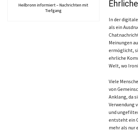
Ehrlich
Heilbronn informiert – Nachrichten mit
Tiefgang
In der digita
als ein Ausdr
Chatnachricht
Meinungen aus
ermöglicht, s
ehrliche Komm
Welt, wo Iron
Viele Mensche
von Gemeinsch
Anklang, da s
Verwendung vo
und ungefilter
entsteht ein 
mehr als nur e