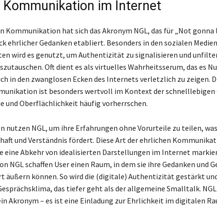
e Kommunikation im Internet
len Kommunikation hat sich das Akronym NGL, das für „Not gonna l
uck ehrlicher Gedanken etabliert. Besonders in den sozialen Medie
en wird es genutzt, um Authentizität zu signalisieren und unfilte
zutauschen. Oft dient es als virtuelles Wahrheitsserum, das es N
ich in den zwanglosen Ecken des Internets verletzlich zu zeigen. D
unikation ist besonders wertvoll im Kontext der schnelllebigen
ie und Oberflächlichkeit häufig vorherrschen.
n nutzen NGL, um ihre Erfahrungen ohne Vorurteile zu teilen, was
aft und Verständnis fördert. Diese Art der ehrlichen Kommunikatio
ie eine Abkehr von idealisierten Darstellungen im Internet markier
n NGL schaffen User einen Raum, in dem sie ihre Gedanken und Ge
t äußern können. So wird die (digitale) Authentizität gestärkt un
Gesprächsklima, das tiefer geht als der allgemeine Smalltalk. NGL
in Akronym – es ist eine Einladung zur Ehrlichkeit im digitalen R