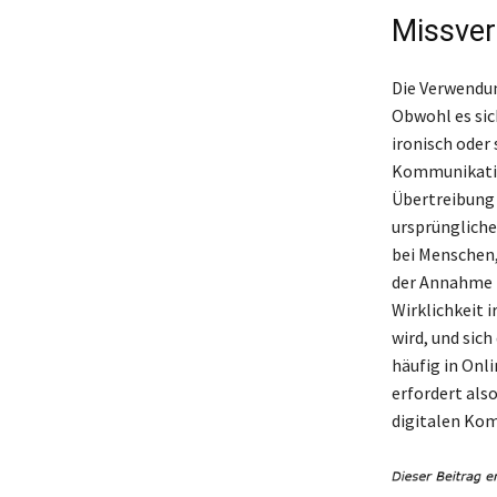
Missver
Die Verwendun
Obwohl es sic
ironisch oder 
Kommunikation
Übertreibung 
ursprüngliche
bei Menschen,
der Annahme f
Wirklichkeit i
wird, und sic
häufig in Onl
erfordert als
digitalen Ko