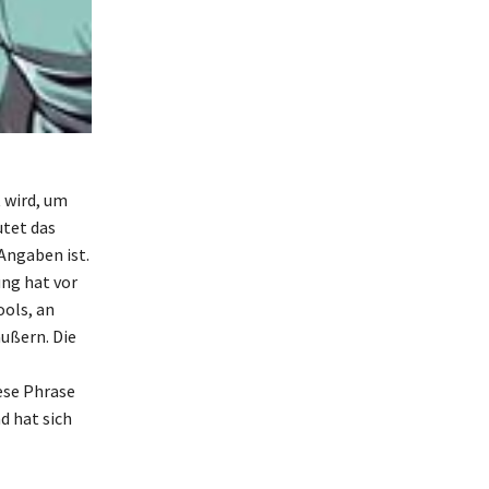
 wird, um
utet das
Angaben ist.
ung hat vor
ools, an
ußern. Die
ese Phrase
d hat sich