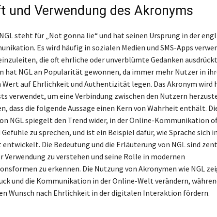
ft und Verwendung des Akronyms
GL steht für „Not gonna lie“ und hat seinen Ursprung in der eng
ikation. Es wird häufig in sozialen Medien und SMS-Apps verwe
einzuleiten, die oft ehrliche oder unverblümte Gedanken ausdrückt
n hat NGL an Popularität gewonnen, da immer mehr Nutzer in ihr
 Wert auf Ehrlichkeit und Authentizität legen. Das Akronym wird h
ts verwendet, um eine Verbindung zwischen den Nutzern herzust
ren, dass die folgende Aussage einen Kern von Wahrheit enthält. Di
n NGL spiegelt den Trend wider, in der Online-Kommunikation of
efühle zu sprechen, und ist ein Beispiel dafür, wie Sprache sich in
t entwickelt. Die Bedeutung und die Erläuterung von NGL sind zen
r Verwendung zu verstehen und seine Rolle in modernen
nsformen zu erkennen. Die Nutzung von Akronymen wie NGL zeig
ruck und die Kommunikation in der Online-Welt verändern, währen
en Wunsch nach Ehrlichkeit in der digitalen Interaktion fördern.