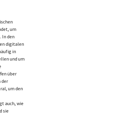
lischen
ndet, um
. In den
en digitalen
äufig in
ellen und um
e
fen über
 der
tral, um den
t auch, wie
d sie