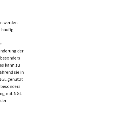
en werden.
 häufig
e
änderung der
 besonders
es kann zu
ährend sie in
m NGL genutzt
d besonders
ang mit NGL
 der