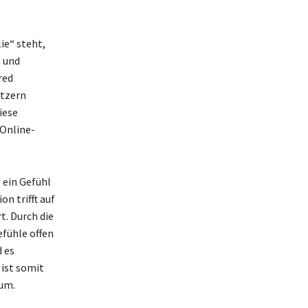
ie“ steht,
n und
red
utzern
iese
 Online-
 ein Gefühl
n trifft auf
t. Durch die
fühle offen
d es
 ist somit
aum.