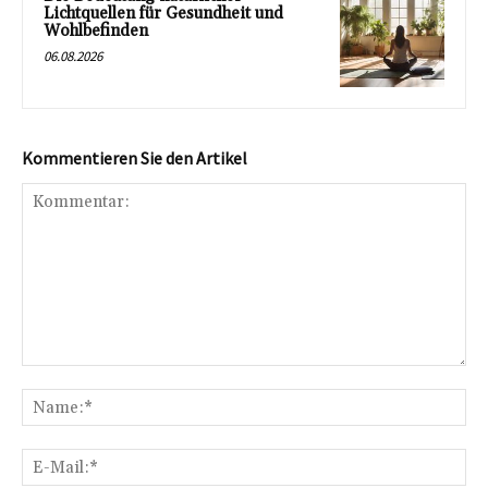
Lichtquellen für Gesundheit und
Wohlbefinden
06.08.2026
Kommentieren Sie den Artikel
Kommentar:
Na
E-
Mai