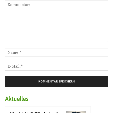
Kommentar:
Na
E-
Mai
Aktuelles